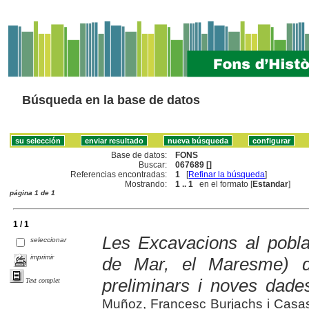
Búsqueda en la base de datos
Base de datos:
FONS
Buscar:
067689 []
Referencias encontradas:
1
[
Refinar la búsqueda
]
Mostrando:
1 .. 1
en el formato [
Estandar
]
página 1 de 1
1 / 1
Les Excavacions al pobla
seleccionar
imprimir
de Mar, el Maresme) du
preliminars i noves dades
Text complet
Muñoz, Francesc Burjachs i Casas,