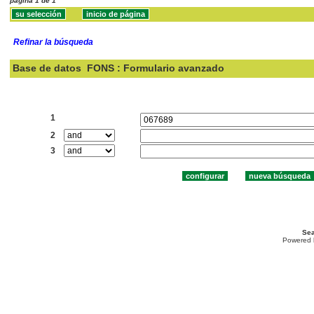
página 1 de 1
Refinar la búsqueda
Base de datos
FONS : Formulario avanzado
Buscar:
1
2
3
Sea
Powered