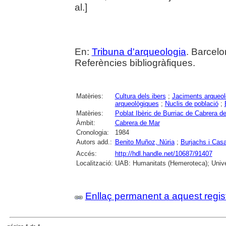
al.]
En:
Tribuna d'arqueologia
. Barcelo
Referències bibliogràfiques.
Matèries:
Cultura dels ibers
;
Jaciments arqueol
arqueològiques
;
Nuclis de població
;
Matèries:
Poblat Ibèric de Burriac de Cabrera d
Àmbit:
Cabrera de Mar
Cronologia:
1984
Autors add.:
Benito Muñoz, Núria
;
Burjachs i Cas
Accés:
http://hdl.handle.net/10687/91407
Localització:
UAB: Humanitats (Hemeroteca); Univer
Enllaç permanent a aquest regis