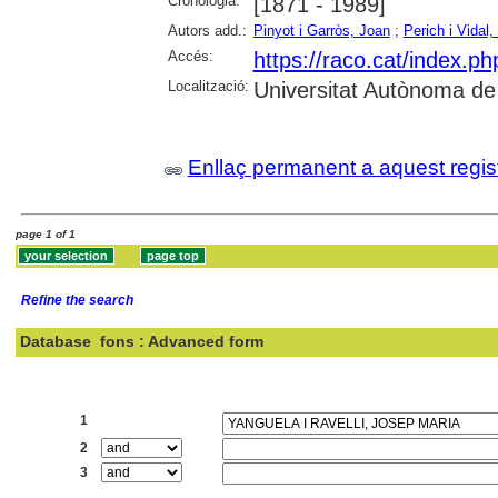
Cronologia:
[1871 - 1989]
Autors add.:
Pinyot i Garròs, Joan
;
Perich i Vida
Accés:
https://raco.cat/index.p
Localització:
Universitat Autònoma de
Enllaç permanent a aquest regis
page 1 of 1
Refine the search
Database
fons : Advanced form
Search:
1
2
3