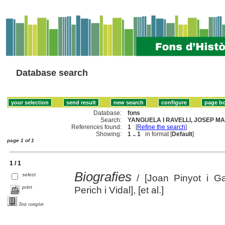
Database search
Database:
fons
Search:
YANGUELA I RAVELLI, JOSEP MAR
References found:
1
[
Refine the search
]
Showing:
1 .. 1
in format [
Default
]
page 1 of 1
1 / 1
Biografies
select
/ [Joan Pinyot i G
print
Perich i Vidal], [et al.]
Text complet