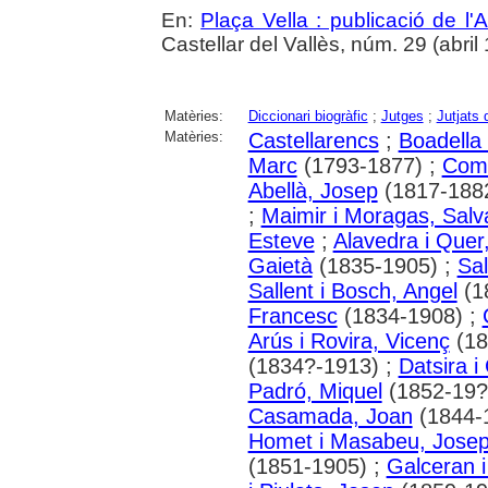
En:
Plaça Vella : publicació de l'A
Castellar del Vallès, núm. 29 (abril 1
Matèries:
Diccionari biogràfic
;
Jutges
;
Jutjats 
Matèries:
Castellarencs
;
Boadella 
Marc
(1793-1877) ;
Coma
Abellà, Josep
(1817-188
;
Maimir i Moragas, Salv
Esteve
;
Alavedra i Quer
Gaietà
(1835-1905) ;
Sal
Sallent i Bosch, Angel
(1
Francesc
(1834-1908) ;
Arús i Rovira, Vicenç
(18
(1834?-1913) ;
Datsira i
Padró, Miquel
(1852-19?
Casamada, Joan
(1844-
Homet i Masabeu, Jose
(1851-1905) ;
Galceran i