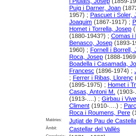
i Piulats, Josep
(1859-19
Puig i Darner, Joan
(187
1957) ;
Pascuet i Soler,
Joaquim
(1867-1917) ;
P
Homet i Torrella, Josep
(
(1880-1943?) ;
Comas i 
Benasco, Josep
(1893-1
1960) ;
Fornell i Borrell
Roca, Josep
(1888-1969
Boadella i Casamada, J
Francesc
(1896-1974) ;
;
Ferrer i Ribas, Llorenç
(
(1895-1975) ;
Homet i Tr
Casas, Antoni M.
(1903-.
(1913-....) ;
Girbau i Viv
Climent
(1910-....) ;
Parc
Roca i Roumens, Pere
(1
Matèries:
Jutjat de Pau de Castella
Àmbit:
Castellar del Vallès