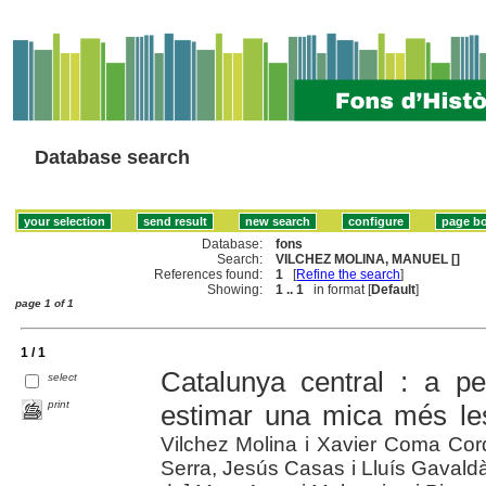
Database search
Database:
fons
Search:
VILCHEZ MOLINA, MANUEL []
References found:
1
[
Refine the search
]
Showing:
1 .. 1
in format [
Default
]
page 1 of 1
1 / 1
Catalunya central : a p
select
print
estimar una mica més le
Vilchez Molina i Xavier Coma Cord
Serra, Jesús Casas i Lluís Gavaldà