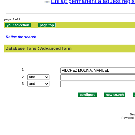
Enllaç permanent a aquest regis
page 1 of 1
Refine the search
Database
fons : Advanced form
Search:
1
2
3
Sea
Powered