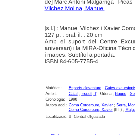
de] Marc Antoni Malgarriga i Picas
Vilchez Molina, Manuel
[s.l.] : Manuel Vilchez i Xavier Co
127 p. : pral. il. ; 20 cm
Amb el suport del Centre Excur
aniversari) i la MIRA-Oficina Tècn
i mapes. Subtítol a portada.
ISBN 84-605-7755-4
Matèries:
Esports d'aventura
;
Guies excursioni
Àmbit:
Calaf
;
Espelt, l'
- Odena ;
Bages
;
So
Cronologia:
1998
Autors add.:
Coma Corderoure, Xavier
;
Serra, Mo
Coma Corderoure, Xavier
(Il·l.) ;
Malga
Localització:
B. Central d'Igualada