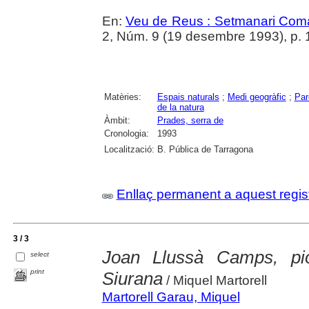
En:
Veu de Reus : Setmanari Com
2, Núm. 9 (19 desembre 1993), p. 
Matèries:
Espais naturals
;
Medi geogràfic
;
Par
de la natura
Àmbit:
Prades, serra de
Cronologia:
1993
Localització:
B. Pública de Tarragona
Enllaç permanent a aquest regis
3 / 3
Joan Llussà Camps, pi
select
print
Siurana
/ Miquel Martorell
Martorell Garau, Miquel