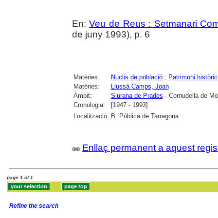
En:
Veu de Reus : Setmanari Com
de juny 1993), p. 6
Matèries:
Nuclis de població
;
Patrimoni històric 
Matèries:
Llussà Camps, Joan
Àmbit:
Siurana de Prades
- Cornudella de Mo
Cronologia:
[1947 - 1993]
Localització:
B. Pública de Tarragona
Enllaç permanent a aquest regis
page 1 of 1
Refine the search