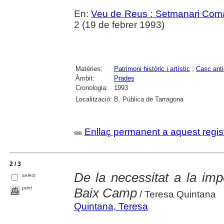
En:
Veu de Reus : Setmanari Com
2 (19 de febrer 1993)
Matèries:
Patrimoni històric i artístic
;
Casc anti
Àmbit:
Prades
Cronologia:
1993
Localització:
B. Pública de Tarragona
Enllaç permanent a aquest regis
2 / 3
De la necessitat a la imp
select
print
Baix Camp
/ Teresa Quintana
Quintana, Teresa