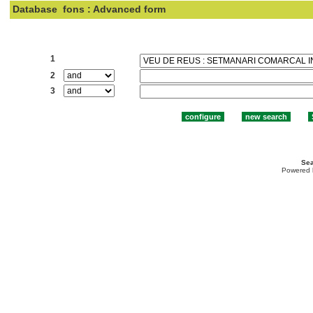
Database
fons : Advanced form
Search:
1
2
3
Sea
Powered