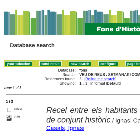
Database search
Database:
fons
Search:
VEU DE REUS : SETMANARI CO
References found:
3
[
Refine the search
]
Showing:
1 .. 3
in format [
Default
]
page 1 of 1
1 / 3
Recel entre els habitants
select
print
de conjunt històric
/ Ignasi C
Casals, Ignasi