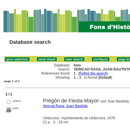
Database search
Database:
fons
Search:
VERICAD RAGA, JUAN BAUTISTA
References found:
1
[
Refine the search
]
Showing:
1 .. 1
in format [
Default
]
page 1 of 1
1 / 1
Pregón de Fiesta Mayor
select
/ por Juan Bautista
Vericad Raga, Juan Bautista
print
Ulldecona : Ayuntamiento de Ulldecona, 1976
21 p. : il. ; 28 cm