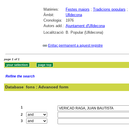
Matèries:
Festes majors
;
Tradicions populars
;
Àmbit:
Ulldecona
Cronologia:
1976
Autors add.:
Ajuntament d'Ulldecona
Localització:
B. Popular (Ulldecona)
Enllaç permanent a aquest registre
page 1 of 1
Refine the search
Database
fons : Advanced form
Search:
1
2
3