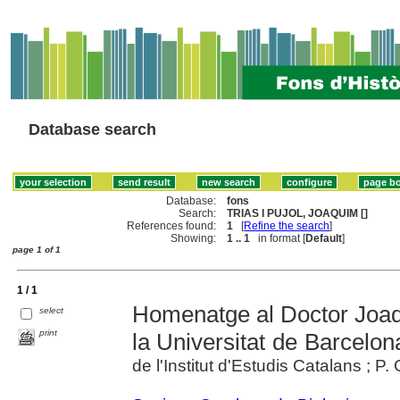
Database search
Database:
fons
Search:
TRIAS I PUJOL, JOAQUIM []
References found:
1
[
Refine the search
]
Showing:
1 .. 1
in format [
Default
]
page 1 of 1
1 / 1
Homenatge al Doctor Joaqu
select
print
la Universitat de Barcelon
de l'Institut d'Estudis Catalans ; P. 