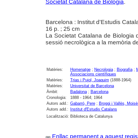
Societat Catalana de Biologia
.
Barcelona : Institut d'Estudis Catal
16 p. ; 25 cm
La Societat Catalana de Biologia
sessió necrològica a la memòria de
Matèries:
Homenatge
;
Necrologia
;
Biografia
;
Associacions científiques
Matèries:
Trias i Pujol, Joaquim
(1888-1964)
Matèries:
Universitat de Barcelona
Àmbit:
Badalona
;
Barcelona
Cronologia:
1888 - 1964; 1964
Autors add.:
Gabarró, Pere
;
Broggi i Vallès, Moisè
Autors add.:
Institut d'Estudis Catalans
Localització:
Biblioteca de Catalunya
Enllaç permanent a aquest regis