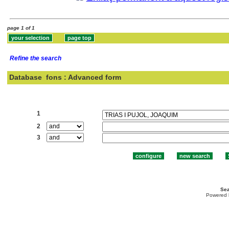
page 1 of 1
Refine the search
Database
fons : Advanced form
Search:
1
2
3
Sea
Powered