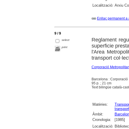
Localització:
Arxiu Co
Enllaç permanent a 
9 / 9
Reglament regul
select
superficie prest
print
l'Area Metropol
transport col·lec
Corporació Metropolita
Barcelona : Corporació 
95 p. ; 21 cm
Text bilingüe català-cast
Matèries:
Transpor
transpor
Àmbit:
Barcelon
Cronologia:
[1985]
Localització:
Bibliote