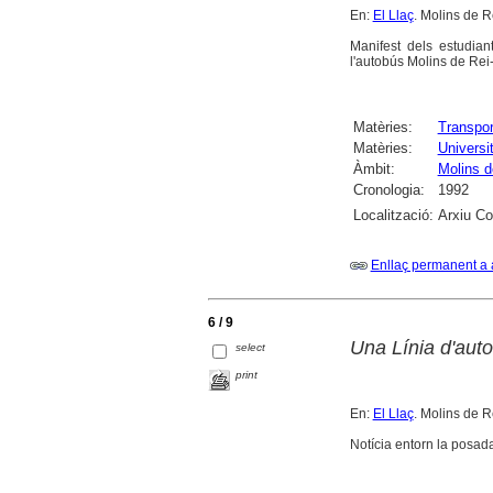
En:
El Llaç
. Molins de R
Manifest dels estudian
l'autobús Molins de Rei-
Matèries:
Transpor
Matèries:
Universi
Àmbit:
Molins d
Cronologia:
1992
Localització:
Arxiu Co
Enllaç permanent a 
6 / 9
Una Línia d'auto
select
print
En:
El Llaç
. Molins de Re
Notícia entorn la posad