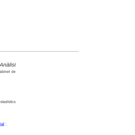
Anàlisi
abinet de
stadístics
ial
;