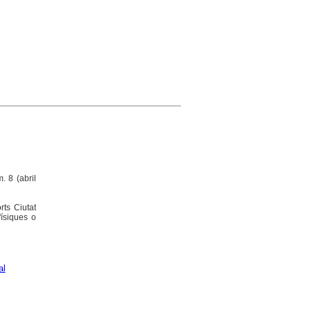
. 8 (abril
rts Ciutat
físiques o
al