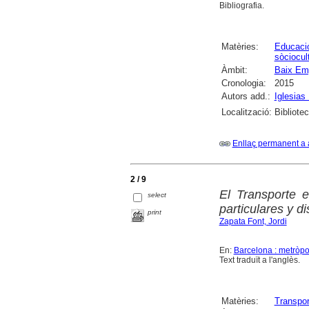
Bibliografia.
Matèries:
Educació
sòciocul
Àmbit:
Baix Em
Cronologia:
2015
Autors add.:
Iglesias
Localització:
Bibliote
Enllaç permanent a 
2 / 9
El Transporte e
select
particulares y di
print
Zapata Font, Jordi
En:
Barcelona : metròpo
Text traduït a l'anglès.
Matèries:
Transpor