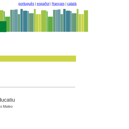
português
|
español
|
français
|
català
ducatiu
as Mateo