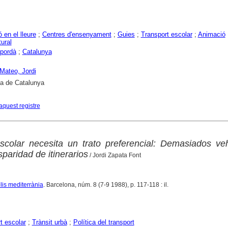
 en el lleure
;
Centres d'ensenyament
;
Guies
;
Transport escolar
;
Animació
tural
pordà
;
Catalunya
 Mateo, Jordi
ca de Catalunya
aquest registre
scolar necesita un trato preferencial: Demasiados ve
sparidad de itinerarios
/ Jordi Zapata Font
lis mediterrània
. Barcelona, núm. 8 (7-9 1988), p. 117-118 : il.
t escolar
;
Trànsit urbà
;
Política del transport