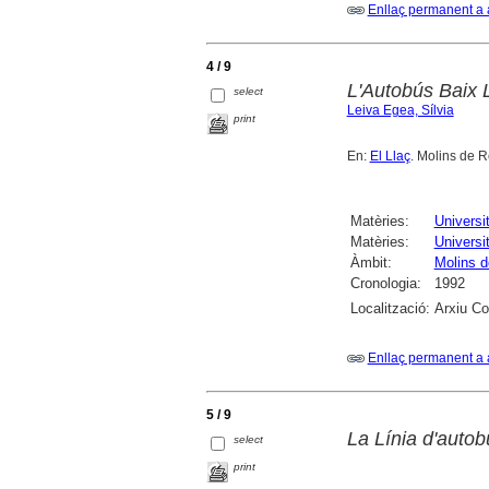
Enllaç permanent a 
4 / 9
L'Autobús Baix L
select
Leiva Egea, Sílvia
print
En:
El Llaç
. Molins de R
Matèries:
Universi
Matèries:
Universi
Àmbit:
Molins d
Cronologia:
1992
Localització:
Arxiu Co
Enllaç permanent a 
5 / 9
La Línia d'auto
select
print