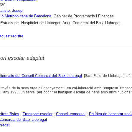
980
Batiste, Josep
ió Metropolitana de Barcelona
. Gabinet de Programació i Finances
'Estudis de l'Hospitalet de Llobregat; Arxiu Comarcal del Baix Llobregat
aquest registre
ort escolar adaptat
informatiu del Consell Comarcal del Baix Llobregat
. [Sant Feliu de Llobregat], núm
 través de la seva Area d'Ensenyament i en col·laboració amb l'empresa Transpo
l'any 1993, un servei per cobrir el transport escolar de nens amb disminucions 
itats físics
;
Transport escolar
;
Consell comarcal
;
Política de benestar soci
Comarcal del Baix Llobregat
bregat