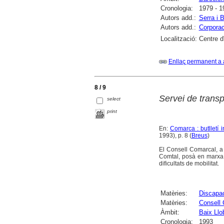
Cronologia:
1979 - 1
Autors add.:
Serra i 
Autors add.:
Corporac
Localització:
Centre d
Enllaç permanent a 
8 / 9
Servei de transp
select
print
En:
Comarca : butlletí 
1993), p. 8 (
Breus
)
El Consell Comarcal, a
Comtal, posà en marxa, 
dificultats de mobilitat.
Matèries:
Discapac
Matèries:
Consell 
Àmbit:
Baix Llo
Cronologia:
1993