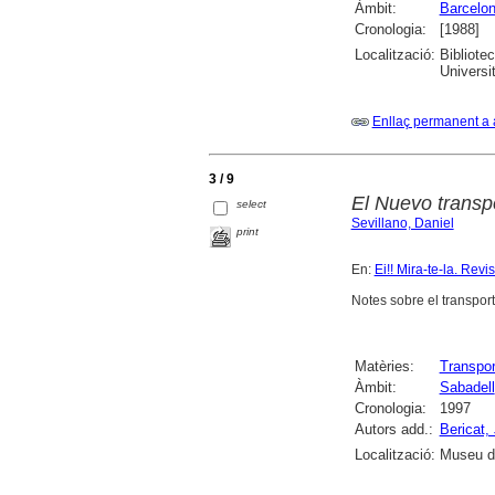
Àmbit:
Barcelo
Cronologia:
[1988]
Localització:
Bibliote
Universi
Enllaç permanent a 
3 / 9
El Nuevo transp
select
Sevillano, Daniel
print
En:
Ei!! Mira-te-la. Revi
Notes sobre el transport
Matèries:
Transpor
Àmbit:
Sabadell
Cronologia:
1997
Autors add.:
Bericat, 
Localització:
Museu d'