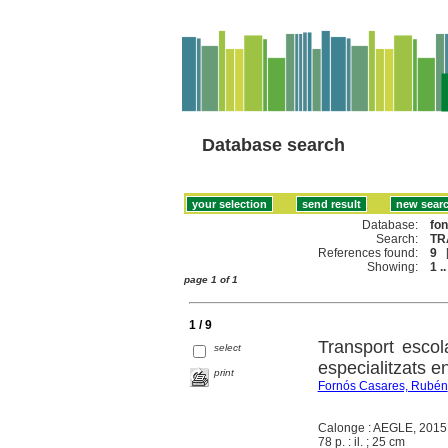
Database search
Database:
fo
Search:
TR
References found:
9
Showing:
1 ..
page 1 of 1
1 / 9
Transport escol
select
especialitzats e
print
Fornós Casares, Rubén
Calonge : AEGLE, 2015
78 p. : il. ; 25 cm