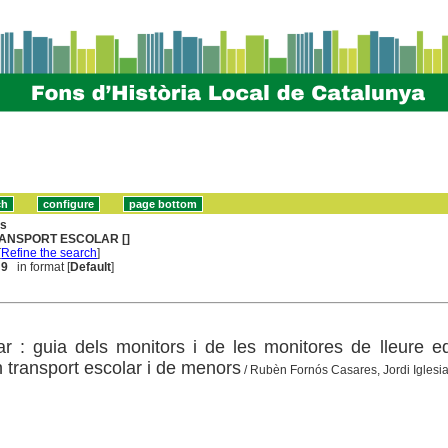
ns
ANSPORT ESCOLAR []
[
Refine the search
]
 9
in format [
Default
]
ar : guia dels monitors i de les monitores de lleure e
n transport escolar i de menors
/ Rubèn Fornós Casares, Jordi Iglesi