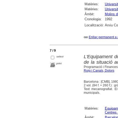
Matèries:
Universi
Matèries:
Universi
Àmbit:
Molins d
Cronologia:
1992
Localització:
Arxiu Co
Enllaç permanent a 
7 / 9
L'Equipament do
select
de la situació a
print
Programació i Finances
Roig i Canals, Dolors
Barcelona : [CMB], 198
2 vol. (84 f. + 260 f.) : g
Text mecanografiat. El 
municipals.
Matèries:
Equipam
Centres
Àmbit:
Barcelon