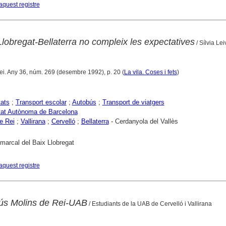
aquest registre
lobregat-Bellaterra no compleix les expectatives
/ Sílvia Le
ei. Any 36, núm. 269 (desembre 1992), p. 20 (
La vila. Coses i fets
)
tats
;
Transport escolar
;
Autobús
;
Transport de viatgers
tat Autònoma de Barcelona
e Rei
;
Vallirana
;
Cervelló
;
Bellaterra
- Cerdanyola del Vallès
marcal del Baix Llobregat
aquest registre
bús Molins de Rei-UAB
/ Estudiants de la UAB de Cervelló i Vallirana