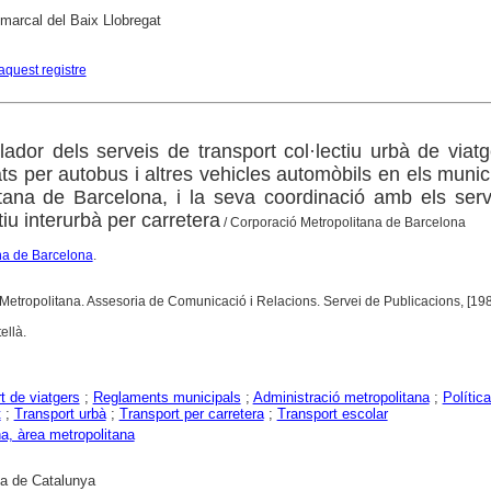
marcal del Baix Llobregat
aquest registre
ador dels serveis de transport col·lectiu urbà de viat
ats per autobus i altres vehicles automòbils en els munic
itana de Barcelona, i la seva coordinació amb els ser
tiu interurbà per carretera
/ Corporació Metropolitana de Barcelona
na de Barcelona
.
Metropolitana. Assesoria de Comunicació i Relacions. Servei de Publicacions, [19
ellà.
t de viatgers
;
Reglaments municipals
;
Administració metropolitana
;
Política
t
;
Transport urbà
;
Transport per carretera
;
Transport escolar
a, àrea metropolitana
ca de Catalunya