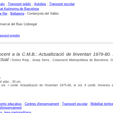
tats
;
Transport públic
;
Autobús
;
Transport escolar
tat Autònoma de Barcelona
e Rei
;
Bellaterra
- Cerdanyola del Vallès
marcal del Baix Llobregat
aquest registre
cent a la C.M.B.: Actualització de linventari 1979-80. 
ctual
/ Dolors Roig ; Josep Serra ; Corporació Metropolitana de Barcelona. G
0
ràf. plàn. ; 30 cm
vol. I conté: Actualització de l'inventari 1975-80, el vol. II conté: Annexos e
ents educatius
;
Centres d'ensenyament
;
Transport escolar
;
Mobilitat territor
 d'ensenyament
a, àrea metropolitana