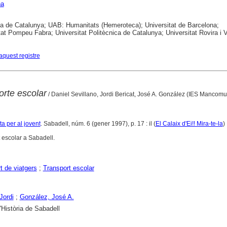
na
ca de Catalunya; UAB: Humanitats (Hemeroteca); Universitat de Barcelona;
tat Pompeu Fabra; Universitat Politècnica de Catalunya; Universitat Rovira i Vi
aquest registre
orte escolar
/ Daniel Sevillano, Jordi Bericat, José A. González (IES Mancomun
sta per al jovent
. Sabadell, núm. 6 (gener 1997), p. 17 : il (
El Calaix d'Ei!! Mira-te-la
)
 escolar a Sabadell.
t de viatgers
;
Transport escolar
Jordi
;
González, José A.
Història de Sabadell