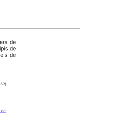
gers de
ipis de
veis de
86?]
 del