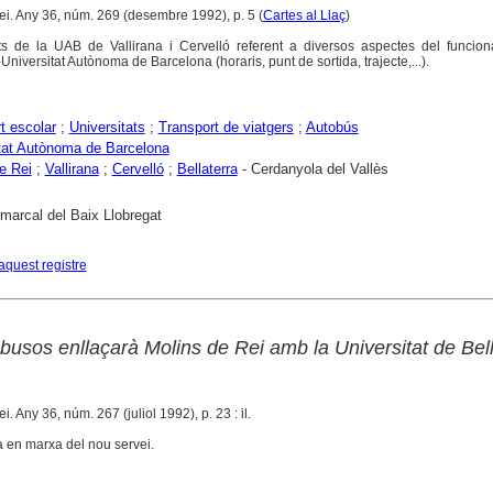
ei. Any 36, núm. 269 (desembre 1992), p. 5 (
Cartes al Llaç
)
ts de la UAB de Vallirana i Cervelló referent a diversos aspectes del funcio
Universitat Autònoma de Barcelona (horaris, punt de sortida, trajecte,...).
t escolar
;
Universitats
;
Transport de viatgers
;
Autobús
tat Autònoma de Barcelona
e Rei
;
Vallirana
;
Cervelló
;
Bellaterra
- Cerdanyola del Vallès
marcal del Baix Llobregat
aquest registre
busos enllaçarà Molins de Rei amb la Universitat de Bell
i. Any 36, núm. 267 (juliol 1992), p. 23 : il.
a en marxa del nou servei.