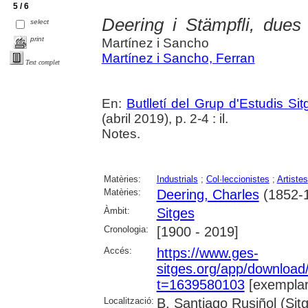
5 / 6
Deering i Stämpfli, dues 
select
print
Martínez i Sancho
Martínez i Sancho, Ferran
Text complet
En:
Butlletí del Grup d'Estudis Si
(abril 2019), p. 2-4 : il.
Notes.
Matèries:
Industrials
;
Col·leccionistes
;
Artistes
Matèries:
Deering, Charles
(1852-
Àmbit:
Sitges
Cronologia:
[1900 - 2019]
Accés:
https://www.ges-
sitges.org/app/downloa
t=1639580103
[exemplar
Localització:
B. Santiago Rusiñol (Sit