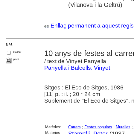
(Vilanova i la Geltrú)
Enllaç permanent a aquest regis
6 / 6
10 anys de festes al carre
select
print
/ text de Vinyet Panyella
Panyella i Balcells, Vinyet
Sitges : El Eco de Sitges, 1986
[11] p. : il. ; 20 * 24 cm
Suplement de "El Eco de Sitges", n
Matèries:
Carrers
;
Festes populars
;
Muralles
;
Matèries:
Stämpfli, Peter
(1937-....