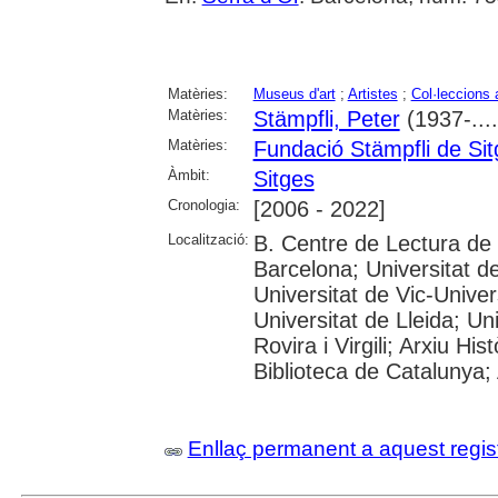
Matèries:
Museus d'art
;
Artistes
;
Col·leccions 
Matèries:
Stämpfli, Peter
(1937-....
Matèries:
Fundació Stämpfli de Si
Àmbit:
Sitges
Cronologia:
[2006 - 2022]
Localització:
B. Centre de Lectura de
Barcelona; Universitat d
Universitat de Vic-Univer
Universitat de Lleida; U
Rovira i Virgili; Arxiu Hi
Biblioteca de Catalunya; 
Enllaç permanent a aquest regis