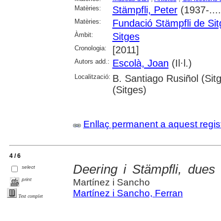
Matèries:
Stämpfli, Peter
(1937-....
Matèries:
Fundació Stämpfli de Si
Àmbit:
Sitges
Cronologia:
[2011]
Autors add.:
Escolà, Joan
(Il·l.)
Localització:
B. Santiago Rusiñol (Sit
(Sitges)
Enllaç permanent a aquest regis
4 / 6
Deering i Stämpfli, dues 
select
print
Martínez i Sancho
Martínez i Sancho, Ferran
Text complet