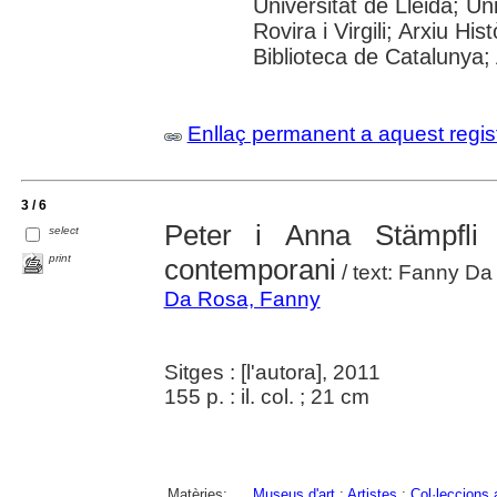
Universitat de Lleida; U
Rovira i Virgili; Arxiu Hi
Biblioteca de Catalunya; 
Enllaç permanent a aquest regis
3 / 6
Peter i Anna Stämpfli
select
print
contemporani
/ text: Fanny Da
Da Rosa, Fanny
Sitges : [l'autora], 2011
155 p. : il. col. ; 21 cm
Matèries:
Museus d'art
;
Artistes
;
Col·leccions 