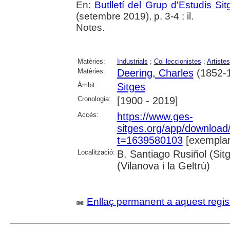
En:
Butlletí del Grup d'Estudis Si
(setembre 2019), p. 3-4 : il.
Notes.
Matèries:
Industrials
;
Col·leccionistes
;
Artistes
Matèries:
Deering, Charles
(1852-
Àmbit:
Sitges
Cronologia:
[1900 - 2019]
Accés:
https://www.ges-
sitges.org/app/downloa
t=1639580103
[exemplar
Localització:
B. Santiago Rusiñol (Sit
(Vilanova i la Geltrú)
Enllaç permanent a aquest regis