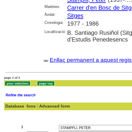
Matèries:
Carrer d'en Bosc de Sit
Àmbit:
Sitges
Cronologia:
1977 - 1986
Localització:
B. Santiago Rusiñol (Sitge
d'Estudis Penedesencs
Enllaç permanent a aquest regis
page 1 of 1
Refine the search
Database
fons : Advanced form
Search:
1