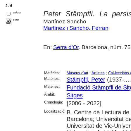
2 / 6
Peter Stämpfli. La persi
select
print
Martínez Sancho
Martínez i Sancho, Ferran
En:
Serra d'Or
. Barcelona, núm. 754
Matèries:
Museus d'art
;
Artistes
;
Col·leccions 
Matèries:
Stämpfli, Peter
(1937-....
Matèries:
Fundació Stämpfli de Si
Àmbit:
Sitges
Cronologia:
[2006 - 2022]
Localització:
B. Centre de Lectura de
Barcelona; Universitat d
Universitat de Vic-Univer