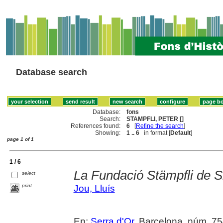
Database search
Database:
fons
Search:
STAMPFLI, PETER []
References found:
6
[
Refine the search
]
Showing:
1 .. 6
in format [
Default
]
page 1 of 1
1 / 6
La Fundació Stämpfli de S
select
print
Jou, Lluís
En:
Serra d'Or
. Barcelona, núm. 754