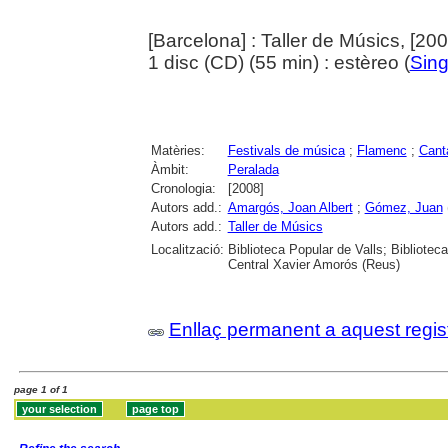
[Barcelona] : Taller de Músics, [200
1 disc (CD) (55 min) : estèreo (
Sing
Matèries:
Festivals de música
;
Flamenc
;
Cant
Àmbit:
Peralada
Cronologia:
[2008]
Autors add.:
Amargós, Joan Albert
;
Gómez, Juan
Autors add.:
Taller de Músics
Localització:
Biblioteca Popular de Valls; Bibliotec
Central Xavier Amorós (Reus)
Enllaç permanent a aquest regis
page 1 of 1