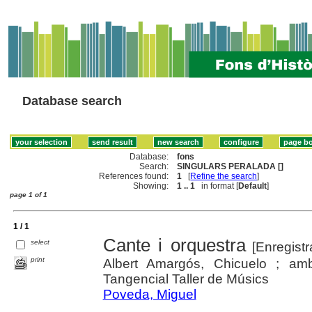
Database search
Database:
fons
Search:
SINGULARS PERALADA []
References found:
1
[
Refine the search
]
Showing:
1 .. 1
in format [
Default
]
page 1 of 1
1 / 1
Cante i orquestra
select
[Enregist
print
Albert Amargós, Chicuelo ; amb
Tangencial Taller de Músics
Poveda, Miguel