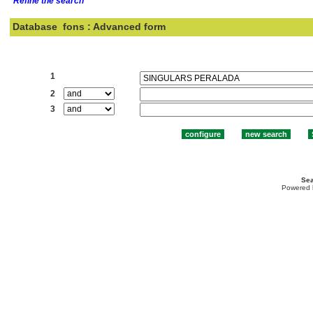
Refine the search
Database
fons : Advanced form
Search:
1
2
3
Sea
Powered