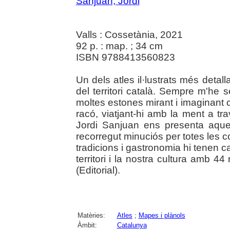
Sanjuan, Jordi
Valls : Cossetània, 2021
92 p. : map. ; 34 cm
ISBN 9788413560823
Un dels atles il·lustrats més detal
del territori català. Sempre m'he 
moltes estones mirant i imaginant
racó, viatjant-hi amb la ment a t
Jordi Sanjuan ens presenta aque
recorregut minuciós per totes les c
tradicions i gastronomia hi tenen 
territori i la nostra cultura amb 4
(Editorial).
Matèries:
Atles
;
Mapes i plànols
Àmbit:
Catalunya