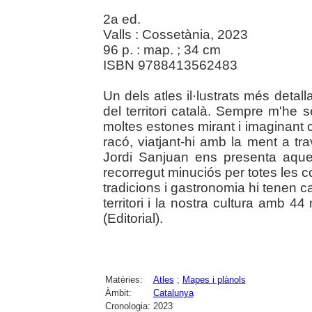
2a ed.
Valls : Cossetània, 2023
96 p. : map. ; 34 cm
ISBN 9788413562483
Un dels atles il·lustrats més detal
del territori català. Sempre m'he 
moltes estones mirant i imaginant
racó, viatjant-hi amb la ment a t
Jordi Sanjuan ens presenta aque
recorregut minuciós per totes les c
tradicions i gastronomia hi tenen 
territori i la nostra cultura amb 4
(Editorial).
Matèries:
Atles
;
Mapes i plànols
Àmbit:
Catalunya
Cronologia:
2023