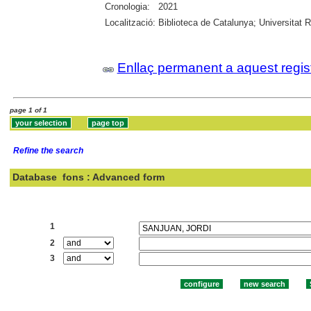
Cronologia:
2021
Localització:
Biblioteca de Catalunya; Universitat Rov
Enllaç permanent a aquest regis
page 1 of 1
Refine the search
Database
fons : Advanced form
Search:
1
2
3