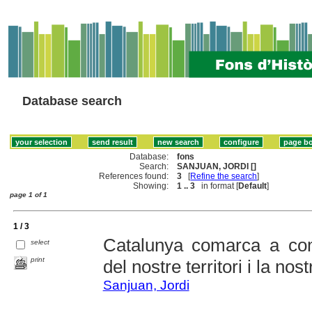
Database search
Database:
fons
Search:
SANJUAN, JORDI []
References found:
3
[
Refine the search
]
Showing:
1 .. 3
in format [
Default
]
page 1 of 1
1 / 3
Catalunya comarca a com
select
print
del nostre territori i la nos
Sanjuan, Jordi