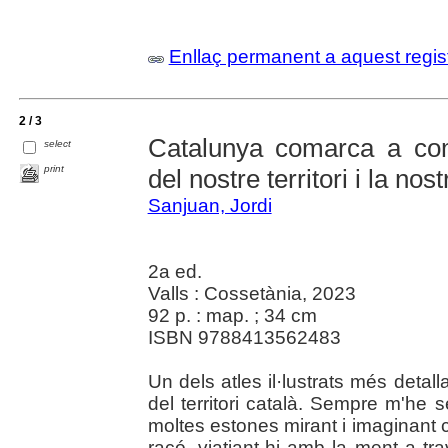
Enllaç permanent a aquest regis
2 / 3
Catalunya comarca a com
select
print
del nostre territori i la nos
Sanjuan, Jordi
2a ed.
Valls : Cossetània, 2023
92 p. : map. ; 34 cm
ISBN 9788413562483
Un dels atles il·lustrats més detal
del territori català. Sempre m'he 
moltes estones mirant i imaginant
racó, viatjant-hi amb la ment a t