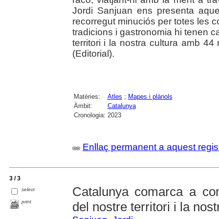
Jordi Sanjuan ens presenta aque
recorregut minuciós per totes les c
tradicions i gastronomia hi tenen 
territori i la nostra cultura amb 4
(Editorial).
Matèries:
Atles
;
Mapes i plànols
Àmbit:
Catalunya
Cronologia:
2023
Enllaç permanent a aquest regis
3 / 3
Catalunya comarca a com
select
print
del nostre territori i la nos