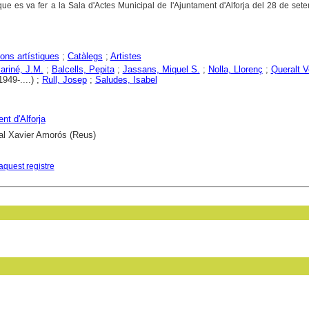
que es va fer a la Sala d'Actes Municipal de l'Ajuntament d'Alforja del 28 de set
ons artístiques
;
Catàlegs
;
Artistes
Mariné, J.M.
;
Balcells, Pepita
;
Jassans, Miquel S.
;
Nolla, Llorenç
;
Queralt V
949-....) ;
Rull, Josep
;
Saludes, Isabel
nt d'Alforja
al Xavier Amorós (Reus)
aquest registre
in field: