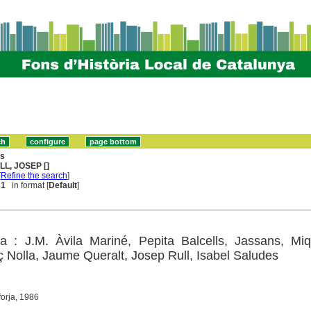
ns
LL, JOSEP []
[
Refine the search
]
 1
in format [
Default
]
rja : J.M. Àvila Mariné, Pepita Balcells, Jassans, Mi
ç Nolla, Jaume Queralt, Josep Rull, Isabel Saludes
forja, 1986