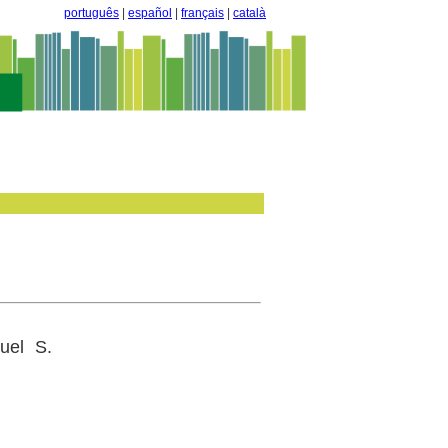
português
|
español
|
français
|
català
quel S.