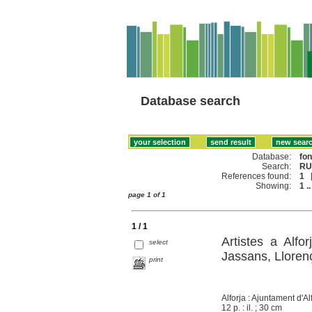
Database search
Database:
fo
Search:
RU
References found:
1
Showing:
1 ..
page 1 of 1
1 / 1
Artistes a Alfo
select
Jassans, Lloren
print
Alforja : Ajuntament d'Al
12 p. : il. ; 30 cm