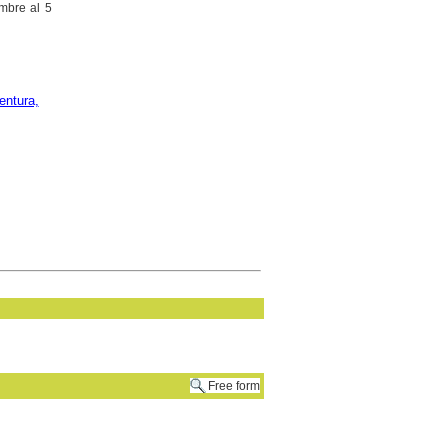
embre al 5
entura,
Free form