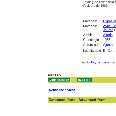
Catàleg de l'exposició 
d'octubre de 1986.
Matèries:
Exposici
Matèries:
Avila i 
Jaume
(1
Àmbit:
Alforja
Cronologia:
1986
Autors add.:
Ajuntame
Localització:
B. Centr
Enllaç permanent a 
page 1 of 1
Refine the search
Database
fons : Advanced form
Search: