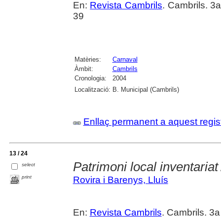
En:
Revista Cambrils
. Cambrils. 3
39
Matèries:
Carnaval
Àmbit:
Cambrils
Cronologia:
2004
Localització:
B. Municipal (Cambrils)
Enllaç permanent a aquest regis
13 / 24
Patrimoni local inventariat
select
print
Rovira i Barenys, Lluís
En:
Revista Cambrils
. Cambrils. 3a