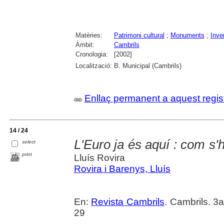
Matèries:
Patrimoni cultural
;
Monuments
;
Inve
Àmbit:
Cambrils
Cronologia:
[2002]
Localització:
B. Municipal (Cambrils)
Enllaç permanent a aquest regis
14 / 24
L'Euro ja és aquí : com s'
select
print
Lluís Rovira
Rovira i Barenys, Lluís
En:
Revista Cambrils
. Cambrils. 3
29