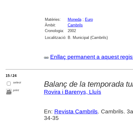
Matèries:
Moneda
;
Euro
Àmbit:
Cambrils
Cronologia:
2002
Localització:
B. Municipal (Cambrils)
Enllaç permanent a aquest regis
15 / 24
Balanç de la temporada tur
select
print
Rovira i Barenys, Lluís
En:
Revista Cambrils
. Cambrils. 3
34-35