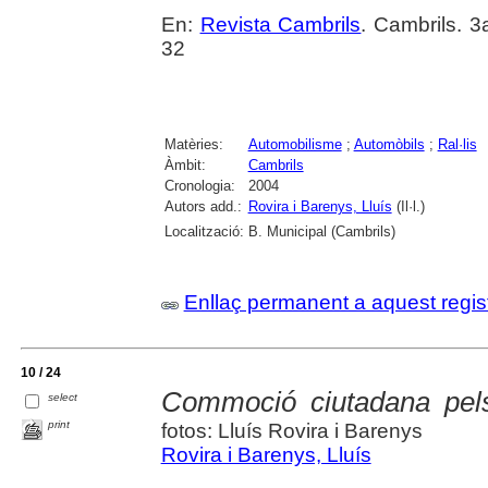
En:
Revista Cambrils
. Cambrils. 3
32
Matèries:
Automobilisme
;
Automòbils
;
Ral·lis
Àmbit:
Cambrils
Cronologia:
2004
Autors add.:
Rovira i Barenys, Lluís
(Il·l.)
Localització:
B. Municipal (Cambrils)
Enllaç permanent a aquest regis
10 / 24
Commoció ciutadana pels
select
print
fotos: Lluís Rovira i Barenys
Rovira i Barenys, Lluís