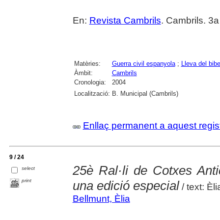
En:
Revista Cambrils
. Cambrils. 3a
Matèries:
Guerra civil espanyola
;
Lleva del bib
Àmbit:
Cambrils
Cronologia:
2004
Localització:
B. Municipal (Cambrils)
Enllaç permanent a aquest regis
9 / 24
25è Ral·li de Cotxes Ant
select
print
una edició especial
/ text: Èl
Bellmunt, Èlia