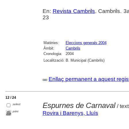
En:
Revista Cambrils
. Cambrils. 3
23
Matèries:
Eleccions generals 2004
Àmbit:
Cambrils
Cronologia:
2004
Localització:
B. Municipal (Cambrils)
Enllaç permanent a aquest regis
12 / 24
Espurnes de Carnaval
select
/ text
print
Rovira i Barenys, Lluís