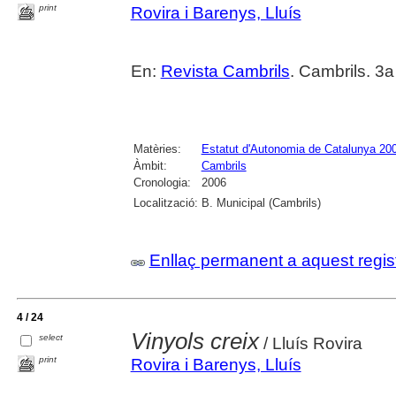
print
Rovira i Barenys, Lluís
En:
Revista Cambrils
. Cambrils. 3a
Matèries:
Estatut d'Autonomia de Catalunya 20
Àmbit:
Cambrils
Cronologia:
2006
Localització:
B. Municipal (Cambrils)
Enllaç permanent a aquest regis
4 / 24
Vinyols creix
select
/ Lluís Rovira
print
Rovira i Barenys, Lluís