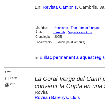
En:
Revista Cambrils
. Cambrils. 3
Matèries:
Urbanisme
;
Transformació urbana
Àmbit:
Cambrils
;
Vinyols i els Arcs
Cronologia:
[2005]
Localització:
B. Municipal (Cambrils)
Enllaç permanent a aquest regis
5 / 24
La Coral Verge del Camí p
select
print
convertir la Cripta en una
Rovira
Rovira i Barenys, Lluís