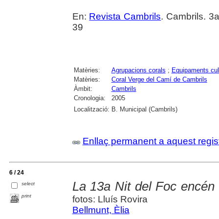
En:
Revista Cambrils
. Cambrils. 3
39
Matèries:
Agrupacions corals
;
Equipaments cul
Matèries:
Coral Verge del Camí de Cambrils
Àmbit:
Cambrils
Cronologia:
2005
Localització:
B. Municipal (Cambrils)
Enllaç permanent a aquest regis
6 / 24
La 13a Nit del Foc encén e
select
print
fotos: Lluís Rovira
Bellmunt, Èlia