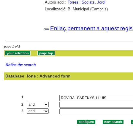
Autors add.:
Torres i Sociats, Jordi
Localització:
B. Municipal (Cambrils)
Enllaç permanent a aquest regis
page 1 of 2
Refine the search
Database
fons : Advanced form
Search:
1
2
3