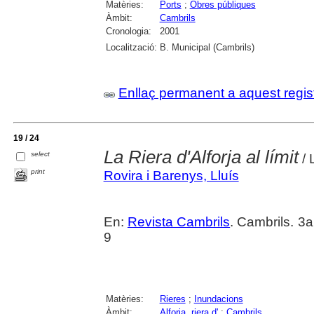
Matèries:
Ports
;
Obres públiques
Àmbit:
Cambrils
Cronologia:
2001
Localització:
B. Municipal (Cambrils)
Enllaç permanent a aquest regis
19 / 24
La Riera d'Alforja al límit
select
/ 
print
Rovira i Barenys, Lluís
En:
Revista Cambrils
. Cambrils. 3
9
Matèries:
Rieres
;
Inundacions
Àmbit:
Alforja, riera d'
;
Cambrils