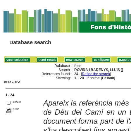
Database search
Database:
fons
Search:
ROVIRA I BARENYS, LLUIS []
References found:
24
[
Refine the search
]
Showing:
1 .. 20
in format [
Default
]
page 1 of 2
1 / 24
Apareix la referència més 
select
print
de Déu del Camí en un t
document forma part de l'
s'ha descobert fins aques