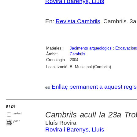
Rovira i Barenys, Lluís
En:
Revista Cambrils
. Cambrils. 3
Matèries:
Jaciments arqueològics
;
Excavacions
Àmbit:
Cambrils
Cronologia:
2004
Localització:
B. Municipal (Cambrils)
Enllaç permanent a aquest regis
8 / 24
Cambrils acull la 23a Tro
select
print
Lluís Rovira
Rovira i Barenys, Lluís