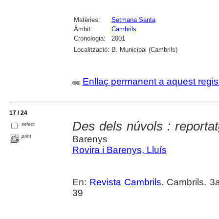
Matèries:
Setmana Santa
Àmbit:
Cambrils
Cronologia:
2001
Localització:
B. Municipal (Cambrils)
Enllaç permanent a aquest regis
17 / 24
Des dels núvols : reportat
select
print
Barenys
Rovira i Barenys, Lluís
En:
Revista Cambrils
. Cambrils. 3
39