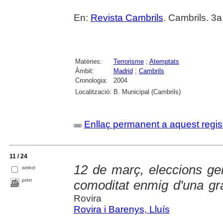
En:
Revista Cambrils
. Cambrils. 3
Matèries:
Terrorisme
;
Atemptats
Àmbit:
Madrid
;
Cambrils
Cronologia:
2004
Localització:
B. Municipal (Cambrils)
Enllaç permanent a aquest regis
11 / 24
12 de març, eleccions g
select
print
comoditat enmig d'una gra
Rovira
Rovira i Barenys, Lluís