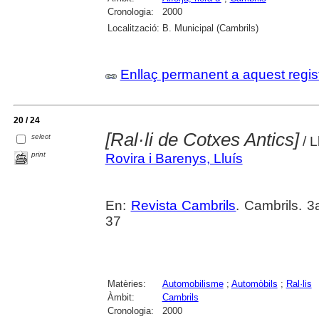
Cronologia:
2000
Localització:
B. Municipal (Cambrils)
Enllaç permanent a aquest regis
20 / 24
[Ral·li de Cotxes Antics]
select
/ L
print
Rovira i Barenys, Lluís
En:
Revista Cambrils
. Cambrils. 3
37
Matèries:
Automobilisme
;
Automòbils
;
Ral·lis
Àmbit:
Cambrils
Cronologia:
2000