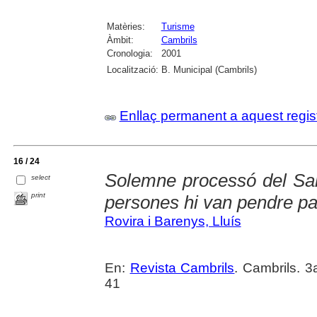
Matèries:
Turisme
Àmbit:
Cambrils
Cronologia:
2001
Localització:
B. Municipal (Cambrils)
Enllaç permanent a aquest regis
16 / 24
Solemne processó del San
select
print
persones hi van pendre pa
Rovira i Barenys, Lluís
En:
Revista Cambrils
. Cambrils. 3
41