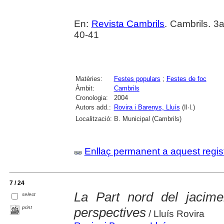
En:
Revista Cambrils
. Cambrils. 3
40-41
Matèries:
Festes populars
;
Festes de foc
Àmbit:
Cambrils
Cronologia:
2004
Autors add.:
Rovira i Barenys, Lluís
(Il·l.)
Localització:
B. Municipal (Cambrils)
Enllaç permanent a aquest regis
7 / 24
La Part nord del jacim
select
print
perspectives
/ Lluís Rovira