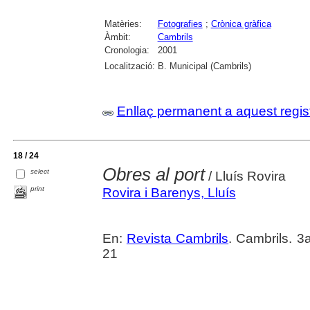
Matèries:
Fotografies
;
Crònica gràfica
Àmbit:
Cambrils
Cronologia:
2001
Localització:
B. Municipal (Cambrils)
Enllaç permanent a aquest regis
18 / 24
Obres al port
select
/ Lluís Rovira
print
Rovira i Barenys, Lluís
En:
Revista Cambrils
. Cambrils. 3
21