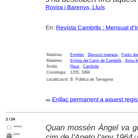
Rovira i Barenys, Lluís
En:
Revista Cambrils : Mensual d'I
Matèries:
Ermites
;
Devoció mariana
;
Fonts do
Matèries:
Ermita del Camí de Cambrils
;
Arxiu 
Àmbit:
Reus
;
Cambrils
Cronologia:
1205; 1994
Localització:
B. Pública de Tarragona
Enllaç permanent a aquest regis
2 / 24
Quan mossèn Àngel va gui
select
print
cim de l'Aneto l'any 1964
/ 