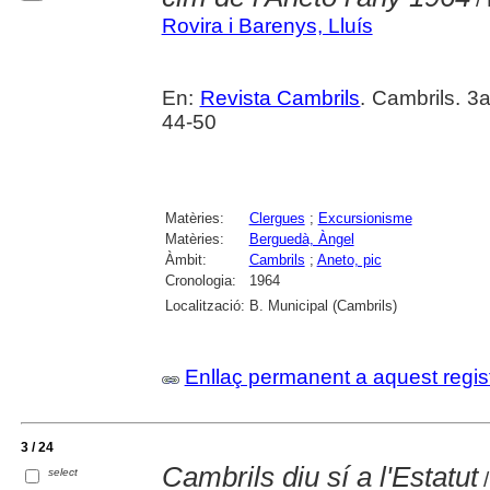
Rovira i Barenys, Lluís
En:
Revista Cambrils
. Cambrils. 3
44-50
Matèries:
Clergues
;
Excursionisme
Matèries:
Berguedà, Àngel
Àmbit:
Cambrils
;
Aneto, pic
Cronologia:
1964
Localització:
B. Municipal (Cambrils)
Enllaç permanent a aquest regis
3 / 24
Cambrils diu sí a l'Estatut
select
/