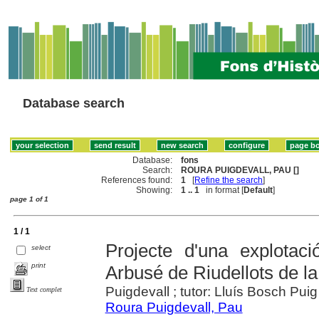
Database search
Database:
fons
Search:
ROURA PUIGDEVALL, PAU []
References found:
1
[
Refine the search
]
Showing:
1 .. 1
in format [
Default
]
page 1 of 1
1 / 1
Projecte d'una explotac
select
print
Arbusé de Riudellots de l
Puigdevall ; tutor: Lluís Bosch Puig
Text complet
Roura Puigdevall, Pau