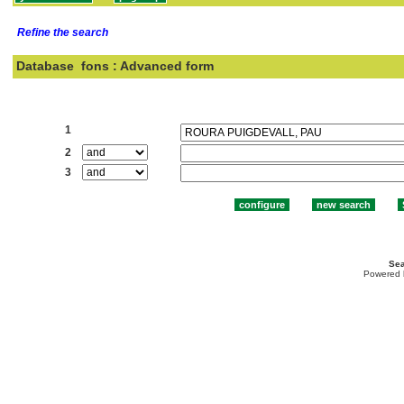
Refine the search
Database
fons : Advanced form
Search:
1
2
3
Sea
Powered