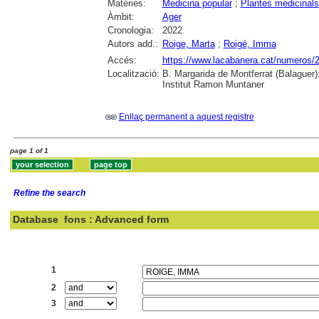
Matèries:
Medicina popular
;
Plantes medicinals
Àmbit:
Ager
Cronologia:
2022
Autors add.:
Roige, Marta
;
Roigé, Imma
Accés:
https://www.lacabanera.cat/numeros/
Localització:
B. Margarida de Montferrat (Balaguer)
Institut Ramon Muntaner
Enllaç permanent a aquest registre
page 1 of 1
Refine the search
Database
fons : Advanced form
Search:
1
2
3