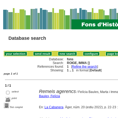
Database search
Database:
fons
Search:
ROIGE, IMMA []
References found:
1
[
Refine the search
]
Showing:
1 .. 1
in format [
Default
]
page 1 of 1
1 / 1
Remeis agerencs
select
/ Felícia Baules, Marta i Imm
Baules, Felícia
print
En:
La Cabanera
. Àger, núm. 20 (estiu 2022), p. 22-23 : i
Text complet