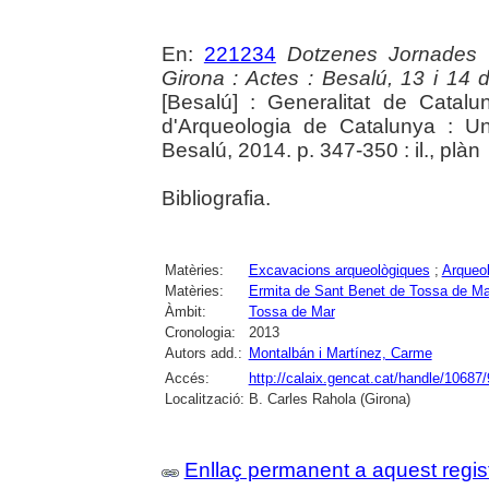
En:
221234
Dotzenes Jornades 
Girona : Actes : Besalú, 13 i 14
[Besalú] : Generalitat de Cata
d'Arqueologia de Catalunya : Un
Besalú, 2014. p. 347-350 : il., plàn
Bibliografia.
Matèries:
Excavacions arqueològiques
;
Arqueol
Matèries:
Ermita de Sant Benet de Tossa de Ma
Àmbit:
Tossa de Mar
Cronologia:
2013
Autors add.:
Montalbán i Martínez, Carme
Accés:
http://calaix.gencat.cat/handle/10687
Localització:
B. Carles Rahola (Girona)
Enllaç permanent a aquest regis