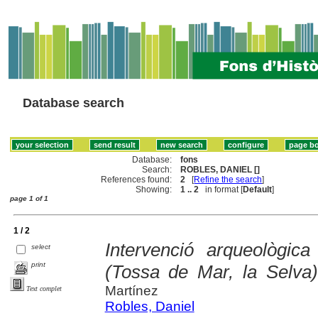
Database search
Database:
fons
Search:
ROBLES, DANIEL []
References found:
2
[
Refine the search
]
Showing:
1 .. 2
in format [
Default
]
page 1 of 1
1 / 2
Intervenció arqueològic
select
print
(Tossa de Mar, la Selva
Martínez
Text complet
Robles, Daniel