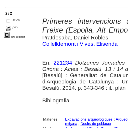
2 / 2
Primeres intervencions 
select
print
Freixe (Espolla, Alt Empo
Pratdesaba, Daniel Robles
Text complet
Collelldemont i Vives, Elisenda
En:
221234
Dotzenes Jornades 
Girona : Actes : Besalú, 13 i 14
[Besalú] : Generalitat de Cata
d'Arqueologia de Catalunya : Un
Besalú, 2014. p. 343-346 : il., plàn
Bibliografia.
Matèries:
Excavacions arqueològiques
;
Arqueol
mitjana
;
Nuclis de població