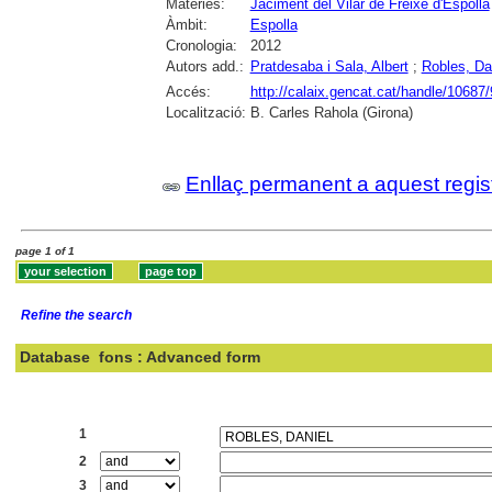
Matèries:
Jaciment del Vilar de Freixe d'Espolla
Àmbit:
Espolla
Cronologia:
2012
Autors add.:
Pratdesaba i Sala, Albert
;
Robles, Da
Accés:
http://calaix.gencat.cat/handle/10687
Localització:
B. Carles Rahola (Girona)
Enllaç permanent a aquest regis
page 1 of 1
Refine the search
Database
fons : Advanced form
Search:
1
2
3