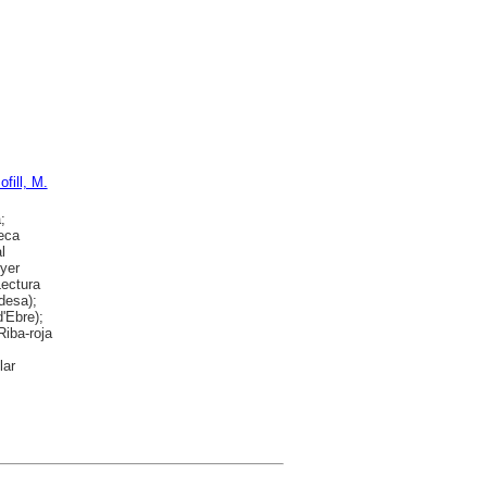
ofill, M.
;
teca
l
nyer
Lectura
desa);
'Ebre);
Riba-roja
lar