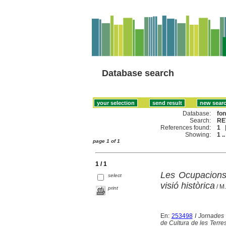
Database search
Database:
fo
Search:
RE
References found:
1
Showing:
1 ..
page 1 of 1
1 / 1
Les Ocupacions 
select
visió històrica
/ M.
print
En:
253498
I Jornades 
de Cultura de les Terres