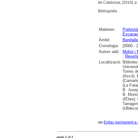
de Catalunya, [2016]. p. 
Bibliografia.
Matèries:
Prehistò
Excavac
Àmbit:
Benifalle
Cronologia:
[0000 - 
Autors add.:
Molist i
;
Reverté
Localització:
Bibliote
Universit
Torres de
(Ascó); 
(Camarle
(La Fata
B. Josep
B. Munic
d'Ebre);
Tarragon
(Ulldeco
Enllaç permanent a 
page 1 of 1