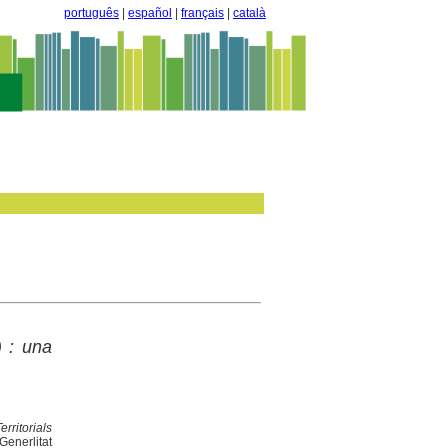
português
|
español
|
français
|
català
) : una
rritorials
Generlitat