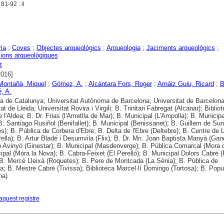
81-92 : il
ria
;
Coves
;
Objectes arqueològics
;
Arqueologia
;
Jaciments arqueològics
;
ions arqueològiques
t
2016]
 Montañà, Miquel
;
Gómez, A.
;
Alcàntara Fors, Roger
;
Arnáiz Guiu, Ricard
;
B
, A.
ca de Catalunya; Universitat Autònoma de Barcelona; Universitat de Barcelona
at de Lleida; Universitat Rovira i Virgili; B. Trinitari Fabregat (Alcanar); Biblio
 l'Aldea; B. Dr. Frias (l'Ametlla de Mar); B. Municipal (L'Ampolla); B. Municipa
B. Santiago Rusiñol (Benifallet); B. Municipal (Benissanet); B. Guillem de Su
s); B. Pública de Corbera d'Ebre; B. Delta de l'Ebre (Deltebre); B. Centre de 
rella); B. Artur Bladé i Desumvila (Flix); B. Dr. Mn. Joan Baptista Manyà (Gan
 Avinyó (Ginestar); B. Municipal (Masdenverge); B. Pública Comarcal (Mora d
ipal (Móra la Nova); B. Cabra-Feixet (El Perelló); B. Municipal Dolors Cabré (
 B. Mercè Lleixà (Roquetes); B. Pere de Montcada (La Sènia); B. Pública de
a; B. Mestre Cabré (Tivissa); Biblioteca Marcel·lí Domingo (Tortosa); B. Popu
na)
aquest registre