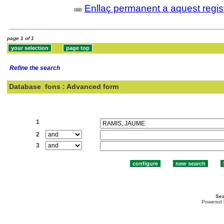
Enllaç permanent a aquest regis
page 1 of 1
Refine the search
Database
fons : Advanced form
Search:
1
2
3
Sea
Powered