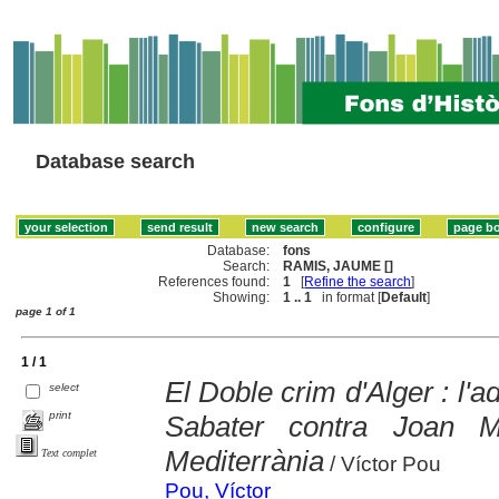
Database search
Database:
fons
Search:
RAMIS, JAUME []
References found:
1
[
Refine the search
]
Showing:
1 .. 1
in format [
Default
]
page 1 of 1
1 / 1
El Doble crim d'Alger : l'
select
print
Sabater contra Joan Ma
Mediterrània
Text complet
/ Víctor Pou
Pou, Víctor