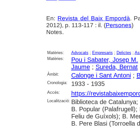
En:
Revista del Baix Empordà
. P
2012), p. 113-117 : il. (
Persones
)
Notes.
Matèries:
Advocats
;
Empresaris
;
Delictes
;
As
Matèries:
Pou i Sabater, Josep M.
Jaume
;
Sureda, Bernat
Àmbit:
Calonge i Sant Antoni
;
B
Cronologia:
1933 - 1935
Accés:
https://revistabaixempo
Localització:
Biblioteca de Catalunya;
B. Popular (Palafrugell);
Feliu de Guíxols); B. Me
B. Pere Blasi (Torroella 