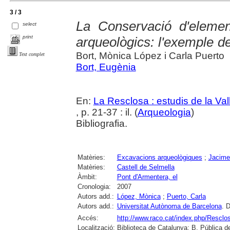
3 / 3
La Conservació d'elemen
select
print
arqueològics: l'exemple de
Bort, Mònica López i Carla Puerto
Text complet
Bort, Eugènia
En:
La Resclosa : estudis de la Val
, p. 21-37 : il. (
Arqueologia
)
Bibliografia.
Matèries:
Excavacions arqueològiques
;
Jacime
Matèries:
Castell de Selmella
Àmbit:
Pont d'Armentera, el
Cronologia:
2007
Autors add.:
López, Mònica
;
Puerto, Carla
Autors add.:
Universitat Autònoma de Barcelona
. 
Accés:
http://www.raco.cat/index.php/Resclo
Localització:
Biblioteca de Catalunya; B. Pública d