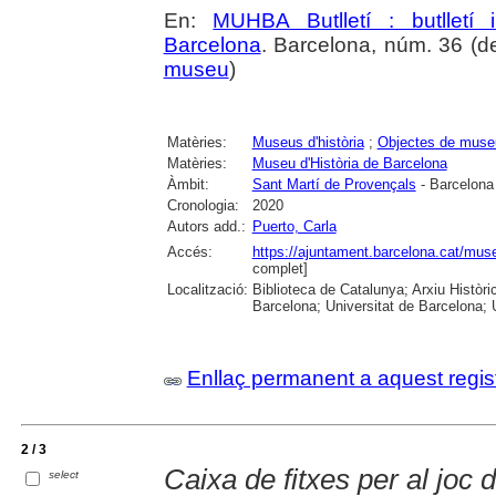
En:
MUHBA Butlletí : butlletí 
Barcelona
. Barcelona, núm. 36 (de
museu
)
Matèries:
Museus d'història
;
Objectes de muse
Matèries:
Museu d'Història de Barcelona
Àmbit:
Sant Martí de Provençals
- Barcelona
Cronologia:
2020
Autors add.:
Puerto, Carla
Accés:
https://ajuntament.barcelona.cat/muse
complet]
Localització:
Biblioteca de Catalunya; Arxiu Històri
Barcelona; Universitat de Barcelona; Un
Enllaç permanent a aquest regis
2 / 3
Caixa de fitxes per al joc de
select