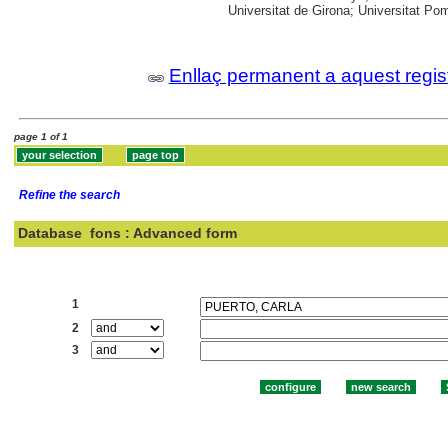
Universitat de Girona; Universitat Pomp
Enllaç permanent a aquest regis
page 1 of 1
Refine the search
Database
fons : Advanced form
Search:
1
2
3