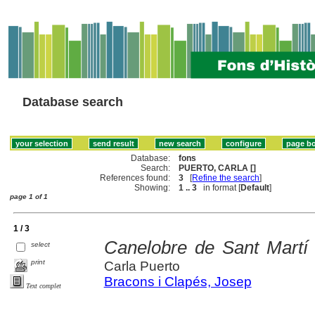
Database search
Database:
fons
Search:
PUERTO, CARLA []
References found:
3
[
Refine the search
]
Showing:
1 .. 3
in format [
Default
]
page 1 of 1
1 / 3
Canelobre de Sant Martí
select
print
Carla Puerto
Bracons i Clapés, Josep
Text complet