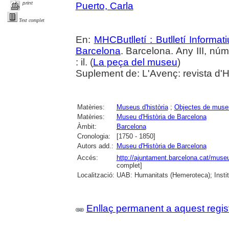
print
Puerto, Carla
Text complet
En:
MHCButlletí : Butlletí Informat
Barcelona
. Barcelona. Any III, nú
: il. (
La peça del museu
)
Suplement de: L'Avenç: revista d'Hi
Matèries:
Museus d'història
;
Objectes de muse
Matèries:
Museu d'Història de Barcelona
Àmbit:
Barcelona
Cronologia:
[1750 - 1850]
Autors add.:
Museu d'Història de Barcelona
Accés:
http://ajuntament.barcelona.cat/museuh
complet]
Localització:
UAB: Humanitats (Hemeroteca); Inst
Enllaç permanent a aquest regis