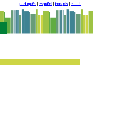
português
|
español
|
français
|
català