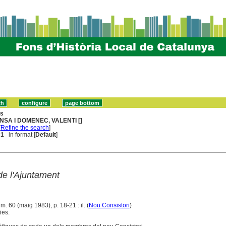
ns
NSA I DOMENEC, VALENTI []
[
Refine the search
]
 1
in format [
Default
]
de l'Ajuntament
m. 60 (maig 1983), p. 18-21 : il. (
Nou Consistori
)
ies.