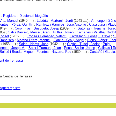
àfiques de cada un dels membres del nou Consistori.
;
Regidors
;
Diccionari biogràfic
Vila, Manuel
(1940-....) ;
Labòria i Martorell, Jordi
(1943-....) ;
Armengol i Sànc
ontes i Pérez, Quintín
;
Ramírez i Ramírez, José Antonio
;
Casajuana i Plade
949-....) ;
Corominas i Busqueta, Josep
(1939-....) ;
Satorras i Trenchs, Jose
95) ;
Galí i Barceló, Mercè
;
Aran i Trullàs, Josep
;
Camañes i Villalba, Rodol
Consol
(1932-....) ;
Ponsa i Domènec, Valentí
;
Cardellach i López, Esteve
;
S
Francisco
;
Moreno i Yera, Manuel
;
Garcia i Grau, Àngel
;
Plans i López, Joa
r
(1953-....) ;
Sales i Homs, Joan
(1942-....) ;
Cuyàs i Tusell, Jacint
;
Puig i
ènech, Josep M.
;
Soler i Tramunt, Joan
;
Pous i Ballbè, Josep
;
Callejas i 
Ballbé i Boada, Miquel
;
Fuentes i Navarro, Roc
(1939-....) ;
Castañé i Garcia
nt de Terrassa
ca Central de Terrassa
aquest registre