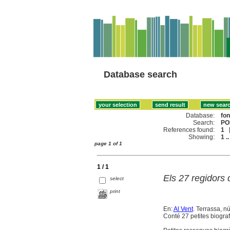
Database search
Database:
fo
Search:
PO
References found:
1
Showing:
1 ..
page 1 of 1
1 / 1
Els 27 regidors 
select
print
En:
Al Vent
. Terrassa, nú
Conté 27 petites biograf