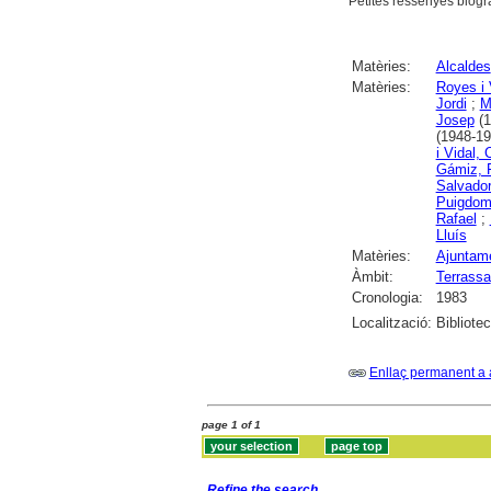
Petites ressenyes biogr
Matèries:
Alcaldes
Matèries:
Royes i 
Jordi
;
M
Josep
(1
(1948-19
i Vidal, 
Gámiz, 
Salvado
Puigdom
Rafael
;
Lluís
Matèries:
Ajuntame
Àmbit:
Terrassa
Cronologia:
1983
Localització:
Bibliote
Enllaç permanent a 
page 1 of 1
Refine the search