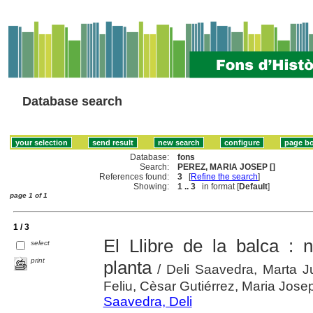
Database search
Database:
fons
Search:
PEREZ, MARIA JOSEP []
References found:
3
[
Refine the search
]
Showing:
1 .. 3
in format [
Default
]
page 1 of 1
1 / 3
El Llibre de la balca : n
select
print
planta
/ Deli Saavedra, Marta Ju
Feliu, Cèsar Gutiérrez, Maria Josep
Saavedra, Deli