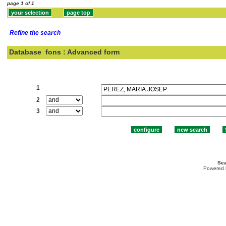
page 1 of 1
Refine the search
Database
fons : Advanced form
Search:
1
2
3
Sea
Powered