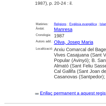
1987), p. 20-24 : il.
Matèries:
Religions
;
Església evangèlica
;
Isla
Àmbit:
Manresa
Cronologia:
1987
Autors add.:
Oliva, Josep Maria
Localització:
Arxiu Comarcal del Bages
Vives Casajuana (Sant Vi
Popular (Avinyó); B. San
Almató (Sant Feliu Sasse
Cal Gallifa (Sant Joan de
Casanovas (Santpedor); 
Enllaç permanent a aquest regis