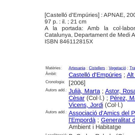
[Castelló d'Empúries] : APNAE, 20
97 p. : il. ; 21 cm
A la portada: Amb la col·labo
Catalunya, Departament de Medi Am
ISBN 846112815X
Matèries:
Artesania
;
Cistellers
;
Vegetació
;
Tra
Àmbit:
Castelló d'Empúries
;
Al
Cronologia:
[2006]
Autors add.:
Julià, Marta
;
Astor, Ros
Cèsar
(Col·l.) ;
Pérez, M
Vicens, Jordi
(Col·l.)
Autors add.:
Associació d'Amics del P
l'Empordà
;
Generalitat 
Ambient i Habitatge