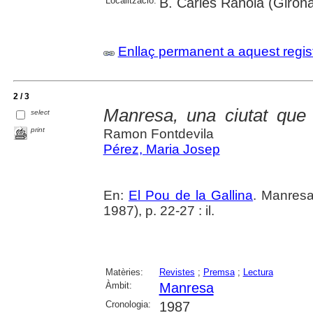
Localització:
B. Carles Rahola (Giron
Enllaç permanent a aquest regis
2 / 3
Manresa, una ciutat que 
select
print
Ramon Fontdevila
Pérez, Maria Josep
En:
El Pou de la Gallina
. Manresa
1987), p. 22-27 : il.
Matèries:
Revistes
;
Premsa
;
Lectura
Àmbit:
Manresa
Cronologia:
1987