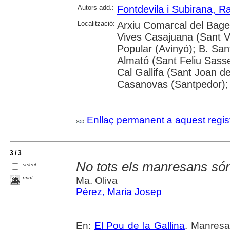
Autors add.:
Fontdevila i Subirana, 
Localització:
Arxiu Comarcal del Bages
Vives Casajuana (Sant Vi
Popular (Avinyó); B. San
Almató (Sant Feliu Sasse
Cal Gallifa (Sant Joan de
Casanovas (Santpedor); 
Enllaç permanent a aquest regis
3 / 3
No tots els manresans són
select
print
Ma. Oliva
Pérez, Maria Josep
En:
El Pou de la Gallina
. Manresa.