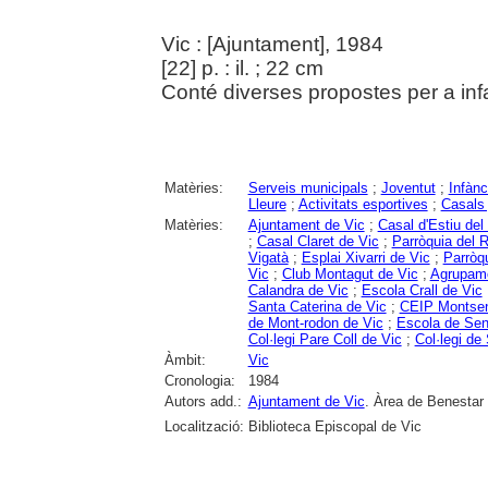
Vic : [Ajuntament], 1984
[22] p. : il. ; 22 cm
Conté diverses propostes per a infan
Matèries:
Serveis municipals
;
Joventut
;
Infànc
Lleure
;
Activitats esportives
;
Casals 
Matèries:
Ajuntament de Vic
;
Casal d'Estiu del
;
Casal Claret de Vic
;
Parròquia del 
Vigatà
;
Esplai Xivarri de Vic
;
Parròq
Vic
;
Club Montagut de Vic
;
Agrupame
Calandra de Vic
;
Escola Crall de Vic
Santa Caterina de Vic
;
CEIP Montsen
de Mont-rodon de Vic
;
Escola de Sen
Col·legi Pare Coll de Vic
;
Col·legi de
Àmbit:
Vic
Cronologia:
1984
Autors add.:
Ajuntament de Vic
. Àrea de Benestar 
Localització:
Biblioteca Episcopal de Vic