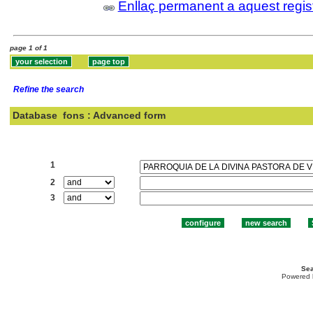
Enllaç permanent a aquest regis
page 1 of 1
Refine the search
Database
fons : Advanced form
Search:
1
2
3
Sea
Powered