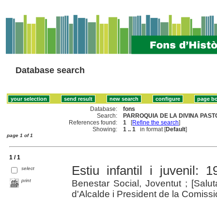
Database search
Database:
fons
Search:
PARROQUIA DE LA DIVINA PASTO
References found:
1
[
Refine the search
]
Showing:
1 .. 1
in format [
Default
]
page 1 of 1
1 / 1
Estiu infantil i juvenil: 1
select
print
Benestar Social, Joventut ; [Salut
d'Alcalde i President de la Comissi