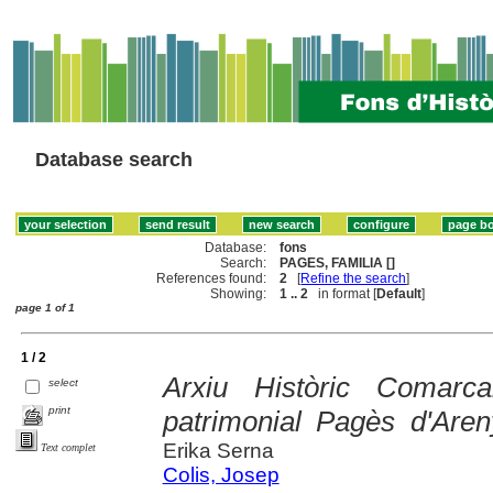
Database search
Database:
fons
Search:
PAGES, FAMILIA []
References found:
2
[
Refine the search
]
Showing:
1 .. 2
in format [
Default
]
page 1 of 1
1 / 2
Arxiu Històric Comarc
select
print
patrimonial Pagès d'Are
Erika Serna
Text complet
Colis, Josep