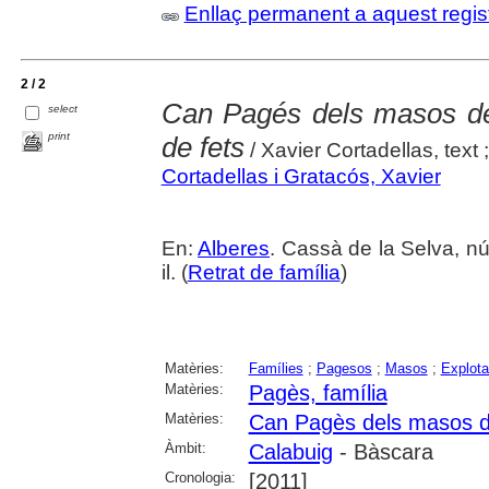
Enllaç permanent a aquest regis
2 / 2
Can Pagés dels masos de
select
print
de fets
/ Xavier Cortadellas, text 
Cortadellas i Gratacós, Xavier
En:
Alberes
. Cassà de la Selva, nú
il. (
Retrat de família
)
Matèries:
Famílies
;
Pagesos
;
Masos
;
Explota
Matèries:
Pagès, família
Matèries:
Can Pagès dels masos d
Àmbit:
Calabuig
- Bàscara
Cronologia:
[2011]