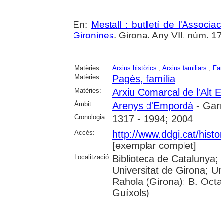
En:
Mestall : butlletí de l'Associ
Gironines
. Girona. Any VII, núm. 17
Matèries:
Arxius històrics
;
Arxius familiars
;
Fa
Matèries:
Pagès, família
Matèries:
Arxiu Comarcal de l'Alt
Àmbit:
Arenys d'Empordà
- Gar
Cronologia:
1317 - 1994; 2004
Accés:
http://www.ddgi.cat/histo
[exemplar complet]
Localització:
Biblioteca de Catalunya;
Universitat de Girona; U
Rahola (Girona); B. Octav
Guíxols)