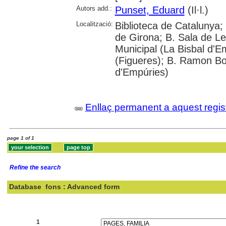
Autors add.:
Punset, Eduard
(Il·l.)
Localització:
Biblioteca de Catalunya; 
de Girona; B. Sala de Le
Municipal (La Bisbal d'
(Figueres); B. Ramon Bo
d'Empúries)
Enllaç permanent a aquest regis
page 1 of 1
Refine the search
Database
fons : Advanced form
Search:
1