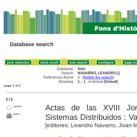
Database search
Database:
fons
Search:
NAVARRO, LEANDRO []
References found:
1
[
Refine the search
]
Showing:
1 .. 1
in format [
Default
]
page 1 of 1
1 / 1
Actas de las XVIII Jo
select
print
Sistemas Distribuidos : Va
[editores: Leandro Navarro, Joan