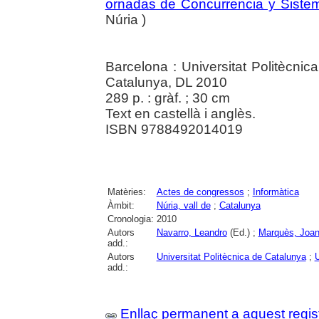
ornadas de Concurrencia y Sistem
Núria )
Barcelona : Universitat Politècnic
Catalunya, DL 2010
289 p. : gràf. ; 30 cm
Text en castellà i anglès.
ISBN 9788492014019
Matèries:
Actes de congressos
;
Informàtica
Àmbit:
Núria, vall de
;
Catalunya
Cronologia:
2010
Autors
Navarro, Leandro
(Ed.) ;
Marquès, Joa
add.:
Autors
Universitat Politècnica de Catalunya
;
U
add.:
Enllaç permanent a aquest regis