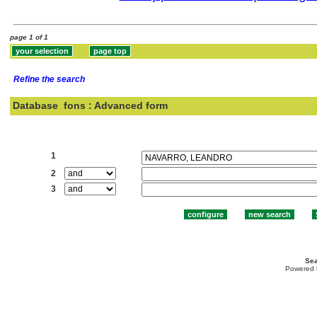
page 1 of 1
Refine the search
Database
fons : Advanced form
Search:
1
2
3
Sea
Powered