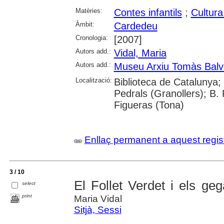
Matèries:
Contes infantils
;
Cultura
Àmbit:
Cardedeu
Cronologia:
[2007]
Autors add.:
Vidal, Maria
Autors add.:
Museu Arxiu Tomàs Balv
Localització:
Biblioteca de Catalunya;
Pedrals (Granollers); B
Figueras (Tona)
Enllaç permanent a aquest regis
3 / 10
El Follet Verdet i els g
select
print
Maria Vidal
Sitjà, Sessi