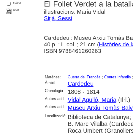
El Follet Verdet a la bata
select
print
illustracions: Maria Vidal
Sitjà, Sessi
Cardedeu : Museu Arxiu Tomàs Ba
40 p. : il. col. ; 21 cm (
Històries de l
ISBN 9788461260263
Matèries:
Guerra del Francès
;
Contes infantils
Àmbit:
Cardedeu
Cronologia:
1808 - 1814
Autors add.:
Vidal Agulló, Maria
(Il·l.)
Autors add.:
Museu Arxiu Tomàs Balv
Localització:
Biblioteca de Catalunya;
B. Marc Vilalba (Cardede
Roca Umbert (Granoller