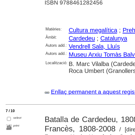
ISBN 9788461282456
Matèries:
Cultura megalítica
;
Preh
Àmbit:
Cardedeu
;
Catalunya
Autors add.:
Vendrell Sala, Lluís
Autors add.:
Museu Arxiu Tomàs Balv
Localització:
B. Marc Vilalba (Cardede
Roca Umbert (Granoller
Enllaç permanent a aquest regis
7 / 10
Batalla de Cardedeu, 180
select
print
Francès, 1808-2008
/ [dire