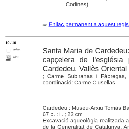
Codines)
Enllaç permanent a aquest regis
10 / 10
Santa Maria de Cardedeu:
select
print
capçelera de l'església
Cardedeu, Vallès Oriental
; Carme Subiranas i Fàbregas, 
coordinació: Carme Clusellas
Cardedeu : Museu-Arxiu Tomàs Bal
67 p. : il. ; 22 cm
Excavació aqueològia realitzada a
de la Generalitat de Catalunya. A