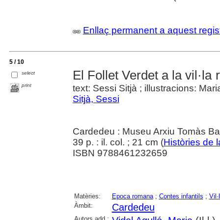
Enllaç permanent a aquest regis
5 / 10
El Follet Verdet a la vil·l
select
print
text: Sessi Sitjà ; illustracions: Mari
Sitjà, Sessi
Cardedeu : Museu Arxiu Tomàs Ba
39 p. : il. col. ; 21 cm (
Històries de l
ISBN 9788461232659
Matèries:
Epoca romana
;
Contes infantils
;
Vil
Àmbit:
Cardedeu
Autors add.: