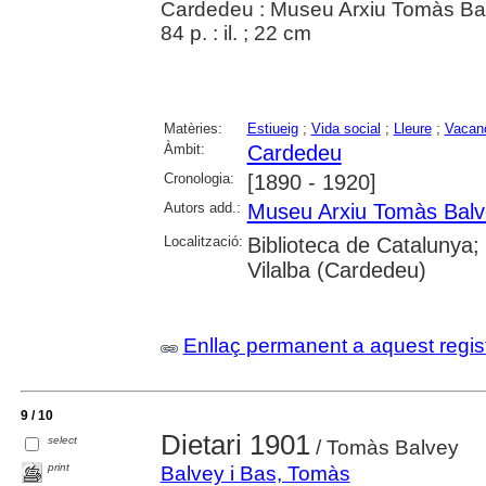
Cardedeu : Museu Arxiu Tomàs Ba
84 p. : il. ; 22 cm
Matèries:
Estiueig
;
Vida social
;
Lleure
;
Vacan
Àmbit:
Cardedeu
Cronologia:
[1890 - 1920]
Autors add.:
Museu Arxiu Tomàs Balv
Localització:
Biblioteca de Catalunya; U
Vilalba (Cardedeu)
Enllaç permanent a aquest regis
9 / 10
Dietari 1901
select
/ Tomàs Balvey
print
Balvey i Bas, Tomàs