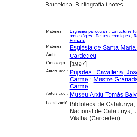
Barcelona. Bibliografia i notes.
Matèries:
Esglésies parroquials
;
Estructures fu
arqueològics
;
Restes ceràmiques
;
R
Romànic
Matèries:
Església de Santa Mari
Àmbit:
Cardedeu
Cronologia:
[1997]
Autors add.:
Pujades i Cavalleria, Jo
Carme
;
Mestre Granada
Carme
Autors add.:
Museu Arxiu Tomàs Balv
Localització:
Biblioteca de Catalunya;
Nacional de Catalunya; U
Vilalba (Cardedeu)