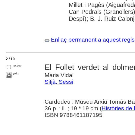
Millet i Pagès (Aiguafred
Can Pedrals (Granollers)
Despí); B. J. Ruiz Calon
Enllaç permanent a aquest regis
2 / 10
El Follet verdet al dolm
select
print
Maria Vidal
Sitjà, Sessi
Cardedeu : Museu Arxiu Tomàs Ba
36 p. : il. ; 19 * 19 cm (
Històries de l
ISBN 9788461187195