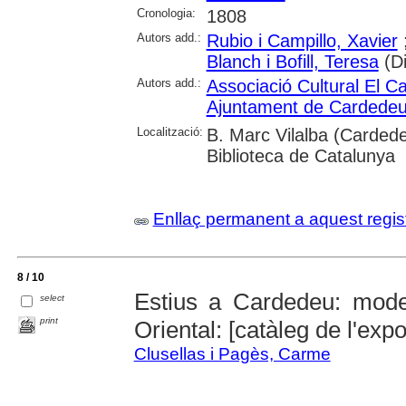
Cronologia:
1808
Autors add.:
Rubio i Campillo, Xavier
Blanch i Bofill, Teresa
(Di
Autors add.:
Associació Cultural El C
Ajuntament de Cardede
Localització:
B. Marc Vilalba (Cardede
Biblioteca de Catalunya
Enllaç permanent a aquest regis
8 / 10
Estius a Cardedeu: moder
select
print
Oriental: [catàleg de l'expo
Clusellas i Pagès, Carme