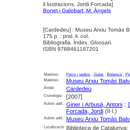
il·lustracions, Jordi Forcada]
Bonet i Galobart, M. Àngels
[Cardedeu] : Museu Arxiu Tomàs B
175 p. : pral. il. col.
Bibliografia. Índex. Glossari.
ISBN 9788461187201
Matèries:
Parcs i jardins
;
Guies
;
Botànica
;
Pl
Matèries:
Museu Arxiu Tomàs Balv
Àmbit:
Cardedeu
Cronologia:
[2007]
Autors add.:
Giner i Arbusá, Antoni
;
Forcada, Jordi
(Il·l.)
Autors add.:
Museu Arxiu Tomàs Balv
Localització:
Biblioteca de Catalunya; 