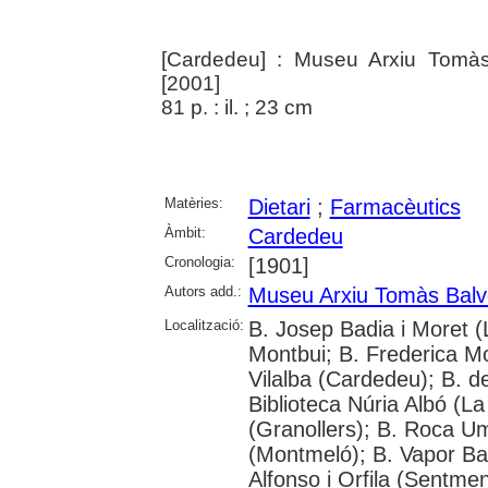
[Cardedeu] : Museu Arxiu Tomàs
[2001]
81 p. : il. ; 23 cm
Matèries:
Dietari
;
Farmacèutics
Àmbit:
Cardedeu
Cronologia:
[1901]
Autors add.:
Museu Arxiu Tomàs Balv
Localització:
B. Josep Badia i Moret (L
Montbui; B. Frederica M
Vilalba (Cardedeu); B. d
Biblioteca Núria Albó (L
(Granollers); B. Roca Um
(Montmeló); B. Vapor Bad
Alfonso i Orfila (Sentmen