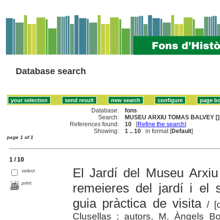
Database search
Database:
fons
Search:
MUSEU ARXIU TOMAS BALVEY []
References found:
10
[
Refine the search
]
Showing:
1 .. 10
in format [
Default
]
page 1 of 1
1 / 10
El Jardí del Museu Arxiu
select
print
remeieres del jardí i el 
guia pràctica de visita
/ [c
Clusellas ; autors, M. Àngels B