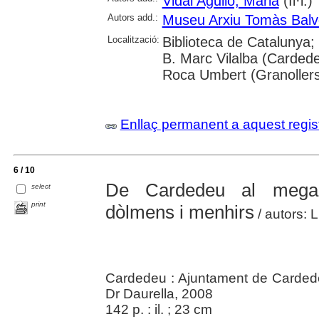
Vidal Agulló, Maria
(Il·l.)
Autors add.:
Museu Arxiu Tomàs Balv
Localització:
Biblioteca de Catalunya;
B. Marc Vilalba (Cardede
Roca Umbert (Granoller
Enllaç permanent a aquest regis
6 / 10
De Cardedeu al megalit
select
print
dòlmens i menhirs
/ autors: Ll
Cardedeu : Ajuntament de Carded
Dr Daurella, 2008
142 p. : il. ; 23 cm