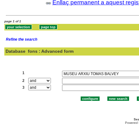
Enllaç permanent a aquest regis
page 1 of 1
Refine the search
Database
fons : Advanced form
Search:
1
2
3
Sea
Powered