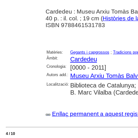
Cardedeu : Museu Arxiu Tomàs Ba
40 p. : il. col. ; 19 cm (
Històries de l
ISBN 9788461531783
Matèries:
Gegants i capgrossos
;
Tradicions po
Àmbit:
Cardedeu
Cronologia:
[0000 - 2011]
Autors add.:
Museu Arxiu Tomàs Balv
Localització:
Biblioteca de Catalunya;
B. Marc Vilalba (Cardede
Enllaç permanent a aquest regis
4 / 10