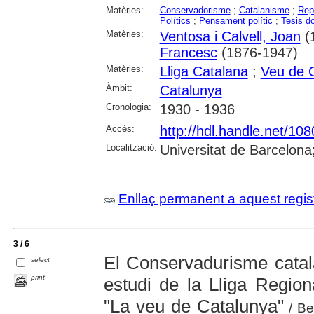
Matèries:
Conservadorisme
;
Catalanisme
;
Rep
Polítics
;
Pensament polític
;
Tesis do
Matèries:
Ventosa i Calvell, Joan
(
Francesc
(1876-1947)
Matèries:
Lliga Catalana
;
Veu de C
Àmbit:
Catalunya
Cronologia:
1930 - 1936
Accés:
http://hdl.handle.net/10
Localització:
Universitat de Barcelona
Enllaç permanent a aquest regis
3 / 6
El Conservadurisme catal
select
print
estudi de la Lliga Region
"La veu de Catalunya"
/ Ber