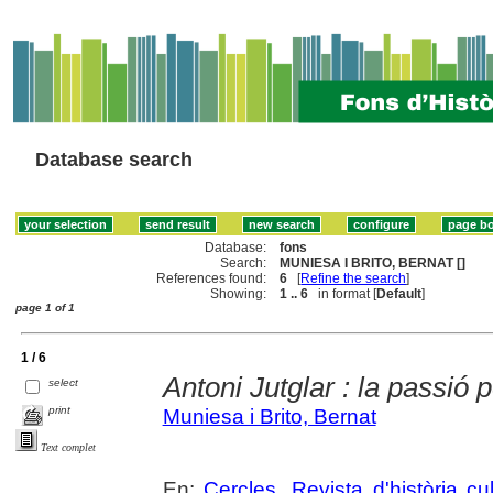
Database search
Database:
fons
Search:
MUNIESA I BRITO, BERNAT []
References found:
6
[
Refine the search
]
Showing:
1 .. 6
in format [
Default
]
page 1 of 1
1 / 6
Antoni Jutglar : la passió p
select
print
Muniesa i Brito, Bernat
Text complet
En:
Cercles. Revista d'història cul