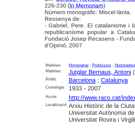
226-230 (
In Memoriam
)
Número monogràfic: Miscel·lània.
Ressenya de:
- Gabriel, Pere. El catalanisme i la
republicanisme popular a Catal
Fundació Josep Recasens - Funda
d'Opinió, 2007
Matèries:
Homenatge
;
Professors
;
Historiador
Matèries:
Jutglar Bernaus, Antoni
(
Àmbit:
Barcelona
;
Catalunya
Cronologia:
1933 - 2007
Accés:
http://www.raco.cat/inde
Localització:
Arxiu Històric de la Ciut
Universitat Autònoma de 
Universitat Rovira i Virgili