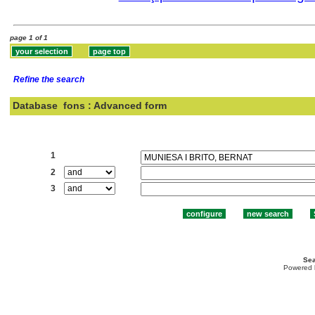
page 1 of 1
Refine the search
Database
fons : Advanced form
Search:
1
2
3
Sea
Powered