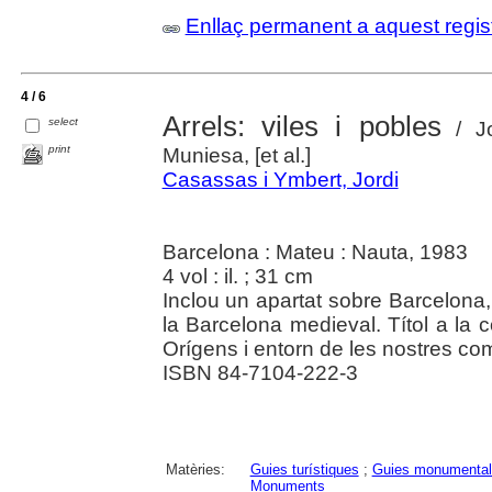
Enllaç permanent a aquest regis
4 / 6
Arrels: viles i pobles
select
/ Jo
print
Muniesa, [et al.]
Casassas i Ymbert, Jordi
Barcelona : Mateu : Nauta, 1983
4 vol : il. ; 31 cm
Inclou un apartat sobre Barcelona
la Barcelona medieval. Títol a la c
Orígens i entorn de les nostres co
ISBN 84-7104-222-3
Matèries:
Guies turístiques
;
Guies monumental
Monuments