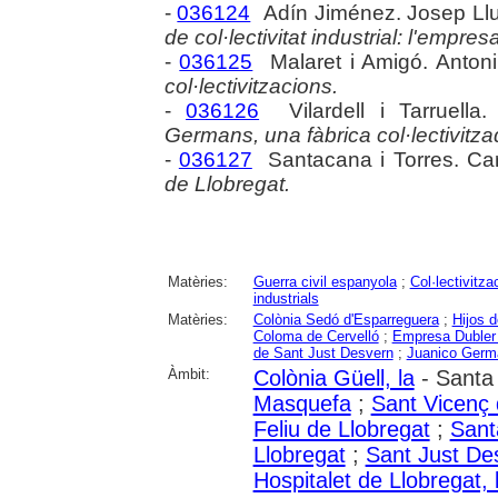
-
036124
Adín Jiménez. Josep Llu
de col·lectivitat industrial: l'empres
-
036125
Malaret i Amigó. Anton
col·lectivitzacions.
-
036126
Vilardell i Tarruella
Germans, una fàbrica col·lectivitz
-
036127
Santacana i Torres. Ca
de Llobregat.
Matèries:
Guerra civil espanyola
;
Col·lectivitza
industrials
Matèries:
Colònia Sedó d'Esparreguera
;
Hijos d
Coloma de Cervelló
;
Empresa Dubler 
de Sant Just Desvern
;
Juanico Germ
Àmbit:
Colònia Güell, la
- Santa
Masquefa
;
Sant Vicenç 
Feliu de Llobregat
;
Sant
Llobregat
;
Sant Just De
Hospitalet de Llobregat, l