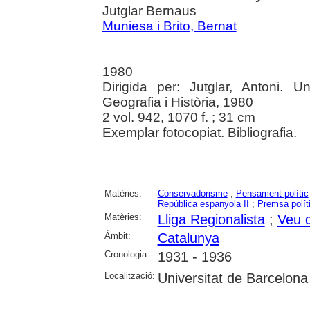
Jutglar Bernaus
Muniesa i Brito, Bernat
1980
Dirigida per: Jutglar, Antoni. U
Geografia i Història, 1980
2 vol. 942, 1070 f. ; 31 cm
Exemplar fotocopiat. Bibliografia.
Matèries:
Conservadorisme
;
Pensament polític
República espanyola II
;
Premsa polít
Matèries:
Lliga Regionalista
;
Veu 
Àmbit:
Catalunya
Cronologia:
1931 - 1936
Localització:
Universitat de Barcelona