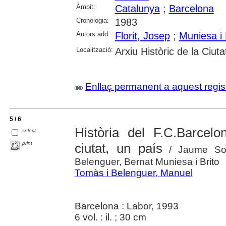
Àmbit:
Catalunya
;
Barcelona
Cronologia:
1983
Autors add.:
Florit, Josep
;
Muniesa i 
Localització:
Arxiu Històric de la Ciut
Enllaç permanent a aquest regis
5 / 6
Història del F.C.Barcel
select
print
ciutat, un país
/ Jaume Sob
Belenguer, Bernat Muniesa i Brito
Tomàs i Belenguer, Manuel
Barcelona : Labor, 1993
6 vol. : il. ; 30 cm