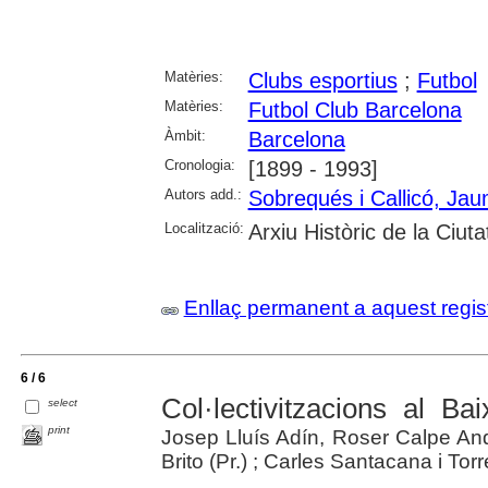
Matèries:
Clubs esportius
;
Futbol
Matèries:
Futbol Club Barcelona
Àmbit:
Barcelona
Cronologia:
[1899 - 1993]
Autors add.:
Sobrequés i Callicó, Ja
Localització:
Arxiu Històric de la Ciut
Enllaç permanent a aquest regis
6 / 6
Col·lectivitzacions al Ba
select
print
Josep Lluís Adín, Roser Calpe An
Brito (Pr.) ; Carles Santacana i Torres 