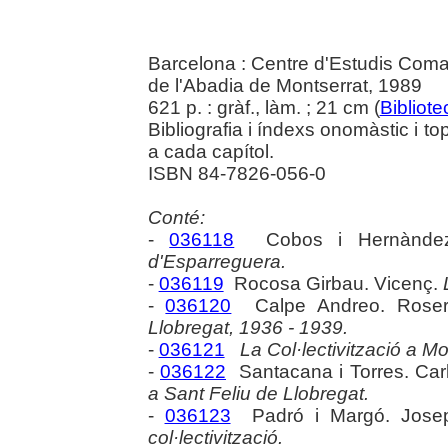
Barcelona : Centre d'Estudis Comar
de l'Abadia de Montserrat, 1989
621 p. : gràf., làm. ; 21 cm (
Bibliote
Bibliografia i índexs onomàstic i 
a cada capítol.
ISBN 84-7826-056-0
Conté:
-
036118
Cobos i Hernàndez
d'Esparreguera.
-
036119
Rocosa Girbau. Vicenç.
-
036120
Calpe Andreo. Rose
Llobregat, 1936 - 1939.
-
036121
La Col·lectivització a Mo
-
036122
Santacana i Torres. Car
a Sant Feliu de Llobregat.
-
036123
Padró i Margó. Jose
col·lectivització.