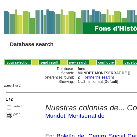
Database search
Database:
fons
Search:
MUNDET, MONTSERRAT DE []
References found:
2
[
Refine the search
]
Showing:
1 .. 2
in format [
Default
]
page 1 of 1
1 / 2
Nuestras colonias de... C
select
print
Mundet, Montserrat de
En:
Boletín del Centro Social Cat