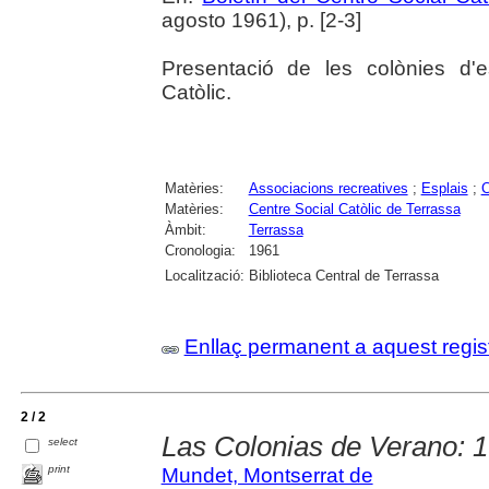
agosto 1961), p. [2-3]
Presentació de les colònies d'e
Catòlic.
Matèries:
Associacions recreatives
;
Esplais
;
C
Matèries:
Centre Social Catòlic de Terrassa
Àmbit:
Terrassa
Cronologia:
1961
Localització:
Biblioteca Central de Terrassa
Enllaç permanent a aquest regis
2 / 2
Las Colonias de Verano: 
select
print
Mundet, Montserrat de