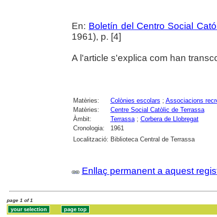
En:
Boletín del Centro Social Cató
1961), p. [4]
A l'article s'explica com han transc
Matèries:
Colònies escolars
;
Associacions recr
Matèries:
Centre Social Catòlic de Terrassa
Àmbit:
Terrassa
;
Corbera de Llobregat
Cronologia:
1961
Localització:
Biblioteca Central de Terrassa
Enllaç permanent a aquest regis
page 1 of 1