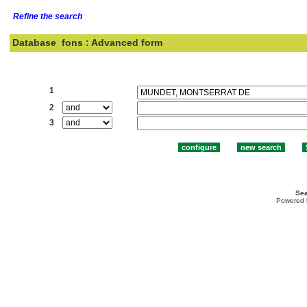
Refine the search
Database
fons : Advanced form
Search:
1
2
3
Sea
Powered