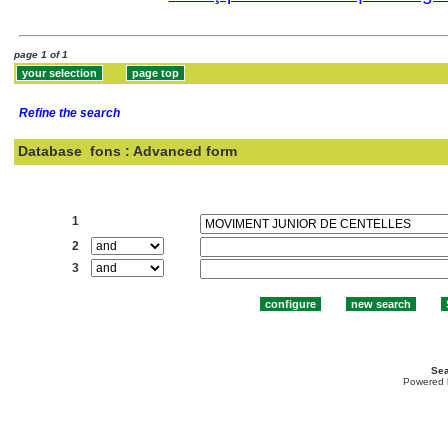
page 1 of 1
Refine the search
Database
fons : Advanced form
Search:
1
2
3
Sea
Powered