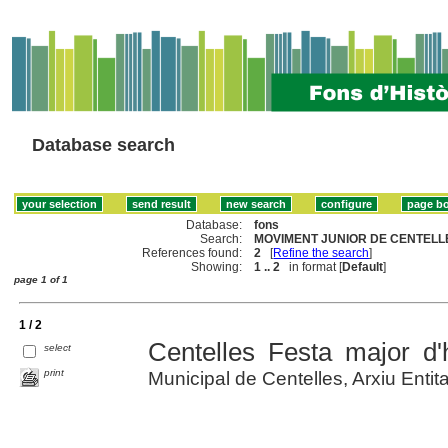
Database search
Database:
fons
Search:
MOVIMENT JUNIOR DE CENTELLE
References found:
2
[
Refine the search
]
Showing:
1 .. 2
in format [
Default
]
page 1 of 1
1 / 2
Centelles Festa major d'
select
print
Municipal de Centelles, Arxiu Entit