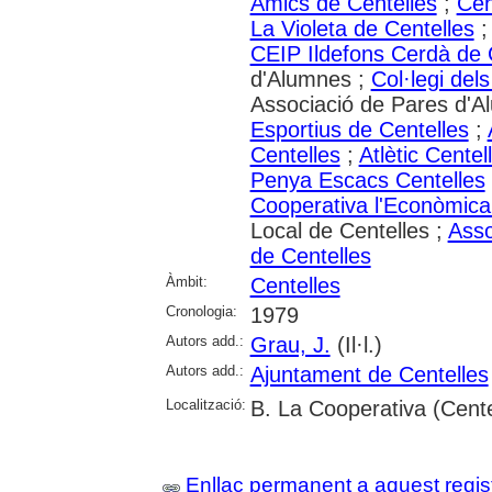
Amics de Centelles
;
Cen
La Violeta de Centelles
CEIP Ildefons Cerdà de 
d'Alumnes ;
Col·legi del
Associació de Pares d'A
Esportius de Centelles
;
Centelles
;
Atlètic Centel
Penya Escacs Centelles
Cooperativa l'Econòmica
Local de Centelles ;
Asso
de Centelles
Àmbit:
Centelles
Cronologia:
1979
Autors add.:
Grau, J.
(Il·l.)
Autors add.:
Ajuntament de Centelles
Localització:
B. La Cooperativa (Cente
Enllaç permanent a aquest regis