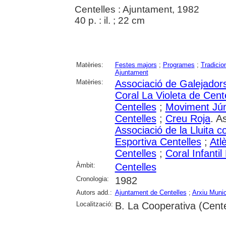
Centelles : Ajuntament, 1982
40 p. : il. ; 22 cm
Matèries:
Festes majors
;
Programes
;
Tradicio
Ajuntament
Matèries:
Associació de Galejador
Coral La Violeta de Cent
Centelles
;
Moviment Jún
Centelles
;
Creu Roja
. A
Associació de la Lluita c
Esportiva Centelles
;
Atl
Centelles
;
Coral Infantil
Àmbit:
Centelles
Cronologia:
1982
Autors add.:
Ajuntament de Centelles
;
Arxiu Munic
Localització:
B. La Cooperativa (Cente