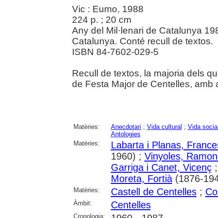
Vic : Eumo, 1988
224 p. ; 20 cm
Any del Mil·lenari de Catalunya 19
Catalunya. Conté recull de textos.
ISBN 84-7602-029-5
Recull de textos, la majoria dels 
de Festa Major de Centelles, amb a
Matèries:
Anecdotari
;
Vida cultural
;
Vida socia
Antologies
Matèries:
Labarta i Planas, France
1960) ;
Vinyoles, Ramon
Garriga i Canet, Vicenç
Moreta, Fortià
(1876-194
Matèries:
Castell de Centelles
;
Co
Àmbit:
Centelles
Cronologia:
1960 - 1987