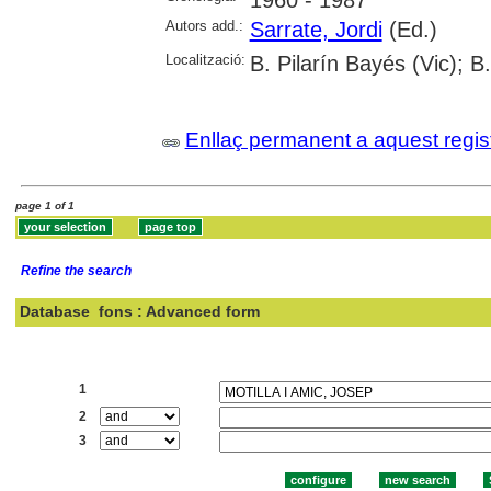
Autors add.:
Sarrate, Jordi
(Ed.)
Localització:
B. Pilarín Bayés (Vic); B
Enllaç permanent a aquest regis
page 1 of 1
Refine the search
Database
fons : Advanced form
Search:
1
2
3