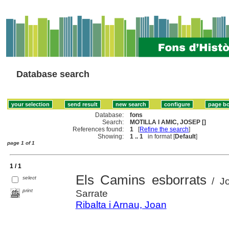
Database search
Database:
fons
Search:
MOTILLA I AMIC, JOSEP []
References found:
1
[
Refine the search
]
Showing:
1 .. 1
in format [
Default
]
page 1 of 1
1 / 1
Els Camins esborrats
select
/ Jo
print
Sarrate
Ribalta i Arnau, Joan