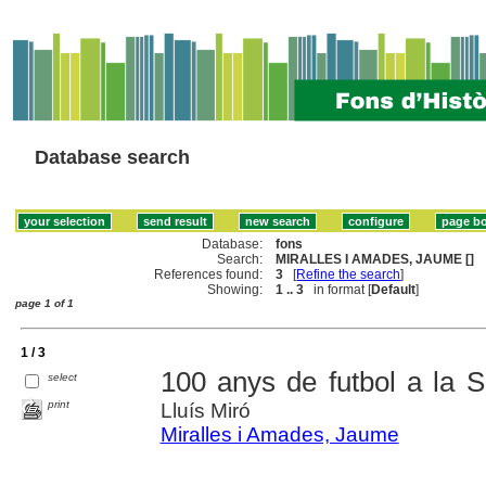
Database search
Database:
fons
Search:
MIRALLES I AMADES, JAUME []
References found:
3
[
Refine the search
]
Showing:
1 .. 3
in format [
Default
]
page 1 of 1
1 / 3
100 anys de futbol a la 
select
print
Lluís Miró
Miralles i Amades, Jaume