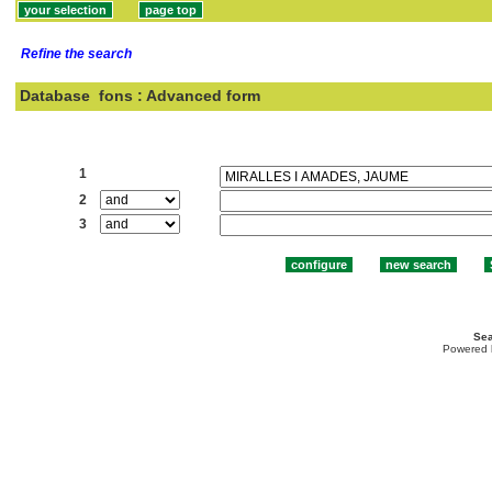
Refine the search
Database
fons : Advanced form
Search:
1
2
3
Sea
Powered