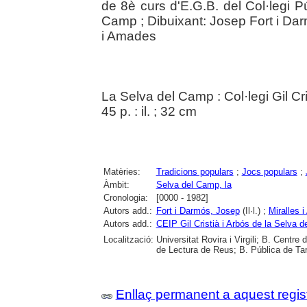
de 8è curs d'E.G.B. del Col·legi Pú
Camp ; Dibuixant: Josep Fort i Dar
i Amades
La Selva del Camp : Col·legi Gil Cri
45 p. : il. ; 32 cm
Matèries:
Tradicions populars
;
Jocs populars
;
Àmbit:
Selva del Camp, la
Cronologia:
[0000 - 1982]
Autors add.:
Fort i Darmós, Josep
(Il·l.) ;
Miralles 
Autors add.:
CEIP Gil Cristià i Arbós de la Selva 
Localització:
Universitat Rovira i Virgili; B. Centr
de Lectura de Reus; B. Pública de Ta
Enllaç permanent a aquest regis