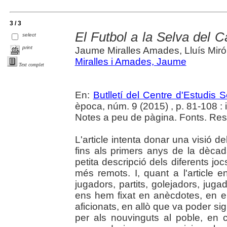
3 / 3
El Futbol a la Selva del C
select
print
Jaume Miralles Amades, Lluís Miró
Miralles i Amades, Jaume
Text complet
En:
Butlletí del Centre d'Estudis 
època, núm. 9 (2015) , p. 81-108 : il
Notes a peu de pàgina. Fonts. Res
L'article intenta donar una visió de
fins als primers anys de la dèc
petita descripció dels diferents jo
més remots. I, quant a l'articl
jugadors, partits, golejadors, jug
ens hem fixat en anècdotes, en el
aficionats, en allò que va poder sign
per als nouvinguts al poble, en 