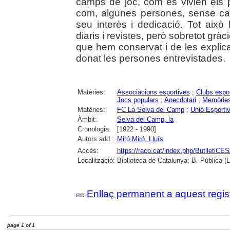
camps de joc, com es vivien els pa
com, algunes persones, sense cap
seu interès i dedicació. Tot aix
diaris i revistes, però sobretot gràc
que hem conservat i de les explic
donat les persones entrevistades.
Matèries:
Associacions esportives
;
Clubs espor
Jocs populars
;
Anecdotari
;
Memòrie
Matèries:
FC La Selva del Camp
;
Unió Esporti
Àmbit:
Selva del Camp, la
Cronologia:
[1922 - 1990]
Autors add.:
Miró Miró, Lluís
Accés:
https://raco.cat/index.php/ButlletiCE
Localització:
Biblioteca de Catalunya; B. Pública (
Enllaç permanent a aquest regis
page 1 of 1