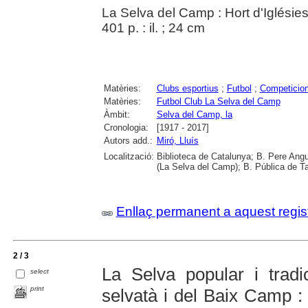
La Selva del Camp : Hort d'Iglésie
401 p. : il. ; 24 cm
Matèries:
Clubs esportius
;
Futbol
;
Competicion
Matèries:
Futbol Club La Selva del Camp
Àmbit:
Selva del Camp, la
Cronologia:
[1917 - 2017]
Autors add.:
Miró, Lluís
Localització:
Biblioteca de Catalunya; B. Pere Angu
(La Selva del Camp); B. Pública de T
Enllaç permanent a aquest regis
2 / 3
La Selva popular i tradic
select
print
selvatà i del Baix Camp :