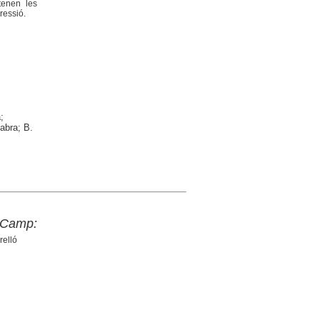
tenen les
ressió.
;
Fabra; B.
x Camp:
relló