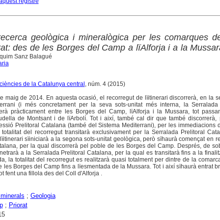
aquest registre
ecerca geològica i mineralògica per les comarques de
at: des de les Borges del Camp a lïAlforja i a la Mussa
aquim Sanz Balagué
aria
 ciències de la Catalunya central
, núm. 4 (2015)
4 de maig de 2014. En aquesta ocasió, el recorregut de lïitinerari discorrerà, en la 
errani (i més concretament per la seva sots-unitat més interna, la Serralada P
rrerà pràcticament entre les Borges del Camp, lïAlforja i la Mussara, tot passa
ella de Montsant i de lïArbolí. Tot i així, també cal dir que també discorrerà,
ressió Prelitoral Catalana (també del Sistema Mediterrani), per les immediacions
 totalitat del recorregut transitarà exclusivament per la Serralada Prelitoral Cata
lïitinerari sïiniciarà a la segona sots-unitat geològica, però sïhaurà començat en rea
atalana, per la qual discorrerà pel poble de les Borges del Camp. Després, de s
trarà a la Serralada Prelitoral Catalana, per la qual es transitarà fins a la finalit
, la totalitat del recorregut es realitzarà quasi totalment per dintre de la comarc
e les Borges del Camp fins a lïesmentada de la Mussara. Tot i així sïhaurà entrat 
t fent una fillola des del Coll d'Alforja .
minerals
;
Geologia
p
;
Priorat
15