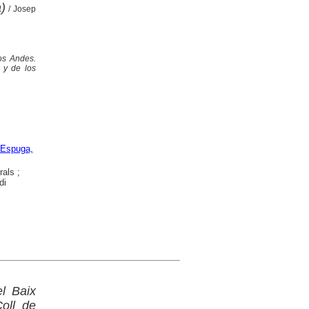
a)
/ Josep
os Andes.
 y de los
 Espuga,
als ;
di
l Baix
Coll de