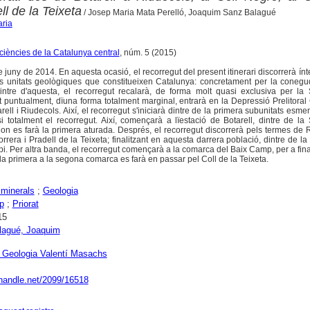
ll de la Teixeta
/ Josep Maria Mata Perelló, Joaquim Sanz Balagué
aria
 ciències de la Catalunya central
, núm. 5 (2015)
 de juny de 2014. En aquesta ocasió, el recorregut del present itinerari discorrerà ín
es unitats geològiques que constitueixen Catalunya: concretament per la coneg
intre d'aquesta, el recorregut recalarà, de forma molt quasi exclusiva per la 
lt puntualment, dïuna forma totalment marginal, entrarà en la Depressió Prelitoral
ell i Riudecols. Així, el recorregut s'iniciarà dintre de la primera subunitats esme
i totalment el recorregut. Així, començarà a lïestació de Botarell, dintre de la
r on es farà la primera aturada. Després, el recorregut discorrerà pels termes de 
orrera i Pradell de la Teixeta; finalitzant en aquesta darrera població, dintre de la
. Per altra banda, el recorregut començarà a la comarca del Baix Camp, per a final
de la primera a la segona comarca es farà en passar pel Coll de la Teixeta.
minerals
;
Geologia
p
;
Priorat
15
lagué, Joaquim
Geologia Valentí Masachs
.handle.net/2099/16518