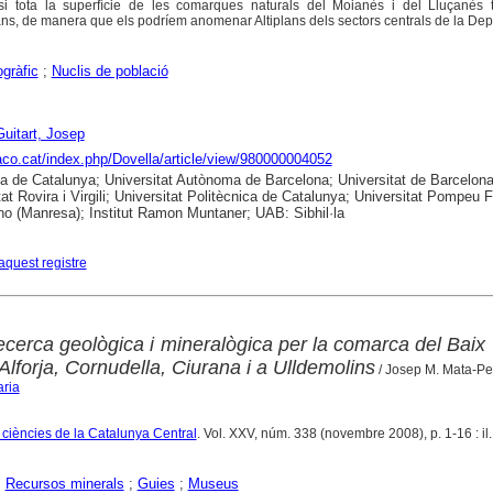
asi tota la superfície de les comarques naturals del Moianès i del Lluçanès 
plans, de manera que els podríem anomenar Altiplans dels sectors centrals de la Dep
gràfic
;
Nuclis de població
Guitart, Josep
raco.cat/index.php/Dovella/article/view/980000004052
ca de Catalunya; Universitat Autònoma de Barcelona; Universitat de Barcelona
tat Rovira i Virgili; Universitat Politècnica de Catalunya; Universitat Pompeu 
no (Manresa); Institut Ramon Muntaner; UAB: Sibhil·la
aquest registre
ecerca geològica i mineralògica per la comarca del Bai
Alforja, Cornudella, Ciurana i a Ulldemolins
/ Josep M. Mata-Pe
aria
e ciències de la Catalunya Central
. Vol. XXV, núm. 338 (novembre 2008), p. 1-16 : il.
;
Recursos minerals
;
Guies
;
Museus