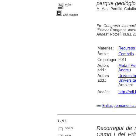
parque geológico
print
M. Mata Perelló, Catalin
Text complet
En:
Congreso Internaci
"Primer Congreso Inter
Andes"
. Potosí : [s.n.],
Matèries:
Recursos 
Àmbit:
Cambrils
-
Cronologia:
2011
Autors
Mata i Pe
add.:
Andreu
Autors
Universita
add.:
Universita
Ambient
Accés:
http://hdl
Enllaç permanent a 
7 / 93
Recorregut de r
select
Camp i del Prio
print