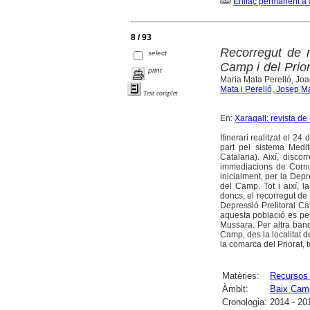
Enllaç permanent a 
8 / 93
Recorregut de r
select
Camp i del Prior
print
Maria Mata Perelló, Jo
Mata i Perelló, Josep M
Text complet
En:
Xaragall: revista de
Itinerari realitzat el 2
part pel sistema Medit
Catalana). Així, disco
immediacions de Cornud
inicialment, per la Dep
del Camp. Tot i així, la
doncs, el recorregut de 
Depressió Prelitoral C
aquesta població es pene
Mussara. Per altra banda
Camp, des la localitat d
la comarca del Priorat, to
Matèries:
Recursos 
Àmbit:
Baix Cam
Cronologia:
2014 - 20