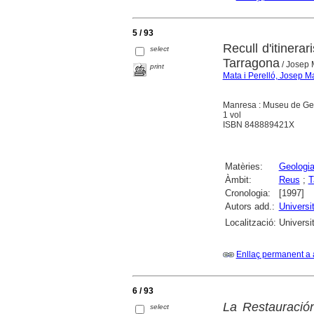
5 / 93
Recull d'itinera
select
Tarragona
/ Josep 
print
Mata i Perelló, Josep M
Manresa : Museu de Ge
1 vol
ISBN 848889421X
Matèries:
Geologi
Àmbit:
Reus
;
T
Cronologia:
[1997]
Autors add.:
Universi
Localització:
Universi
Enllaç permanent a 
6 / 93
La Restauración
select