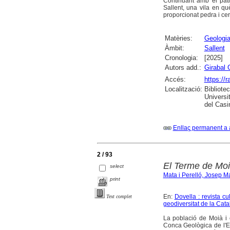
Continuant amb el patr
Sallent, una vila en qu
proporcionat pedra i cerà
Matèries:
Geologi
Àmbit:
Sallent
Cronologia:
[2025]
Autors add.:
Girabal 
Accés:
https://
Localització:
Bibliote
Universi
del Casi
Enllaç permanent a 
2 / 93
El Terme de Mo
select
Mata i Perelló, Josep M
print
En:
Dovella : revista cu
Text complet
geodiversitat de la Cat
La població de Moià i 
Conca Geològica de l'E