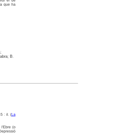
vui el de
 ja que ha
;
Fabra; B.
: il. (
La
l'Ebre (o
 Depressió