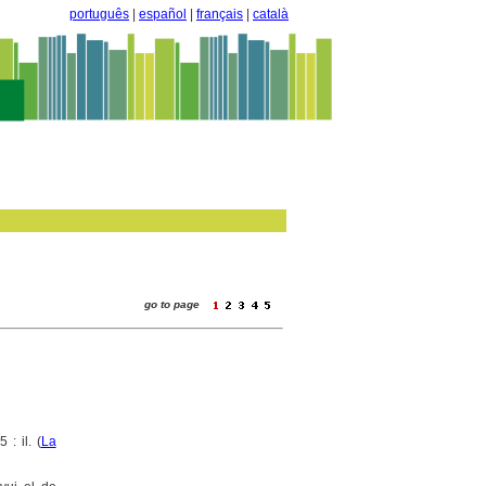
português
|
español
|
français
|
català
go to page
: il. (
La