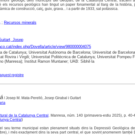
imoni geològic dels municipis del Geoparc de la Catalunya Central, tractem a
è els recursos geològics han tingut un paper fonamental al llarg de la història,
mica de construcció, calç, guix, grava... i a partir de 1933, sal potàssica.
a
;
Recursos minerals
Guitart, Josep
raco.cat/index.php/Dovella/article/view/980000004075
ca de Catalunya; Universitat Autònoma de Barcelona; Universitat de Barcelona
tat Rovira i Virgili; Universitat Politècnica de Catalunya; Universitat Pompeu 
no (Manresa); Institut Ramon Muntaner; UAB: Sibhil·la
aquest registre
iá
/ Josep M. Mata-Perelló, Josep Girabal i Guitart
aria
ltural de la Catalunya Central
. Manresa, núm. 140 (primavera-estiu 2025), p. 40-45 
alunya Central
)
el seu terme municipal estan plenament situats dins la Depressió Geològica de 
bre), i més exactament dins la seva part central, el que sovint anomenem també