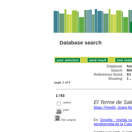
Database search
Database:
fo
Search:
MA
References found:
93
Showing:
1 .
page 1 of 5
1 / 93
El Terme de Sal
select
Mata i Perelló, Josep M
print
En:
Dovella : revista c
Text complet
geodiversitat de la Cat