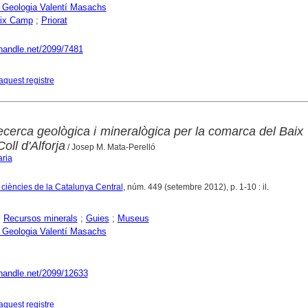
Geologia Valentí Masachs
ix Camp
;
Priorat
.handle.net/2099/7481
aquest registre
ecerca geològica i mineralògica per la comarca del Bai
oll d'Alforja
/ Josep M. Mata-Perelló
aria
e ciències de la Catalunya Central
, núm. 449 (setembre 2012), p. 1-10 : il.
;
Recursos minerals
;
Guies
;
Museus
Geologia Valentí Masachs
.handle.net/2099/12633
aquest registre