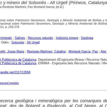
 y minero del Solsonès - Alt Urgell (Pirineos, Cataluny
a Restrepo Martínez, Pau Montané Garcia, [et al.]
onal sobre Patrimonio Geominero, Geología y Minería Ambiental de Bolívia y l
nacional sobre Patrimonio Geominero, Geología y Minería Ambiental de Bolívia
 2011. p. 259-270
minerals
;
Salines
;
Recursos naturals
;
Indústria minera
;
Geologia
 Odèn ;
Solsonès
;
Alt Urgell
relló, Josep Maria
;
Restrepo Martínez, Catalina
;
Montané Garcia, Pau
;
Alet
t Politècnica de Catalunya
. Departament d'Enginyeria Minera i Recursos Natur
t Politècnica de Catalunya
. ERNMA - Enginyeria dels Recursos Naturals i Me
.handle.net/2117/13558
aquest registre
ecerca geològica i mineralògica per les comarques de
rat: des de Botarell a Riudecols, al Coll Negre, al 