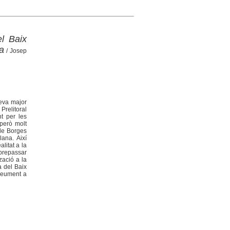
l Baix
ra
/ Josep
seva major
relitoral
nt per les
 però molt
 de Borges
lana. Així
litat a la
obrepassar
zació a la
a del Baix
breument a