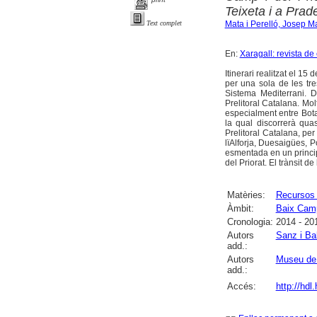
Teixeta i a Prade
Mata i Perelló, Josep M
Text complet
En:
Xaragall: revista de
Itinerari realitzat el 15
per una sola de les tr
Sistema Mediterrani. D
Prelitoral Catalana. Mo
especialment entre Botar
la qual discorrerà quas
Prelitoral Catalana, pe
lïAlforja, Duesaigües, P
esmentada en un principi
del Priorat. El trànsit 
Matèries:
Recursos 
Àmbit:
Baix Cam
Cronologia:
2014 - 20
Autors
Sanz i Ba
add.:
Autors
Museu de 
add.:
Accés:
http://hdl