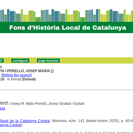
ns
TA I PERELLO, JOSEP MARIA []
[
Refine the search
]
. 20
in format [
Default
]
lent
/ Josep M. Mata-Perelló, Josep Girabal i Guitart
aria
ultural de la Catalunya Central
. Manresa, núm. 141 (tardor-hivern 2025), p. 40-45 
alunya Central
)