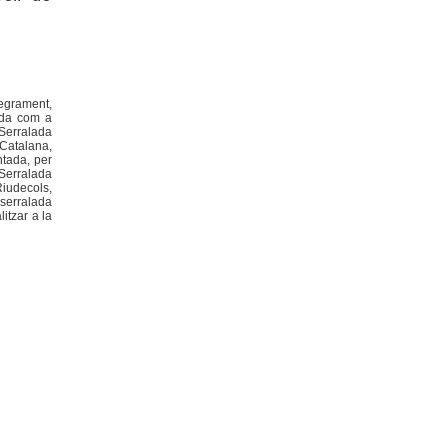
tegrament,
uda com a
Serralada
 Catalana,
ntada, per
 Serralada
Riudecols,
 serralada
itzar a la