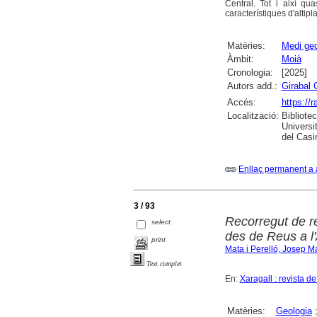
Central. Tot i així qu
característiques d'alti
Matèries:
Medi geo
Àmbit:
Moià
Cronologia:
[2025]
Autors add.:
Girabal 
Accés:
https://
Localització:
Bibliote
Universi
del Casi
Enllaç permanent a 
3 / 93
Recorregut de r
select
des de Reus a l'
print
Mata i Perelló, Josep M
Text complet
En:
Xaragall : revista d
Matèries:
Geologia