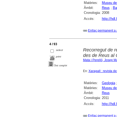
Matèries:
Museu de 
Àmbit:
Reus
;
Ba
Cronologia:
2008
Accés:
http://hdl
Enllaç permanent a 
4 / 93
Recorregut de r
select
des de Reus al C
print
Mata i Perelló, Josep M
Text complet
En:
Xaragall : revista d
Matèries:
Geologia
Matèries:
Museu de 
Àmbit:
Reus
Cronologia:
2011
Accés:
http://hdl
Enllaç permanent a 