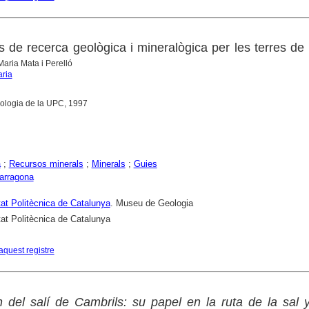
ris de recerca geològica i mineralògica per les terres de
Maria Mata i Perelló
aria
ologia de la UPC, 1997
a
;
Recursos minerals
;
Minerals
;
Guies
arragona
tat Politècnica de Catalunya
. Museu de Geologia
tat Politècnica de Catalunya
aquest registre
 del salí de Cambrils: su papel en la ruta de la sal 