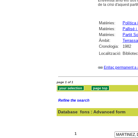
Entrevista amb els dos 
de la crisi d'aquest part
Matèries:
Política 
Matèries:
Pallisé i
Matèries:
Partit S
Àmbit:
Terrassa
Cronologia:
1982
Localització:
Bibliote
Enllaç permanent a 
page 1 of 1
Refine the search
Database
fons : Advanced form
Search:
1