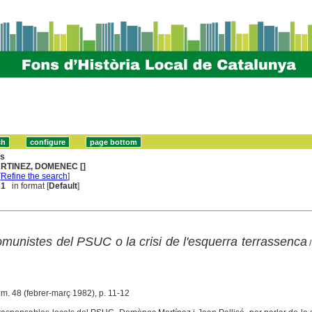
ns
RTINEZ, DOMENEC []
[
Refine the search
]
 1
in format [
Default
]
omunistes del PSUC o la crisi de l'esquerra terrassenca
/
úm. 48 (febrer-març 1982), p. 11-12