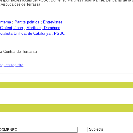
responsables locals del PSUC, Domènec Martínez i Joan Pallisé, per parlar de la 
it viscuda des de Terrassa.
interna
;
Partits polítics
;
Entrevistes
 Clofent, Joan
;
Martínez, Domènec
ocialista Unificat de Catalunya : PSUC
ca Central de Terrassa
aquest registre
in field: