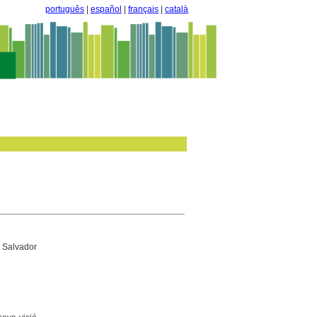
português
|
español
|
français
|
català
 Salvador