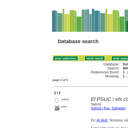
Database search
Database:
fo
Search:
MA
References found:
1
Showing:
1 ..
page 1 of 1
1 / 1
El PSUC i els c
select
Sabrià
print
Sabrià i Pau, Salvador
En:
Al Vent
. Terrassa, n