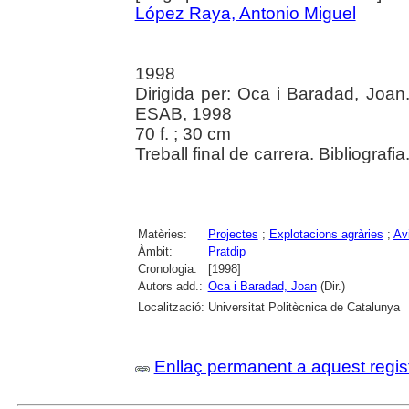
López Raya, Antonio Miguel
1998
Dirigida per: Oca i Baradad, Joan.
ESAB, 1998
70 f. ; 30 cm
Treball final de carrera. Bibliografia
Matèries:
Projectes
;
Explotacions agràries
;
Avi
Àmbit:
Pratdip
Cronologia:
[1998]
Autors add.:
Oca i Baradad, Joan
(Dir.)
Localització:
Universitat Politècnica de Catalunya
Enllaç permanent a aquest regis