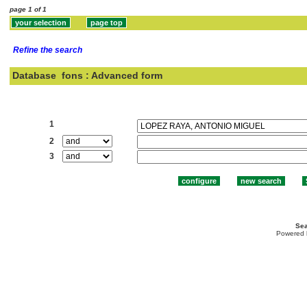
page 1 of 1
Refine the search
Database
fons : Advanced form
Search:
1
2
3
Sea
Powered