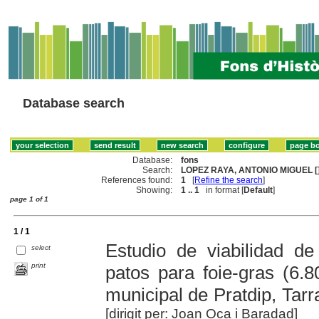
Database search
Database:
fons
Search:
LOPEZ RAYA, ANTONIO MIGUEL [
References found:
1
[
Refine the search
]
Showing:
1 .. 1
in format [
Default
]
page 1 of 1
1 / 1
Estudio de viabilidad d
select
print
patos para foie-gras (6.8
municipal de Pratdip, Tar
[dirigit per: Joan Oca i Baradad]