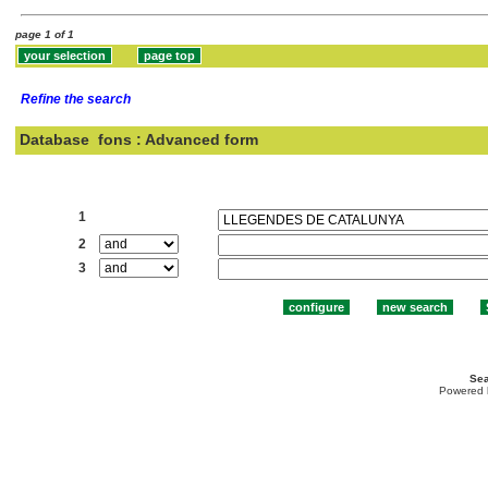
page 1 of 1
Refine the search
Database
fons : Advanced form
Search:
1
2
3
Sea
Powered