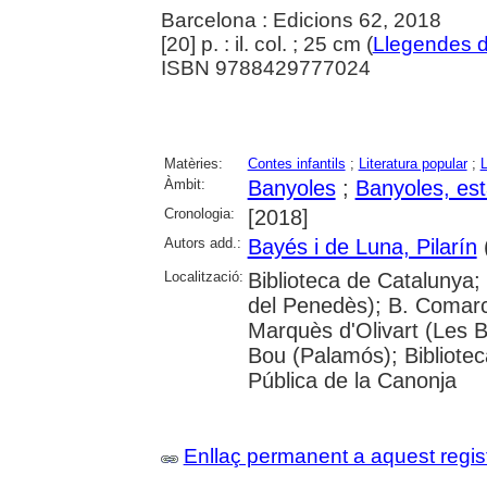
Barcelona : Edicions 62, 2018
[20] p. : il. col. ; 25 cm (
Llegendes 
ISBN 9788429777024
Matèries:
Contes infantils
;
Literatura popular
;
Àmbit:
Banyoles
;
Banyoles, es
Cronologia:
[2018]
Autors add.:
Bayés i de Luna, Pilarín
(
Localització:
Biblioteca de Catalunya;
del Penedès); B. Comarca
Marquès d'Olivart (Les B
Bou (Palamós); Bibliotec
Pública de la Canonja
Enllaç permanent a aquest regis