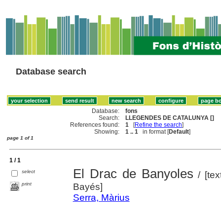
Database search
Database:
fons
Search:
LLEGENDES DE CATALUNYA []
References found:
1
[
Refine the search
]
Showing:
1 .. 1
in format [
Default
]
page 1 of 1
1 / 1
El Drac de Banyoles
select
/ [tex
print
Bayés]
Serra, Màrius