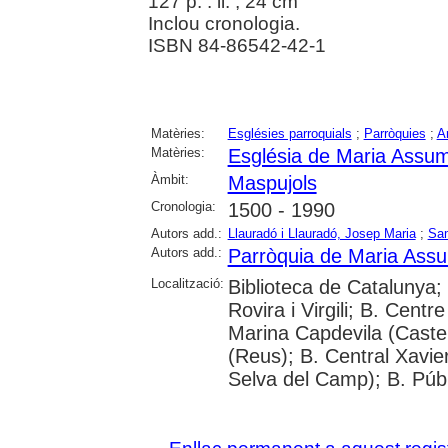
127 p. : il. ; 24 cm
Inclou cronologia.
ISBN 84-86542-42-1
Matèries:
Esglésies parroquials
;
Parròquies
;
A
Matèries:
Església de Maria Assu
Àmbit:
Maspujols
Cronologia:
1500 - 1990
Autors add.:
Llauradó i Llauradó, Josep Maria
;
Sam
Autors add.:
Parròquia de Maria Ass
Localització:
Biblioteca de Catalunya;
Rovira i Virgili; B. Cent
Marina Capdevila (Castel
(Reus); B. Central Xavie
Selva del Camp); B. Púb