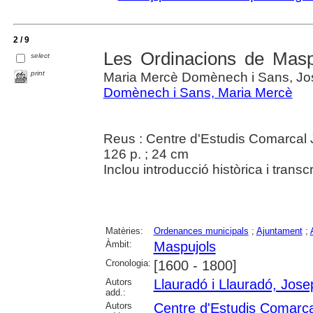
2 / 9
Les Ordinacions de Maspu
select
print
Maria Mercè Domènech i Sans, Jos
Domènech i Sans, Maria Mercè
Reus : Centre d'Estudis Comarcal 
126 p. ; 24 cm
Inclou introducció històrica i transc
Matèries:
Ordenances municipals
;
Ajuntament
;
Àmbit:
Maspujols
Cronologia:
[1600 - 1800]
Autors
Llauradó i Llauradó, Jose
add.:
Autors
Centre d'Estudis Comarca