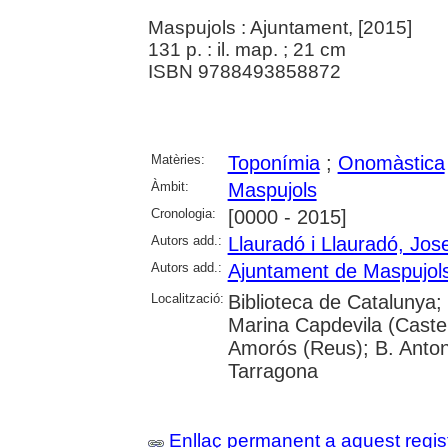
Maspujols : Ajuntament, [2015]
131 p. : il. map. ; 21 cm
ISBN 9788493858872
Matèries:
Toponímia
;
Onomàstica
Àmbit:
Maspujols
Cronologia:
[0000 - 2015]
Autors add.:
Llauradó i Llauradó, Jos
Autors add.:
Ajuntament de Maspujol
Localització:
Biblioteca de Catalunya; 
Marina Capdevila (Castel
Amorós (Reus); B. Anton
Tarragona
Enllaç permanent a aquest regis