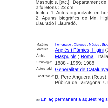
Maspujols, [etc.] : Departament de
2 fulletons ; 23 cm
Inclou: 1. Actes organitzats en h
2. Apunts biogràfics de Mn. Hi
Llauradó i Llauradó.
Matèries:
Homenatge
;
Clergues
;
Músics
;
Biog
Matèries:
Anglès i Pàmies, Higini
(
Àmbit:
Maspujols
;
Roma
- Itàli
Cronologia:
1888 - 1969; 1988
Autors add.:
Generalitat de Cataluny
Localització:
B. Pere Anguera (Reus);
Pública de Tarragona; Un
Enllaç permanent a aquest regis