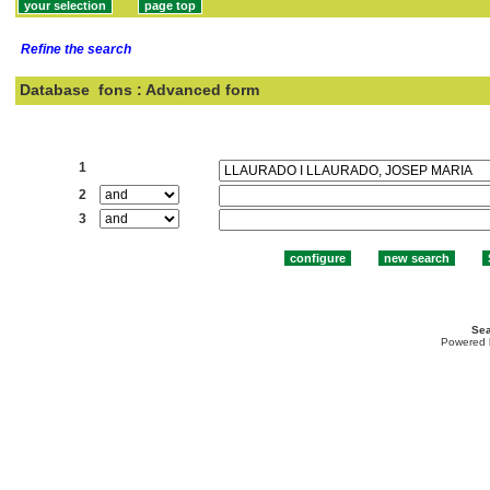
Refine the search
Database
fons : Advanced form
Search:
1
2
3
Sea
Powered