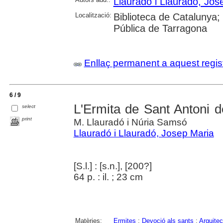
Llauradó i Llauradó, Jos
Localització:
Biblioteca de Catalunya;
Pública de Tarragona
Enllaç permanent a aquest regis
6 / 9
L'Ermita de Sant Antoni 
select
print
M. Llauradó i Núria Samsó
Llauradó i Llauradó, Josep Maria
[S.l.] : [s.n.], [200?]
64 p. : il. ; 23 cm
Matèries:
Ermites
;
Devoció als sants
;
Arquitec