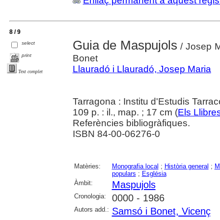
Enllaç permanent a aquest regis
8 / 9
Guia de Maspujols
select
/ Josep M
print
Bonet
Llauradó i Llauradó, Josep Maria
Text complet
Tarragona : Institu d'Estudis Tar
109 p. : il., map. ; 17 cm (
Els Llibr
Referències bibliogràfiques.
ISBN 84-00-06276-0
Matèries:
Monografia local
;
Història general
;
M
populars
;
Església
Àmbit:
Maspujols
Cronologia:
0000 - 1986
Autors add.:
Samsó i Bonet, Vicenç