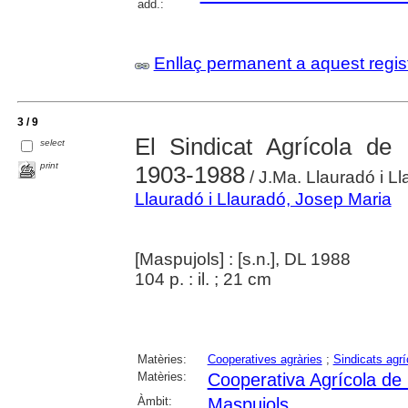
add.:
Enllaç permanent a aquest regis
3 / 9
El Sindicat Agrícola de 
select
print
1903-1988
/ J.Ma. Llauradó i L
Llauradó i Llauradó, Josep Maria
[Maspujols] : [s.n.], DL 1988
104 p. : il. ; 21 cm
Matèries:
Cooperatives agràries
;
Sindicats agrí
Matèries:
Cooperativa Agrícola de
Àmbit:
Maspujols