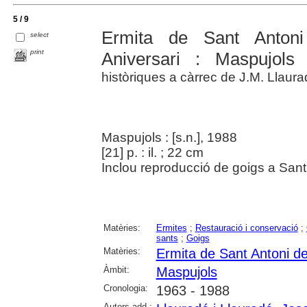
5 / 9
Ermita de Sant Anton
select
print
Aniversari : Maspujols
històriques a càrrec de J.M. Llaur
Maspujols : [s.n.], 1988
[21] p. : il. ; 22 cm
Inclou reproducció de goigs a San
Matèries:
Ermites
;
Restauració i conservació
;
sants
;
Goigs
Matèries:
Ermita de Sant Antoni d
Àmbit:
Maspujols
Cronologia:
1963 - 1988
Autors add.: