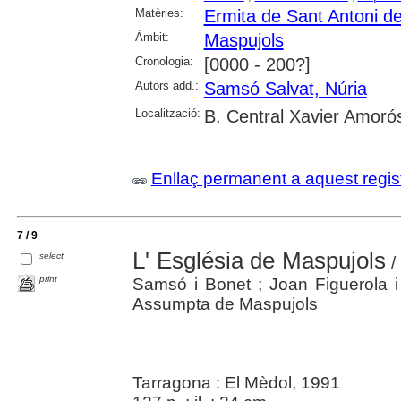
Matèries:
Ermita de Sant Antoni d
Àmbit:
Maspujols
Cronologia:
[0000 - 200?]
Autors add.:
Samsó Salvat, Núria
Localització:
B. Central Xavier Amoró
Enllaç permanent a aquest regis
7 / 9
L' Església de Maspujols
select
/
print
Samsó i Bonet ; Joan Figuerola i 
Assumpta de Maspujols
Tarragona : El Mèdol, 1991