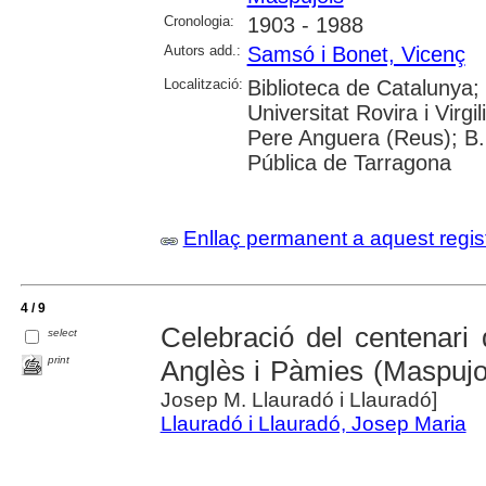
Cronologia:
1903 - 1988
Autors add.:
Samsó i Bonet, Vicenç
Localització:
Biblioteca de Catalunya;
Universitat Rovira i Virg
Pere Anguera (Reus); B.
Pública de Tarragona
Enllaç permanent a aquest regis
4 / 9
Celebració del centenari
select
print
Anglès i Pàmies (Maspujo
Josep M. Llauradó i Llauradó]
Llauradó i Llauradó, Josep Maria