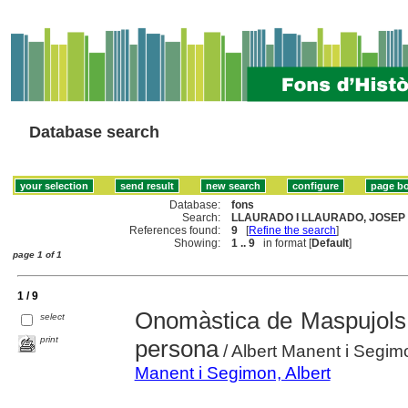
Database search
Database:
fons
Search:
LLAURADO I LLAURADO, JOSEP 
References found:
9
[
Refine the search
]
Showing:
1 .. 9
in format [
Default
]
page 1 of 1
1 / 9
Onomàstica de Maspujols :
select
print
persona
/ Albert Manent i Segim
Manent i Segimon, Albert