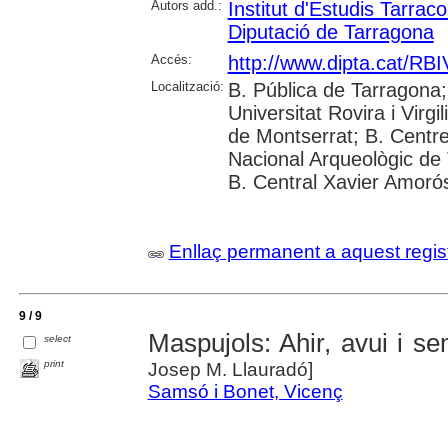
Autors add.:
Institut d'Estudis Tarr
Diputació de Tarragona
Accés:
http://www.dipta.cat/RBI
Localització:
B. Pública de Tarragona
Universitat Rovira i Virgi
de Montserrat; B. Cent
Nacional Arqueològic de
B. Central Xavier Amoró
Enllaç permanent a aquest regis
9 / 9
Maspujols: Ahir, avui i s
select
print
Josep M. Llauradó]
Samsó i Bonet, Vicenç