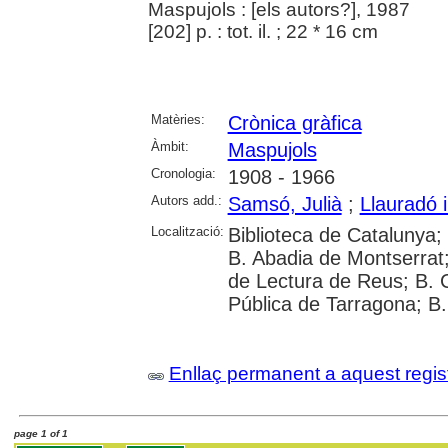
Maspujols : [els autors?], 1987
[202] p. : tot. il. ; 22 * 16 cm
Matèries:
Crònica gràfica
Àmbit:
Maspujols
Cronologia:
1908 - 1966
Autors add.:
Samsó, Julià
;
Llauradó 
Localització:
Biblioteca de Catalunya;
B. Abadia de Montserrat; 
de Lectura de Reus; B. 
Pública de Tarragona; B
Enllaç permanent a aquest regis
page 1 of 1