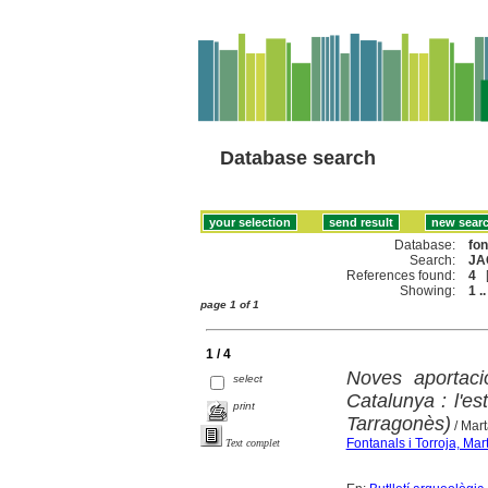
Database search
Database:
fo
Search:
JA
References found:
4
Showing:
1 ..
page 1 of 1
1 / 4
Noves aportacio
select
Catalunya : l'est
print
Tarragonès)
/ Mart
Fontanals i Torroja, Mar
Text complet