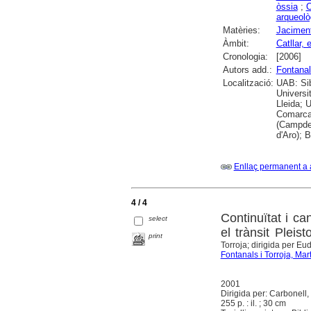
òssia
;
O
arqueolò
Matèries:
Jaciment
Àmbit:
Catllar, e
Cronologia:
[2006]
Autors add.:
Fontanal
Localització:
UAB: Sib
Universit
Lleida; 
Comarcal
(Campdev
d'Aro); 
Enllaç permanent a 
4 / 4
Continuïtat i ca
select
el trànsit Pleis
print
Torroja; dirigida per Eu
Fontanals i Torroja, Mar
2001
Dirigida per: Carbonell,
255 p. : il. ; 30 cm