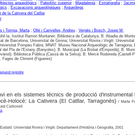
bjectes arqueològics
;
Paleolític superior
;
Magdalenià
;
Estratigrafia
;
Jacim
gics
;
Excavacions arqueològiques
;
Arqueòlegs
 de la Cativera del Catllar
l
s i Torroja, Marta
;
Ollé i Canyelles, Andreu
;
Vergès i Bosch, Josep M.
hil·la; Institut Ramon Muntaner; Biblioteca de Catalunya; B. Abadia de Monts
at de Barcelona; Universitat de Girona; Universitat Rovira i Virgili; Universitat
Universitat Pompeu Fabra; MNAT: Museu Nacional Arqueològic de Tarragona; 
 del Pla de l'Estany (Banyoles); B. Municipal (La Bisbal d'Empordà); B. Muni
ànol); Biblioteca Pública (Cassà de la Selva); B. Mercè Rodoreda (Castell-Pl
B. Fages de Climent (Figueres)
aquest registre
nvi en els sistemes tècnics de producció d'instrumental l
tocè-Holocè: La Cativera (El Catllar, Tarragonès)
/ Marta Fo
dald Carbonell
ta
 Eudald. Universitat Rovira i Virgili. Departament d'Història i Geografia, 2001