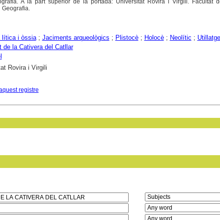
iografia. A la part superior de la portada: Universitat Rovira i Virgili. Facultat d
i Geografia.
 lítica i òssia
;
Jaciments arqueològics
;
Plistocè
;
Holocè
;
Neolític
;
Utillatg
 de la Cativera del Catllar
l
at Rovira i Virgili
aquest registre
in field: