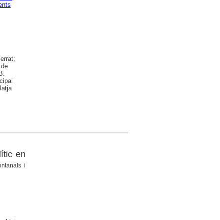
ents
errat;
 de
B.
cipal
atja
ític en
ntanals i