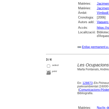
Matèries:
Jaciment
Matèries:
Jaciment
Àmbit:
Vimbodí 
Cronologia:
[2006]
Autors add.:
Vaquero
Accés:
https://
Localització:
Bibliote
d'Arqueo
Enllaç permanent a 
3 / 4
Les Ocupacions d
select
Marta Fontanals, Andreu
print
En:
128873
Els Pirineus
paleoambiental (1600
(
Comunicacions-Pòste
Bibliografia.
Matèries:
Nuclis d