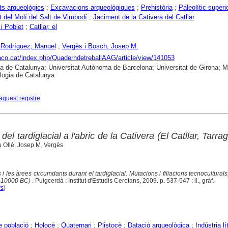
s arqueològics
;
Excavacions arqueològiques
;
Prehistòria
;
Paleolític superi
 del Molí del Salt de Vimbodí
;
Jaciment de la Cativera del Catllar
i Poblet
;
Catllar, el
 Rodríguez, Manuel
;
Vergès i Bosch, Josep M.
raco.cat/index.php/QuaderndetreballAAG/article/view/141053
ca de Catalunya; Universitat Autònoma de Barcelona; Universitat de Girona; 
logia de Catalunya
aquest registre
el tardiglacial a l'abric de la Cativera (El Catllar, Tarra
 Ollé, Josep M. Vergès
 i les àrees circumdants durant el tardiglacial. Mutacions i filiacions tecnoculturals
0-10000 BC)
. Puigcerdà : Institut d'Estudis Ceretans, 2009. p. 537-547 : il., gràf.
rs
)
e població
;
Holocè
;
Quaternari
;
Plistocè
;
Datació arqueològica
;
Indústria lít