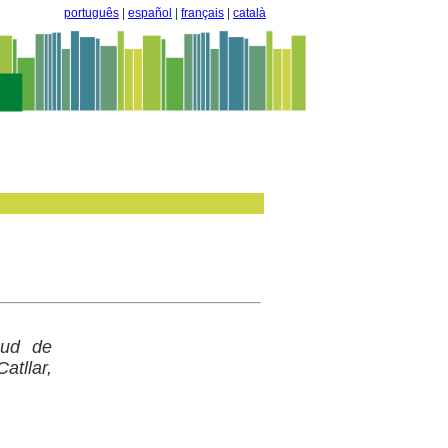
português
|
español
|
français
|
català
sud de
atllar,