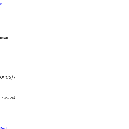
or
Museu
gonès)
/
, evolució
ica i