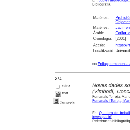
En:
Butlletí arqueològic
Bibliografia.
Matèries:
Prehistò
Objectes
Matèries:
Jaciment
Àmbit:
Catllar, e
Cronologia:
[2001]
Accés:
https://
Localització:
Universi
Enllaç permanent a 
2 / 4
Noves dades sobr
select
(Vimbodí, Conca
print
Fontanals Torroja, Man
Fontanals i Torroja, Mar
Text complet
En:
Quadern de treball
investigació
)
Referències bibliogràfi