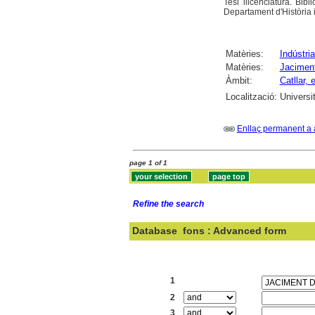
Tesi llicenciatura. Bibl
Departament d'Història 
Matèries:
Indústria
Matèries:
Jaciment
Àmbit:
Catllar, e
Localització:
Universit
Enllaç permanent a 
page 1 of 1
Refine the search
Database
fons : Advanced form
Search:
1
2
3