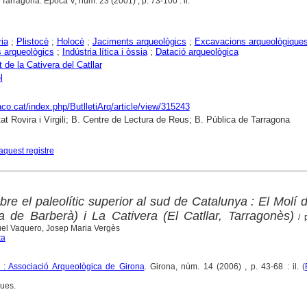
. Tarragona. Època V, núm. 23 (2001) , p. 73-100 : il.
ria
;
Plistocè
;
Holocè
;
Jaciments arqueològics
;
Excavacions arqueològique
 arqueològics
;
Indústria lítica i òssia
;
Datació arqueològica
 de la Cativera del Catllar
l
raco.cat/index.php/ButlletiArq/article/view/315243
tat Rovira i Virgili; B. Centre de Lectura de Reus; B. Pública de Tarragona
aquest registre
e el paleolític superior al sud de Catalunya : El Molí d
 de Barberà) i La Cativera (El Catllar, Tarragonès)
/ p
uel Vaquero, Josep Maria Vergès
ta
 : Associació Arqueològica de Girona
. Girona, núm. 14 (2006) , p. 43-68 : il. (
ques.