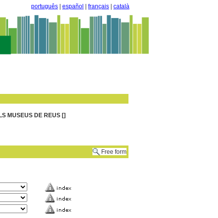
português
|
español
|
français
|
català
LS MUSEUS DE REUS []
Free form