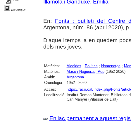
Illamola i Ganduxé, Emília
Text complet
En:
Fonts : butlletí del Centre 
Argentona, núm. 86 (abril 2020), p.
D'aquell temps ja en quedem pocs e
dels més joves.
Matèries:
Alcaldes
;
Polítics
;
Homenatge
;
Mem
Matèries:
Masó i Nogueras, Pep
(1952-2020)
Àmbit:
Argentona
Cronologia:
1952 - 2020
Accés:
https://raco.cat/index.php/Fonts/artic
Localització:
Institut Ramon Muntaner; Biblioteca 
Can Manyer (Vilassar de Dalt)
Enllaç permanent a aquest regis