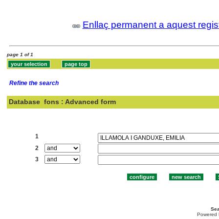
Enllaç permanent a aquest regis
page 1 of 1
Refine the search
Database
fons : Advanced form
Search:
1
2
3
Sea
Powered