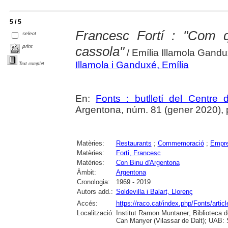
5 / 5
Francesc Fortí : "Com q
select
print
cassola"
/ Emília Illamola Gandux
Illamola i Ganduxé, Emília
Text complet
En:
Fonts : butlletí del Centre 
Argentona, núm. 81 (gener 2020), p. 
Matèries:
Restaurants
;
Commemoració
;
Empre
Matèries:
Forti, Francesc
Matèries:
Con Binu d'Argentona
Àmbit:
Argentona
Cronologia:
1969 - 2019
Autors add.:
Soldevilla i Balart, Llorenç
Accés:
https://raco.cat/index.php/Fonts/artic
Localització:
Institut Ramon Muntaner; Biblioteca 
Can Manyer (Vilassar de Dalt); UAB: S