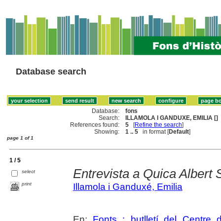
Database search
Database:
fons
Search:
ILLAMOLA I GANDUXE, EMILIA []
References found:
5
[
Refine the search
]
Showing:
1 .. 5
in format [
Default
]
page 1 of 1
1 / 5
Entrevista a Quica Albert
select
print
Illamola i Ganduxé, Emilia
En:
Fonts : butlletí del Centre 