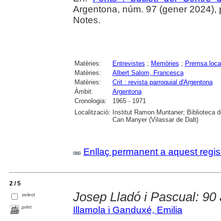
Argentona, núm. 97 (gener 2024), p. 
Notes.
Matèries:
Entrevistes
;
Memòries
;
Premsa loca
Matèries:
Albert Salom, Francesca
Matèries:
Crit : revista parroquial d'Argentona
Àmbit:
Argentona
Cronologia:
1965 - 1971
Localització:
Institut Ramon Muntaner; Biblioteca 
Can Manyer (Vilassar de Dalt)
Enllaç permanent a aquest regis
2 / 5
Josep Lladó i Pascual: 90
select
print
Illamola i Ganduxé, Emilia