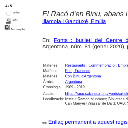
4 / 5
El Racó d'en Binu, abans i
select
print
Illamola i Ganduxé, Emília
Text complet
En:
Fonts : butlletí del Centre 
Argentona, núm. 81 (gener 2020), p. 
Matèries:
Restaurants
;
Commemoració
;
Empre
Matèries:
Forti, Francesc
Matèries:
Con Binu d'Argentona
Àmbit:
Argentona
Cronologia:
1969 - 2019
Accés:
https://raco.cat/index.php/Fonts/artic
Localització:
Institut Ramon Muntaner; Biblioteca 
Can Manyer (Vilassar de Dalt); UAB: S
Enllaç permanent a aquest regis