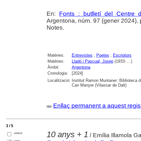
En:
Fonts : butlletí del Centre 
Argentona, núm. 97 (gener 2024), p.
Notes.
Matèries:
Entrevistes
;
Poetes
;
Escriptors
Matèries:
Lladó i Pascual, Josep
(1933-....)
Àmbit:
Argentona
Cronologia:
[2024]
Localització:
Institut Ramon Muntaner; Biblioteca 
Can Manyer (Vilassar de Dalt)
Enllaç permanent a aquest regis
3 / 5
10 anys + 1
select
/ Emília Illamola 
print