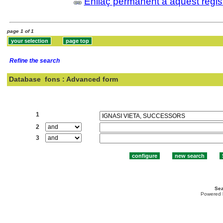
Enllaç permanent a aquest regis
page 1 of 1
Refine the search
Database
fons : Advanced form
Search:
1
2
3
Sea
Powered