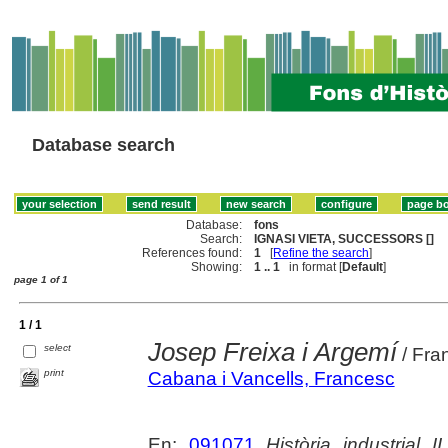
Database search
Database:
fons
Search:
IGNASI VIETA, SUCCESSORS []
References found:
1
[
Refine the search
]
Showing:
1 .. 1
in format [
Default
]
page 1 of 1
1 / 1
Josep Freixa i Argemí
select
/ Fra
print
Cabana i Vancells, Francesc
En:
091071
Història industrial II