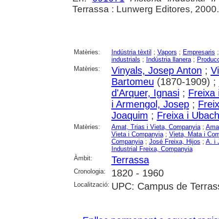
Terrassa : Lunwerg Editores, 2000
Matèries:
Indústria tèxtil
;
Vapors
;
Empresaris
industrials
;
Indústria llanera
;
Producc
Matèries:
Vinyals, Josep Anton
;
Vi
Bartomeu
(1870-1909) ;
d'Arquer, Ignasi
;
Freixa
i Armengol, Josep
;
Frei
Joaquim
;
Freixa i Ubac
Matèries:
Amat, Trias i Vieta, Companyia
;
Amat
Vieta i Companyia
;
Vieta, Mata i Co
Companyia
;
José Freixa, Hijos
;
A. i
Industrial Freixa, Companyia
Àmbit:
Terrassa
Cronologia:
1820 - 1960
Localització:
UPC: Campus de Terrassa