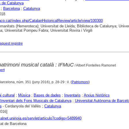
 de Catalunya
;
Barcelona
;
Catalunya
018
raco.cat/index.php/CatalanHistoricalReview/article/view/100300
anitats (Hemeroteca); Universitat de Lleida; Biblioteca de Catalunya; Univer
a; Universitat Pompeu Fabra; Universitat Rovira i Virgili
aquest registre
patrimoni musical català : IFMuC
/ Albert Fontelles Ramonet
ert
Barcelona, núm. 351 (juny 2016), p. 28-29 : il. (
Patriomoni
)
i cultural
;
Música
;
Bases de dades
;
Inventaris
;
Arxius històrics
Inventari dels Fons Musicals de Catalunya
;
Universitat Autònoma de Barcel
a
- Cerdanyola del Vallès ;
Catalunya
2016]
dialnet.unirioja.es/servlet/articulo?codigo=5489940
tat de Barcelona