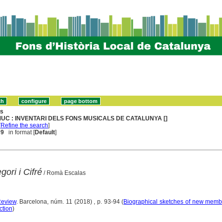
ns
MUC : INVENTARI DELS FONS MUSICALS DE CATALUNYA []
[
Refine the search
]
 9
in format [
Default
]
ori i Cifré
/ Romà Escalas
Review
. Barcelona, núm. 11 (2018) , p. 93-94 (
Biographical sketches of new membe
ction
)