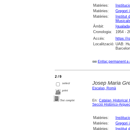
Matèries:
Instituci
Matèries:
Gregori 
Matèries:
Institut
Musicals
Àmbit:
Igualada
Cronologia:
1954 - 2
Accés:
https://
Localització:
UAB: Hum
Barcelon
Enllaç permanent a 
2 / 9
Josep Maria Greg
select
Escalas, Romà
print
En:
Catalan Historical
Text complet
Secció Històrico-Arque
Matèries:
Instituci
Matèries:
Gregori 
Matèries:
Institut