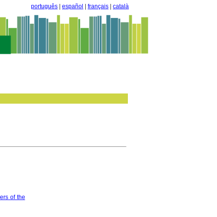
português
|
español
|
français
|
català
rs of the