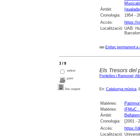
Musicals
Àmbit:
Igualada
Cronologia:
1954 - 2
Accés:
https://
Localització:
UAB: Hum
Barcelon
Enllaç permanent a 
3 / 9
Els Tresors del 
select
Fontelles i Ramonet, Alb
print
En:
Catalunya música
. 
Text complet
Matèries:
Patrimon
Matèries:
IFMuC : 
Àmbit:
Bellaterr
Cronologia:
[2001 - 
Accés:
https://
Localització:
Universi