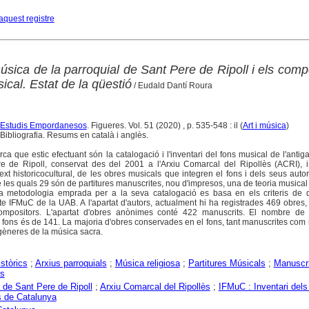
aquest registre
sica de la parroquial de Sant Pere de Ripoll i els comp
ical. Estat de la qüestió
/ Eudald Dantí Roura
 d'Estudis Empordanesos
. Figueres. Vol. 51 (2020) , p. 535-548 : il (
Art i música
)
Bibliografia. Resums en català i anglès.
rca que estic efectuant són la catalogació i l'inventari del fons musical de l'antig
e de Ripoll, conservat des del 2001 a l'Arxiu Comarcal del Ripollès (ACRI), i 
xt historicocultural, de les obres musicals que integren el fons i dels seus autor
 les quals 29 són de partitures manuscrites, nou d'impresos, una de teoria musical
a metodologia emprada per a la seva catalogació es basa en els criteris de d
cte IFMuC de la UAB. A l'apartat d'autors, actualment hi ha registrades 469 obres,
mpositors. L'apartat d'obres anònimes conté 422 manuscrits. El nombre de p
 fons és de 141. La majoria d'obres conservades en el fons, tant manuscrites com
gèneres de la música sacra.
istòrics
;
Arxius parroquials
;
Música religiosa
;
Partitures Músicals
;
Manuscri
is
 de Sant Pere de Ripoll
;
Arxiu Comarcal del Ripollès
;
IFMuC : Inventari del
 de Catalunya