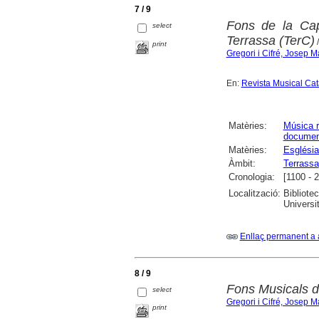
7 / 9
Fons de la Cap
select
Terrassa (TerC)
/
print
Gregori i Cifré, Josep M
En:
Revista Musical Ca
Matèries:
Música r
documen
Matèries:
Església
Àmbit:
Terrassa
Cronologia:
[1100 - 
Localització:
Bibliote
Universi
Enllaç permanent a 
8 / 9
Fons Musicals d
select
Gregori i Cifré, Josep M
print