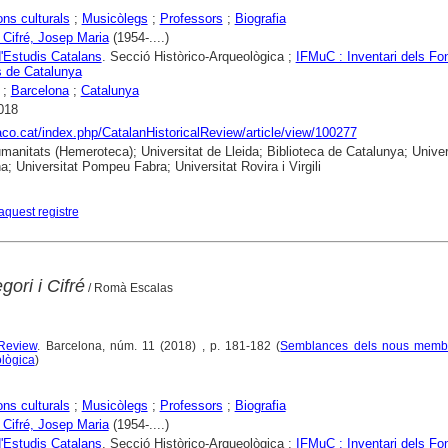
ons culturals
;
Musicòlegs
;
Professors
;
Biografia
i Cifré, Josep Maria
(1954-....)
 d'Estudis Catalans
. Secció Històrico-Arqueològica ;
IFMuC : Inventari dels Fo
 de Catalunya
;
Barcelona
;
Catalunya
018
raco.cat/index.php/CatalanHistoricalReview/article/view/100277
anitats (Hemeroteca); Universitat de Lleida; Biblioteca de Catalunya; Univer
a; Universitat Pompeu Fabra; Universitat Rovira i Virgili
aquest registre
ori i Cifré
/ Romà Escalas
 Review
. Barcelona, núm. 11 (2018) , p. 181-182 (
Semblances dels nous memb
ològica
)
ons culturals
;
Musicòlegs
;
Professors
;
Biografia
i Cifré, Josep Maria
(1954-....)
 d'Estudis Catalans
. Secció Històrico-Arqueològica ;
IFMuC : Inventari dels Fo