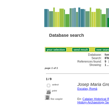
Database search
Database:
fo
Search:
IF
References found:
9
Showing:
1 ..
page 1 of 1
1 / 9
Josep Maria Greg
select
Escalas, Romà
print
En:
Catalan Historical 
Text complet
History-Archaeology Se