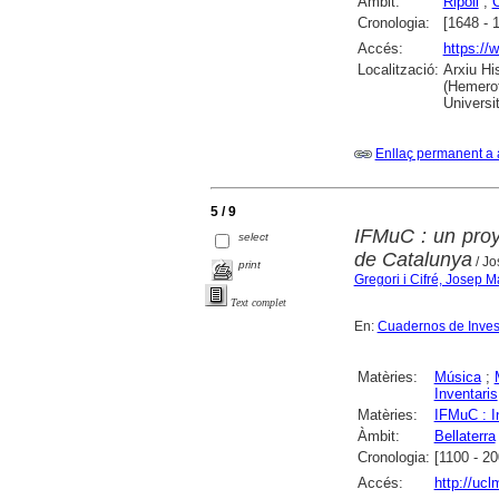
Àmbit:
Ripoll
;
Cronologia:
[1648 - 
Accés:
https://
Localització:
Arxiu Hi
(Hemerot
Universit
Enllaç permanent a 
5 / 9
IFMuC : un proy
select
de Catalunya
/ Jo
print
Gregori i Cifré, Josep M
Text complet
En:
Cuadernos de Inves
Matèries:
Música
;
Inventaris
Matèries:
IFMuC : I
Àmbit:
Bellaterra
Cronologia:
[1100 - 20
Accés:
http://uc