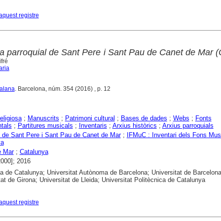
aquest registre
ia parroquial de Sant Pere i Sant Pau de Canet de Mar 
fré
aria
talana
. Barcelona, núm. 354 (2016) , p. 12
eligiosa
;
Manuscrits
;
Patrimoni cultural
;
Bases de dades
;
Webs
;
Fonts
tals
;
Partitures musicals
;
Inventaris
;
Arxius històrics
;
Arxius parroquials
 de Sant Pere i Sant Pau de Canet de Mar
;
IFMuC : Inventari dels Fons Mus
ya
e Mar
;
Catalunya
2000]; 2016
ca de Catalunya; Universitat Autònoma de Barcelona; Universitat de Barcelona
tat de Girona; Universitat de Lleida; Universitat Politècnica de Catalunya
aquest registre