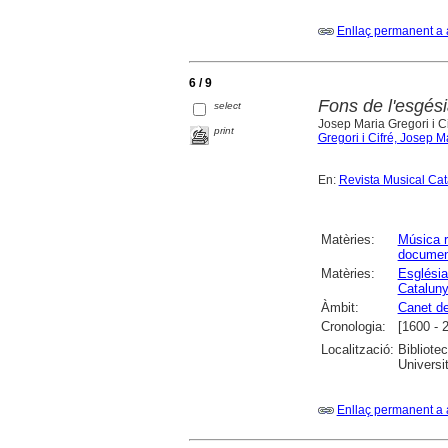
Enllaç permanent a 
6 / 9
Fons de l'esgés
select
Josep Maria Gregori i Ci
print
Gregori i Cifré, Josep M
En:
Revista Musical Ca
Matèries:
Música r
documen
Matèries:
Església
Catalun
Àmbit:
Canet d
Cronologia:
[1600 - 
Localització:
Bibliote
Universi
Enllaç permanent a 