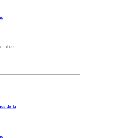
ns
sitat de
res de la
ns