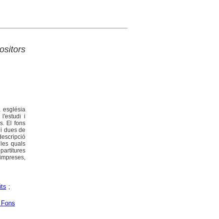
ositors
a església
l'estudi i
s. El fons
 i dues de
escripció
 les quals
artitures
 impreses,
ts
;
s Fons