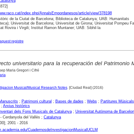
Catalunya
1872]
www.raco.cat/index.php/AnnalsEmpordanesos/article/view/378198
stòric de la Ciutat de Barcelona; Biblioteca de Catalunya; UAB: Humanitats
eca); Universitat de Barcelona; Universitat de Girona; Universitat Pompeu Fa
at Rovira i Virgili; Institut Ramon Muntaner; UAB: Sibhil·la
aquest registre
ecto universitario para la recuperación del Patrimonio 
sep Maria Gregori i Cifré
aria
tigacion Musical/Musical Research Notes
. [Ciudad Real] (2016)
Manuscrits
;
Patrimoni cultural
;
Bases de dades
;
Webs
;
Partitures Músicals
;
Arxius històrics
nventari dels Fons Musicals de Catalunya
;
Universitat Autònoma de Barcelo
- Cerdanyola del Vallès ;
Catalunya
00]; 2001 - 2016
lm.academia.edu/CuadernosdeInvestigacionMusicalUCLM