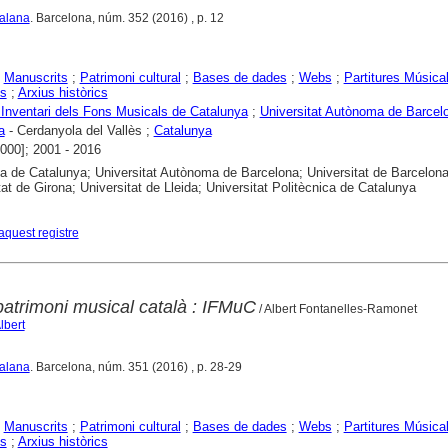
talana
. Barcelona, núm. 352 (2016) , p. 12
;
Manuscrits
;
Patrimoni cultural
;
Bases de dades
;
Webs
;
Partitures Música
is
;
Arxius històrics
Inventari dels Fons Musicals de Catalunya
;
Universitat Autònoma de Barcel
a
- Cerdanyola del Vallès ;
Catalunya
2000]; 2001 - 2016
ca de Catalunya; Universitat Autònoma de Barcelona; Universitat de Barcelona
tat de Girona; Universitat de Lleida; Universitat Politècnica de Catalunya
aquest registre
patrimoni musical català : IFMuC
/ Albert Fontanelles-Ramonet
lbert
talana
. Barcelona, núm. 351 (2016) , p. 28-29
;
Manuscrits
;
Patrimoni cultural
;
Bases de dades
;
Webs
;
Partitures Música
is
;
Arxius històrics