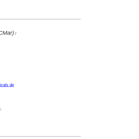
(CMar)
/
icals de
;