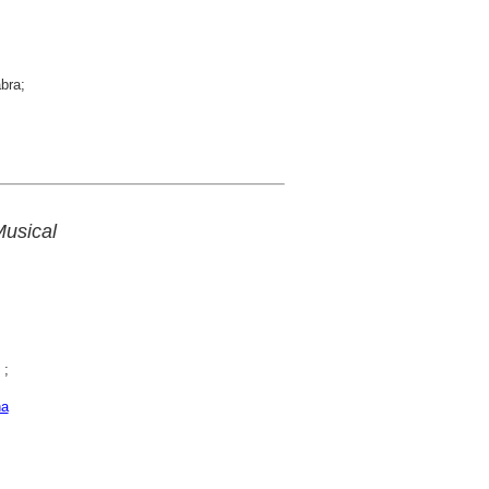
bra;
Musical
;
na