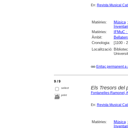
En:
Revista Musical Ca
Matèries:
Música
Inventar
Matèries:
IFMuC : 
Àmbit:
Bellaterr
Cronologia:
[1100 - 
Localització:
Bibliote
Universi
Enllaç permanent a 
9 / 9
Els Tresors del 
select
Fontanelles-Ramonet, A
print
En:
Revista Musical Ca
Matèries:
Música
Inventar