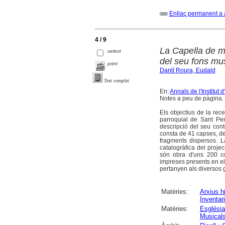
Enllaç permanent a 
4 / 9
La Capella de mú
select
del seu fons mus
print
Dantí Roura, Eudald
Text complet
En:
Annals de l'Institut
Notes a peu de pàgina. 
Els objectius de la rece
parroquial de Sant Per
descripció del seu conte
consta de 41 capses, de
fragments dispersos. L
catalogràfica del proje
són obra d'uns 200 co
impreses presents en el
pertanyen als diversos 
Matèries:
Arxius h
Inventar
Matèries:
Església
Musicals