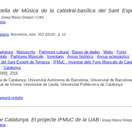
ella de Música de la catedral-basílica del Sant Espe
 Josep Maria Gregori i Cifré
aria
talana
. Barcelona, núm. 353 (2016) , p. 12
eligiosa
;
Manuscrits
;
Patrimoni cultural
;
Bases de dades
;
Webs
;
Fonts
tals
;
Partitures Músicals
;
Inventaris
;
Arxius històrics
;
Arxius eclesiàstics
 del Sant Esperit de Terrassa
;
IFMuC : Inventari dels Fons Musicals de Cat
;
Catalunya
2000]; 2016
ca de Catalunya; Universitat Autònoma de Barcelona; Universitat de Barcelona
tat de Girona; Universitat de Lleida; Universitat Politècnica de Catalunya
aquest registre
e Catalunya. El projecte IFMuC de la UAB
/ Josep Maria Gregori
aria