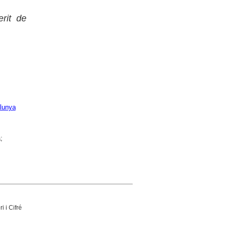
rit de
alunya
;
 i Cifré