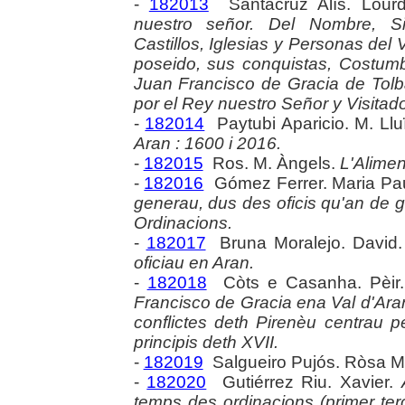
-
182013
Santacruz Alís. Lour
nuestro señor. Del Nombre, Siti
Castillos, Iglesias y Personas del
poseido, sus conquistas, Costumb
Juan Francisco de Gracia de Tol
por el Rey nuestro Señor y Visitado
-
182014
Paytubi Aparicio. M. Llu
Aran : 1600 i 2016.
-
182015
Ros. M. Àngels.
L'Alimen
-
182016
Gómez Ferrer. Maria Pa
generau, dus des oficis qu'an de 
Ordinacions.
-
182017
Bruna Moralejo. David
oficiau en Aran.
-
182018
Còts e Casanha. Pèir
Francisco de Gracia ena Val d'Aran.
conflictes deth Pirenèu centrau 
principis deth XVII.
-
182019
Salgueiro Pujós. Ròsa M
-
182020
Gutiérrez Riu. Xavier.
temps des ordinacions (primer terç