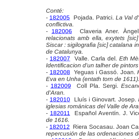
Conté:
-
182005
Pojada. Patrici.
La Val d
conflictiva.
-
182006
Claveria Aner. Ànge
relacionats amb ella, exytets [si
Siscar : sigilografia [sic] catalana i
de Catalunya.
-
182007
Valle. Carla del.
Eth Mè
Identificacion d'un talher de pintor
-
182008
Yeguas i Gassó. Joan.
Eva en Unha (entath torn de 1611)
-
182009
Coll Pla. Sergi.
Escane
d'Aran.
-
182010
Lluís i Ginovart. Josep.
iglesias románicas del Valle de Ara
-
182011
Español Aventín. J. Vic
de 1616.
-
182012
Riera Socasau. Joan Ca
repercusión de las ordenaciones d