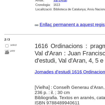
Àmbit:
Val d'Aran
Cronologia:
1613
Localització:
Biblioteca de Catalunya; Arxiu Nacion
Enllaç permanent a aquest regis
2 / 3
1616 Ordinacions : pragm
select
print
Val d'Aran : Juan Francis
d'estudi, Val d'Aran, 4, 5
Jornades d'estudi 1616 Ordinacio
[Vielha] : Conselh Generau d'Aran,
236 p. : il. ; 30 cm
Bibliografia. Textos en aranès, catal
ISBN 9788489940611