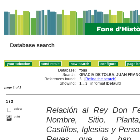
Database search
Database:
fons
Search:
GRACIA DE TOLBA, JUAN FRANC
References found:
3
[
Refine the search
]
Showing:
1 .. 3
in format [
Default
]
page 1 of 1
1 / 3
Relación al Rey Don Fel
select
print
Nombre, Sitio, Planta,
Castillos, Iglesias y Pers
Reyes que la han po