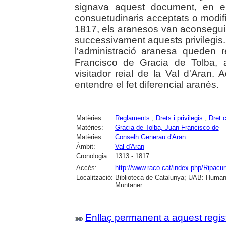
signava aquest document, en el
consuetudinaris acceptats o modif
1817, els aranesos van aconsegui
successivament aquests privilegis. 
l'administració aranesa queden 
Francisco de Gracia de Tolba, 
visitador reial de la Val d'Aran
entendre el fet diferencial aranès.
Matèries:
Reglaments
;
Drets i privilegis
;
Dret 
Matèries:
Gracia de Tolba, Juan Francisco de
Matèries:
Conselh Generau d'Aran
Àmbit:
Val d'Aran
Cronologia:
1313 - 1817
Accés:
http://www.raco.cat/index.php/Ripacur
Localització:
Biblioteca de Catalunya; UAB: Humani
Muntaner
Enllaç permanent a aquest regis