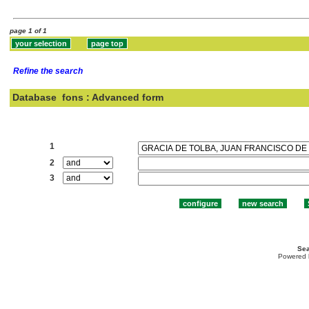
page 1 of 1
Refine the search
Database
fons : Advanced form
Search:
1
2
3
Sea
Powered