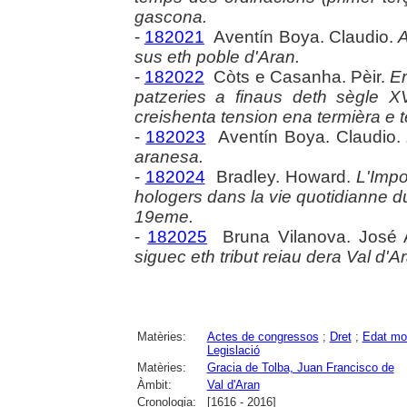
gascona.
-
182021
Aventín Boya. Claudio.
A
sus eth poble d'Aran.
-
182022
Còts e Casanha. Pèir.
Er
patzeries a finaus deth sègle X
creishenta tension ena termièra e te
-
182023
Aventín Boya. Claudio.
aranesa.
-
182024
Bradley. Howard.
L'Impo
hologers dans la vie quotidianne d
19eme.
-
182025
Bruna Vilanova. José 
siguec eth tribut reiau dera Val d'A
Matèries:
Actes de congressos
;
Dret
;
Edat mo
Legislació
Matèries:
Gracia de Tolba, Juan Francisco de
Àmbit:
Val d'Aran
Cronologia:
[1616 - 2016]