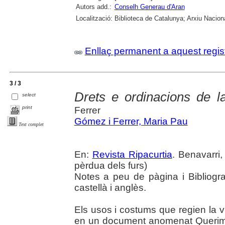
Autors add.:
Conselh Generau d'Aran
Localització:
Biblioteca de Catalunya; Arxiu Nacion
Enllaç permanent a aquest regis
3 / 3
Drets e ordinacions de l
select
print
Ferrer
Gómez i Ferrer, Maria Pau
Text complet
En:
Revista Ripacurtia
. Benavarri,
pèrdua dels furs)
Notes a peu de pàgina i Bibliogra
castellà i anglès.
Els usos i costums que regien la v
en un document anomenat Querimò