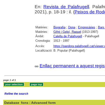
En:
Revista de Palafrugell
. Palaf
2021), p. 18-19 : il. (
Peixos de Rode
Matèries:
Biografia
;
Dona
;
Empresàries
;
Bars 
Matèries:
Gifré i Gelpí, Raquel
(1913-1997)
Àmbit:
Calella de Palafrugell
- Palafrugell
Cronologia:
1913 - 1997
Accés:
https://pandora.palafrugell.cat/view
Localització:
B. Popular (Palafrugell)
Enllaç permanent a aquest regis
page 1 of 1
Refine the search
Database
fons : Advanced form