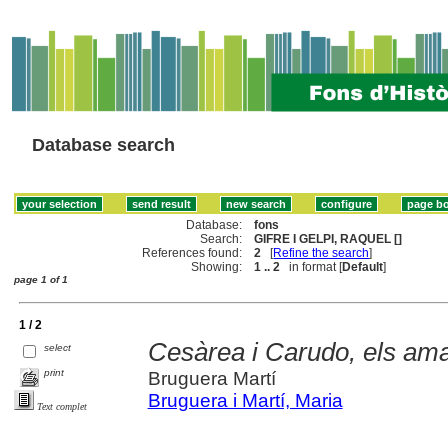
Database search
Database:
fons
Search:
GIFRE I GELPI, RAQUEL []
References found:
2
[
Refine the search
]
Showing:
1 .. 2
in format [
Default
]
page 1 of 1
1 / 2
Cesàrea i Carudo, els am
select
print
Bruguera Martí
Bruguera i Martí, Maria
Text complet