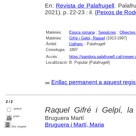
En:
Revista de Palafrugell
. Palaf
2021), p. 22-23 : il. (
Peixos de Rode
Matèries:
Epoca romana
;
Sepulcres
;
Objectes
Matèries:
Gifré i Gelpí, Raquel
(1913-1997)
Àmbit:
Llafranc
- Palafrugell
Cronologia:
1897
Accés:
https://pandora.palafrugell.cat/view
Localització:
B. Popular (Palafrugell)
Enllaç permanent a aquest regis
2 / 2
Raquel Gifré i Gelpí, la
select
print
Bruguera Martí
Bruguera i Martí, Maria
Text complet