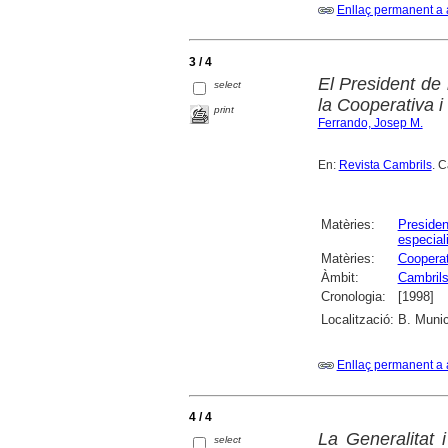
Enllaç permanent a 
3 / 4
El President de 
select
la Cooperativa i
print
Ferrando, Josep M.
En:
Revista Cambrils
. 
Matèries:
Presiden
especial
Matèries:
Cooperat
Àmbit:
Cambril
Cronologia:
[1998]
Localització:
B. Munic
Enllaç permanent a 
4 / 4
La Generalitat 
select