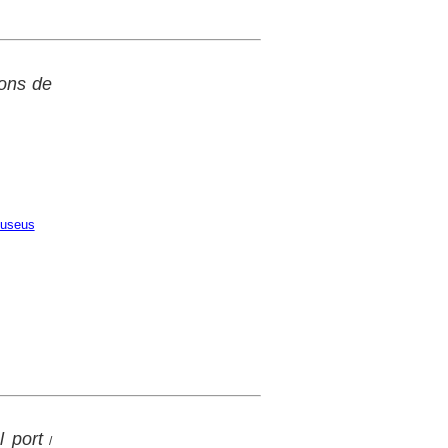
ions de
useus
l port
/