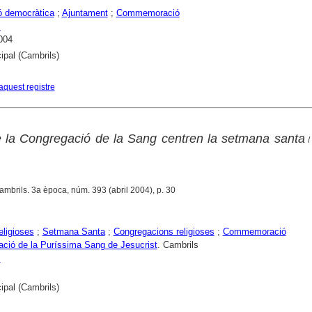
ó democràtica
;
Ajuntament
;
Commemoració
s
004
ipal (Cambrils)
aquest registre
 la Congregació de la Sang centren la setmana santa
/
ambrils. 3a època, núm. 393 (abril 2004), p. 30
eligioses
;
Setmana Santa
;
Congregacions religioses
;
Commemoració
ció de la Puríssima Sang de Jesucrist
. Cambrils
s
ipal (Cambrils)