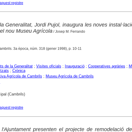
aquest registre
la Generalitat, Jordi Pujol, inaugura les noves instal·lac
 el nou Museu Agrícola
/ Josep M. Ferrando
Cambrils. 3a època, núm. 318 (gener 1998), p. 10-11
ts de la Generalitat
;
Visites oficials
;
Inauguració
;
Cooperatives agràries
;
M
itzats
;
Crònica
iva Agrícola de Cambrils
;
Museu Agrícola de Cambrils
s
ipal (Cambrils)
aquest registre
i l'Ajuntament presenten el projecte de remodelació de