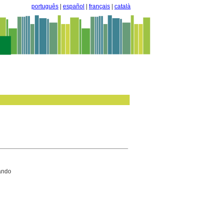
português
|
español
|
français
|
català
ando