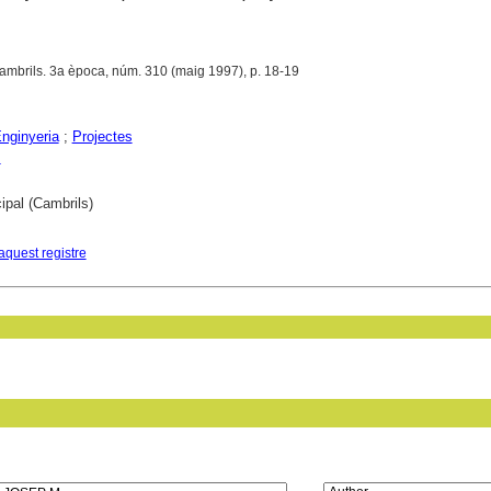
Cambrils. 3a època, núm. 310 (maig 1997), p. 18-19
nginyeria
;
Projectes
s
ipal (Cambrils)
aquest registre
in field: