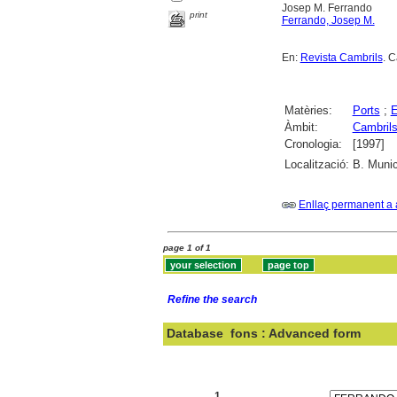
Josep M. Ferrando
print
Ferrando, Josep M.
En:
Revista Cambrils
. 
Matèries:
Ports
;
E
Àmbit:
Cambril
Cronologia:
[1997]
Localització:
B. Munic
Enllaç permanent a 
page 1 of 1
Refine the search
Database
fons : Advanced form
Search:
1