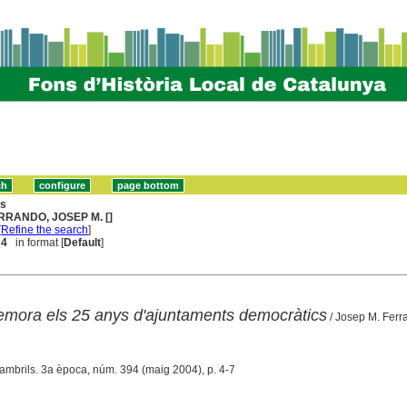
ns
RRANDO, JOSEP M. []
[
Refine the search
]
 4
in format [
Default
]
mora els 25 anys d'ajuntaments democràtics
/ Josep M. Ferr
Cambrils. 3a època, núm. 394 (maig 2004), p. 4-7