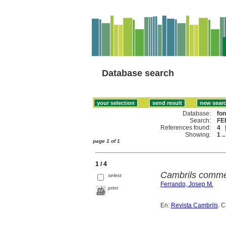
Database search
Database:
fo
Search:
FE
References found:
4
Showing:
1 ..
page 1 of 1
1 / 4
Cambrils comme
select
Ferrando, Josep M.
print
En:
Revista Cambrils
. 