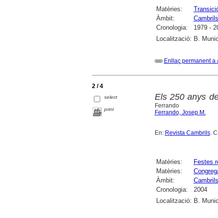
Matèries:
Transici
Àmbit:
Cambril
Cronologia:
1979 - 2
Localització:
B. Munic
Enllaç permanent a 
2 / 4
Els 250 anys de
select
Ferrando
print
Ferrando, Josep M.
En:
Revista Cambrils
. C
Matèries:
Festes r
Matèries:
Congrega
Àmbit:
Cambril
Cronologia:
2004
Localització:
B. Munic