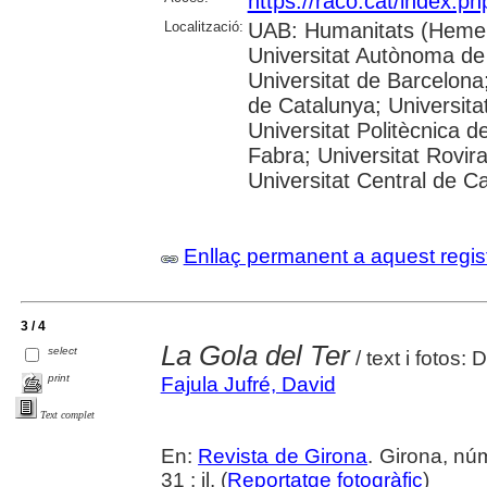
https://raco.cat/index.p
Localització:
UAB: Humanitats (Hemer
Universitat Autònoma de
Universitat de Barcelona;
de Catalunya; Universitat
Universitat Politècnica 
Fabra; Universitat Rovira 
Universitat Central de C
Enllaç permanent a aquest regis
3 / 4
La Gola del Ter
select
/ text i fotos: 
print
Fajula Jufré, David
Text complet
En:
Revista de Girona
. Girona, nú
31 : il. (
Reportatge fotogràfic
)