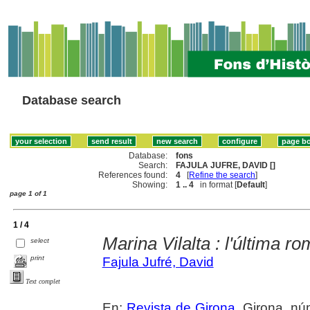
Database search
Database:
fons
Search:
FAJULA JUFRE, DAVID []
References found:
4
[
Refine the search
]
Showing:
1 .. 4
in format [
Default
]
page 1 of 1
1 / 4
Marina Vilalta : l'última r
select
print
Fajula Jufré, David
Text complet
En:
Revista de Girona
. Girona, n