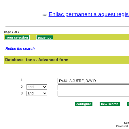
Enllaç permanent a aquest regis
page 1 of 1
Refine the search
Database
fons : Advanced form
Search:
1
2
3
Sea
Powered