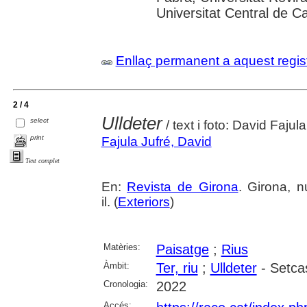
Universitat Central de C
Enllaç permanent a aquest regis
2 / 4
Ulldeter
select
/ text i foto: David Fajula
print
Fajula Jufré, David
Text complet
En:
Revista de Girona
. Girona, n
il. (
Exteriors
)
Matèries:
Paisatge
;
Rius
Àmbit:
Ter, riu
;
Ulldeter
- Setca
Cronologia:
2022
Accés: