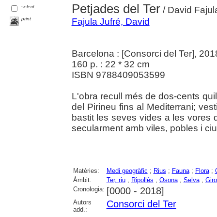
Petjades del Ter
select
/ David Fajul
print
Fajula Jufré, David
Barcelona : [Consorci del Ter], 201
160 p. : 22 * 32 cm
ISBN 9788409053599
L'obra recull més de dos-cents quil
del Pirineu fins al Mediterrani; ve
bastit les seves vides a les vores de
secularment amb viles, pobles i ciut
Matèries:
Medi geogràfic
;
Rius
;
Fauna
;
Flora
;
Àmbit:
Ter, riu
;
Ripollès
;
Osona
;
Selva
;
Gir
Cronologia:
[0000 - 2018]
Autors
Consorci del Ter
add.: