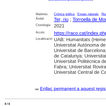
Matèries:
Crònica gràfica
;
Espais naturals
;
Ri
Àmbit:
Ter, riu
;
Torroella de Mo
Cronologia:
2021
Accés:
https://raco.cat/index.p
Localització:
UAB: Humanitats (Hemer
Universitat Autònoma de
Universitat de Barcelona;
de Catalunya; Universitat
Universitat Politècnica 
Fabra; Universitat Rovira 
Universitat Central de C
Enllaç permanent a aquest regis
4 / 4