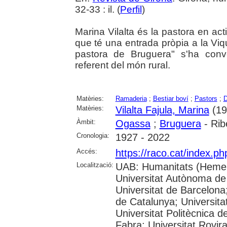
32-33 : il. (
Perfil
)
Marina Vilalta és la pastora en act
que té una entrada pròpia a la Viquip
pastora de Bruguera" s'ha conv
referent del món rural.
Matèries:
Ramaderia
;
Bestiar boví
;
Pastors
;
Matèries:
Vilalta Fajula, Marina
(192
Àmbit:
Ogassa
;
Bruguera
- Rib
Cronologia:
1927 - 2022
Accés:
https://raco.cat/index.p
Localització:
UAB: Humanitats (Hemer
Universitat Autònoma de
Universitat de Barcelona;
de Catalunya; Universitat
Universitat Politècnica 
Fabra; Universitat Rovira 