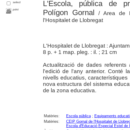
L'Escola, pública de p
select
print
Polígon Gornal
/ Area de B
l'Hospitalet de Llobregat
L'Hospitalet de Llobregat : Ajunta
8 p. + 1 map. pleg. : il. ; 21 cm
Actualització de dades referents
l'edició de l'any anterior. Conté 
nivells educatius, característique
nova estructura del sistema educat
de la zona educativa.
Matèries:
Escola pública
;
Equipaments educati
Matèries:
CEIP Gornal de l'Hospitalet de Llobre
Escola d'Educació Especial Estel de l