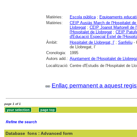
Matèries:
Escola pública
;
Equipaments educati
Matèries:
CEIP Ausiàs March de l'Hospitalet de 
Llobregat
;
CEIP Joanot Martorell de l
l'Hospitalet de Llobregat
;
CEIP Patufet
d'Educació Especial Estel de l'Hospita
Àmbit:
Hospitalet de Llobregat, l'
;
Sanfeliu
- 
de Llobregat, l'
Cronologia:
1995
Autors add.:
Ajuntament de l'Hospitalet de Llobrega
Localització:
Centre d'Estudis de l'Hospitalet de Ll
Enllaç permanent a aquest regis
page 1 of 1
Refine the search
Database
fons : Advanced form