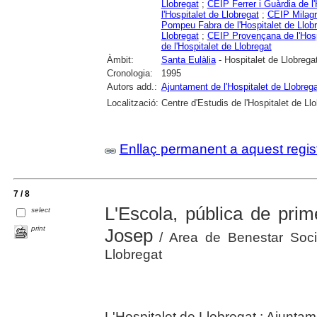
Llobregat
;
CEIP Ferrer i Guàrdia de l'
l'Hospitalet de Llobregat
;
CEIP Milagr
Pompeu Fabra de l'Hospitalet de Llob
Llobregat
;
CEIP Provençana de l'Hosp
de l'Hospitalet de Llobregat
Àmbit:
Santa Eulàlia
- Hospitalet de Llobregat,
Cronologia:
1995
Autors add.:
Ajuntament de l'Hospitalet de Llobrega
Localització:
Centre d'Estudis de l'Hospitalet de Ll
Enllaç permanent a aquest regis
7 / 8
L'Escola, pública de prim
select
print
Josep
/ Area de Benestar Socia
Llobregat
L'Hospitalet de Llobregat : Ajunta