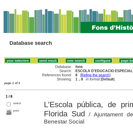
Database search
Database:
fons
Search:
ESCOLA D'EDUCACIO ESPECIAL 
References found:
8
[
Refine the search
]
Showing:
1 .. 8
in format [
Default
]
page 1 of 1
1 / 8
L'Escola pública, de pri
select
print
Florida Sud
/ Ajuntament de 
Benestar Social