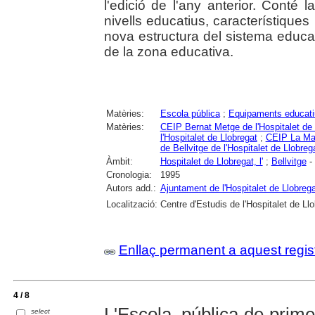
l'edició de l'any anterior. Conté 
nivells educatius, característique
nova estructura del sistema educat
de la zona educativa.
Matèries:
Escola pública
;
Equipaments educati
Matèries:
CEIP Bernat Metge de l'Hospitalet de 
l'Hospitalet de Llobregat
;
CEIP La Mari
de Bellvitge de l'Hospitalet de Llobreg
Àmbit:
Hospitalet de Llobregat, l'
;
Bellvitge
- 
Cronologia:
1995
Autors add.:
Ajuntament de l'Hospitalet de Llobrega
Localització:
Centre d'Estudis de l'Hospitalet de Ll
Enllaç permanent a aquest regis
4 / 8
L'Escola, pública de prime
select