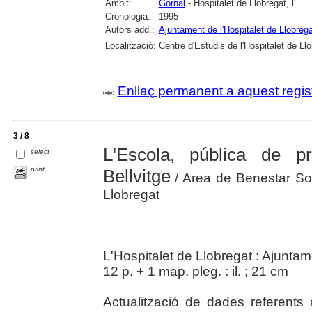
Àmbit:
Gornal
- Hospitalet de Llobregat, l'
Cronologia:
1995
Autors add.:
Ajuntament de l'Hospitalet de Llobrega
Localització:
Centre d'Estudis de l'Hospitalet de Ll
Enllaç permanent a aquest regis
3 / 8
L'Escola, pública de p
select
print
Bellvitge
/ Area de Benestar Soc
Llobregat
L'Hospitalet de Llobregat : Ajunta
12 p. + 1 map. pleg. : il. ; 21 cm
Actualització de dades referents