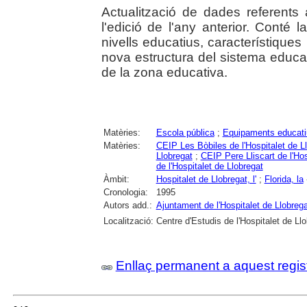
Actualització de dades referents
l'edició de l'any anterior. Conté 
nivells educatius, característique
nova estructura del sistema educat
de la zona educativa.
Matèries:
Escola pública
;
Equipaments educati
Matèries:
CEIP Les Bòbiles de l'Hospitalet de L
Llobregat
;
CEIP Pere Lliscart de l'Hos
de l'Hospitalet de Llobregat
Àmbit:
Hospitalet de Llobregat, l'
;
Florida, la
Cronologia:
1995
Autors add.:
Ajuntament de l'Hospitalet de Llobrega
Localització:
Centre d'Estudis de l'Hospitalet de Ll
Enllaç permanent a aquest regis