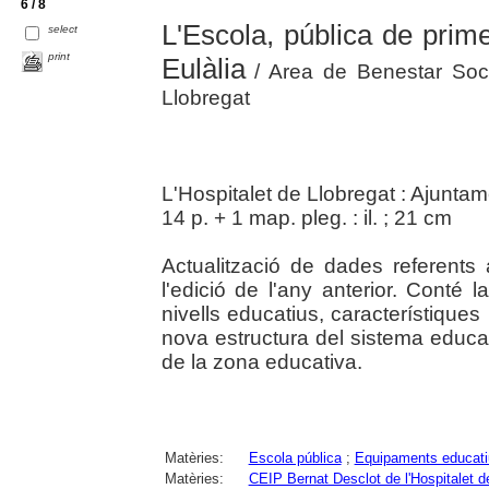
6 / 8
L'Escola, pública de prim
select
print
Eulàlia
/ Area de Benestar Socia
Llobregat
L'Hospitalet de Llobregat : Ajunta
14 p. + 1 map. pleg. : il. ; 21 cm
Actualització de dades referents
l'edició de l'any anterior. Conté 
nivells educatius, característique
nova estructura del sistema educat
de la zona educativa.
Matèries:
Escola pública
;
Equipaments educati
Matèries:
CEIP Bernat Desclot de l'Hospitalet d