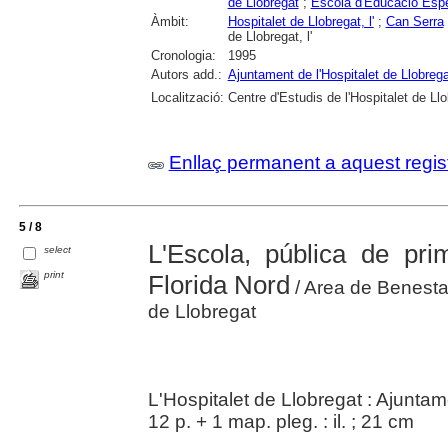
de Llobregat
;
Escola d'Educació Espec
Àmbit:
Hospitalet de Llobregat, l'
;
Can Serra
de Llobregat, l'
Cronologia:
1995
Autors add.:
Ajuntament de l'Hospitalet de Llobrega
Localització:
Centre d'Estudis de l'Hospitalet de Ll
Enllaç permanent a aquest regis
5 / 8
L'Escola, pública de pri
select
print
Florida Nord
/ Area de Benestar
de Llobregat
L'Hospitalet de Llobregat : Ajunta
12 p. + 1 map. pleg. : il. ; 21 cm