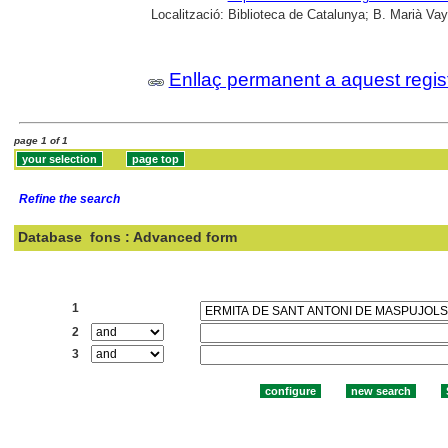
Localització:
Biblioteca de Catalunya; B. Marià Vay
Enllaç permanent a aquest regis
page 1 of 1
Refine the search
Database
fons : Advanced form
Search:
1
2
3