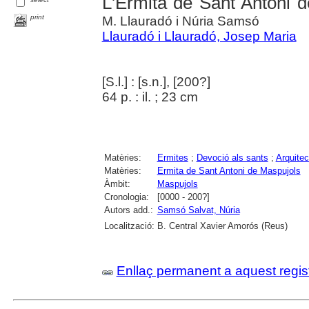
L'Ermita de Sant Antoni 
print
M. Llauradó i Núria Samsó
Llauradó i Llauradó, Josep Maria
[S.l.] : [s.n.], [200?]
64 p. : il. ; 23 cm
Matèries:
Ermites
;
Devoció als sants
;
Arquitec
Matèries:
Ermita de Sant Antoni de Maspujols
Àmbit:
Maspujols
Cronologia:
[0000 - 200?]
Autors add.:
Samsó Salvat, Núria
Localització:
B. Central Xavier Amorós (Reus)
Enllaç permanent a aquest regis