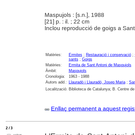
Maspujols : [s.n.], 1988
[21] p. : il. ; 22 cm
Inclou reproducció de goigs a San
Matèries:
Ermites
;
Restauració i conservació
;
sants
;
Goigs
Matèries:
Ermita de Sant Antoni de Maspujols
Àmbit:
Maspujols
Cronologia:
1963 - 1988
Autors add.:
Llauradó i Llauradó, Josep Maria
;
Sam
Localització:
Biblioteca de Catalunya; B. Centre de
Enllaç permanent a aquest regis
2 / 3
select