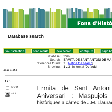
Database search
Database:
fons
Search:
ERMITA DE SANT ANTONI DE MA
References found:
3
[
Refine the search
]
Showing:
1 .. 3
in format [
Default
]
page 1 of 1
1 / 3
Ermita de Sant Anton
select
print
Aniversari : Maspujols
històriques a càrrec de J.M. Llaur