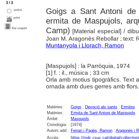
3 / 3
Goigs a Sant Antoni de
select
print
ermita de Maspujols, arq
Camp)
Text complet
[Material especial]
/ dib
Joan M. Aragonès Rebollar ; text
Muntanyola i Llorach, Ramon
[Maspujols] : la Parròquia, 1974
[1] f. : il., música ; 33 cm
Orla amb motius tipogràfics. Text 
ornada amb dues gerres amb flors
Matèries:
Goigs
;
Devoció als sants
;
Ermites
Matèries:
Ermita de Sant Antoni de Maspujols
Àmbit:
Maspujols
Cronologia:
[1974]
Autors add.:
Ferran i Pagès, Ramon
;
Aragonès i R
Accés:
https://mdc.csuc.cat/digital/collectio