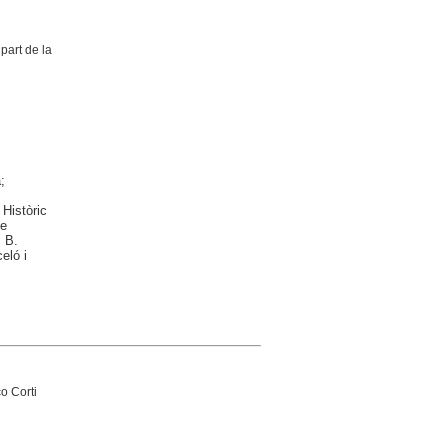
part de la
;
 Històric
de
 B.
eló i
o Corti