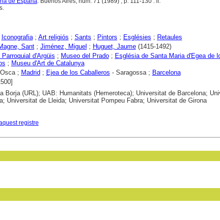
ria de España
. Buenos Aires, núm. 71 (1989) , p. 111-130 : il.
s.
;
Iconografia
;
Art religiós
;
Sants
;
Pintors
;
Esglésies
;
Retaules
 Magne, Sant
;
Jiménez, Miguel
;
Huguet, Jaume
(1415-1492)
 Parroquial d'Argüis
;
Museo del Prado
;
Església de Santa Maria d'Egea de l
os
;
Museu d'Art de Catalunya
 Osca ;
Madrid
;
Ejea de los Caballeros
- Saragossa ;
Barcelona
1500]
ca Borja (URL); UAB: Humanitats (Hemeroteca); Universitat de Barcelona; Univ
a; Universitat de Lleida; Universitat Pompeu Fabra; Universitat de Girona
aquest registre
in field: