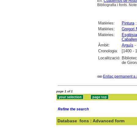
En:
Cuadernos de Histo
Bibliografia i fonts. Note
Matèries:
Pintura
Matèries:
Gregori
Matèries:
Església
Caballer
Àmbit:
Arguís
-
Cronologia:
[1400 - 
Localització:
Bibliote
de Giron
Enllaç permanent a 
page 1 of 1
Refine the search
Database
fons : Advanced form
Search: