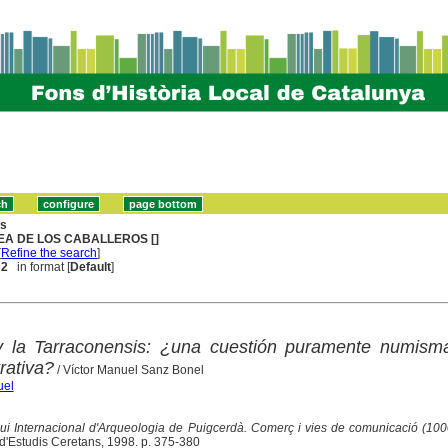
ns
EA DE LOS CABALLEROS []
[
Refine the search
]
 2
in format [
Default
]
y la Tarraconensis: ¿una cuestión puramente numismá
rativa?
/ Víctor Manuel Sanz Bonel
uel
qui Internacional d'Arqueologia de Puigcerdà. Comerç i vies de comunicació (10
t d'Estudis Ceretans, 1998. p. 375-380