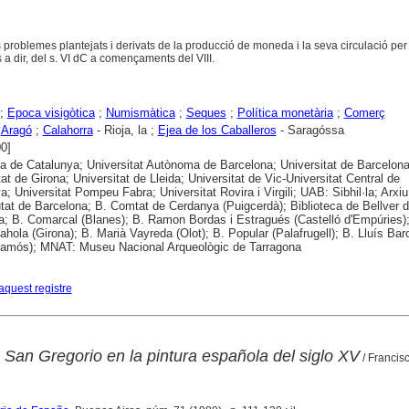
ls problemes plantejats i derivats de la producció de moneda i la seva circulació per 
 a dir, del s. VI dC a començaments del VIII.
;
Epoca visigòtica
;
Numismàtica
;
Seques
;
Política monetària
;
Comerç
;
Aragó
;
Calahorra
- Rioja, la ;
Ejea de los Caballeros
- Saragóssa
00]
ca de Catalunya; Universitat Autònoma de Barcelona; Universitat de Barcelona
tat de Girona; Universitat de Lleida; Universitat de Vic-Universitat Central de
a; Universitat Pompeu Fabra; Universitat Rovira i Virgili; UAB: Sibhil·la; Arxiu
utat de Barcelona; B. Comtat de Cerdanya (Puigcerdà); Biblioteca de Bellver 
; B. Comarcal (Blanes); B. Ramon Bordas i Estragués (Castelló d'Empúries);
ahola (Girona); B. Marià Vayreda (Olot); B. Popular (Palafrugell); B. Lluís Barc
lamós); MNAT: Museu Nacional Arqueològic de Tarragona
aquest registre
 San Gregorio en la pintura española del siglo XV
/ Francisc