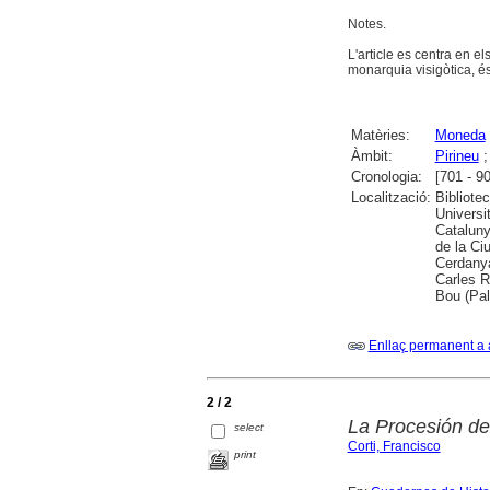
Notes.
L'article es centra en e
monarquia visigòtica, és
Matèries:
Moneda
Àmbit:
Pirineu
Cronologia:
[701 - 9
Localització:
Bibliote
Universi
Cataluny
de la Ci
Cerdanya
Carles R
Bou (Pa
Enllaç permanent a 
2 / 2
La Procesión de
select
Corti, Francisco
print