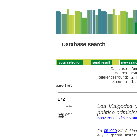
Database search
Database:
fo
Search:
EJ
References found:
2
Showing:
1 ..
page 1 of 1
1 / 2
Los Visigodos 
select
político-administ
print
Sanz Bonel, Víctor Man
En:
081089
XIè Col·lo
dC)
. Puigcerdà : Institu