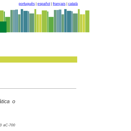
português
|
español
|
français
|
català
tica o
00 aC-700