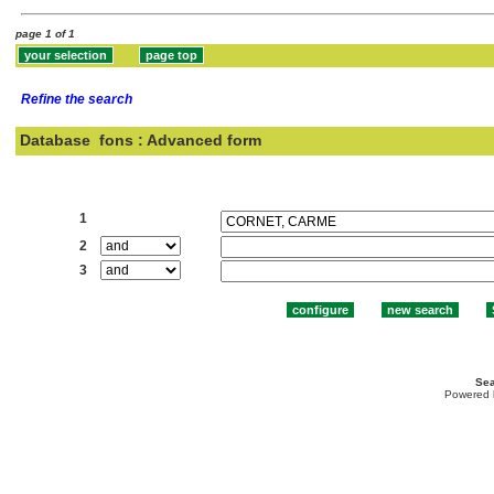
page 1 of 1
Refine the search
Database
fons : Advanced form
Search:
1
2
3
Sea
Powered