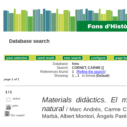
Database search
Database:
fons
Search:
CORNET, CARME []
References found:
1
[
Refine the search
]
Showing:
1 .. 1
in format [
Default
]
page 1 of 1
1 / 1
Materials didàctics. El 
select
print
natural
/ Marc Andrés, Carme C
Marbà, Albert Montori, Àngels Par
Text complet