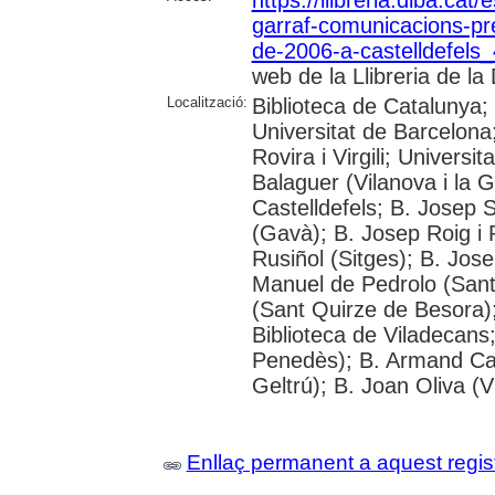
garraf-comunicacions-pr
de-2006-a-castelldefels
web de la Llibreria de la 
Localització:
Biblioteca de Catalunya;
Universitat de Barcelona;
Rovira i Virgili; Universi
Balaguer (Vilanova i la G
Castelldefels; B. Josep 
(Gavà); B. Josep Roig i 
Rusiñol (Sitges); B. Jos
Manuel de Pedrolo (San
(Sant Quirze de Besora);
Biblioteca de Viladecans;
Penedès); B. Armand Card
Geltrú); B. Joan Oliva (Vi
Enllaç permanent a aquest regis