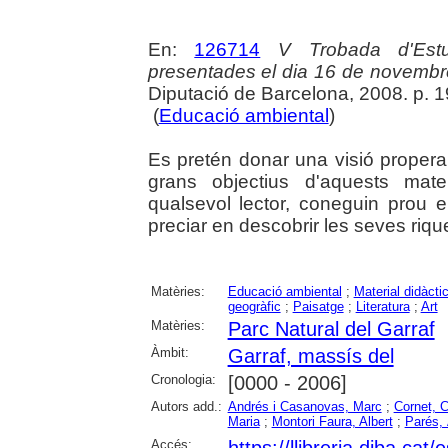
En:
126714
V Trobada d'Estu
presentades el dia 16 de novembr
Diputació de Barcelona, 2008. p. 
(
Educació ambiental
)
Es pretén donar una visió propera
grans objectius d'aquests mate
qualsevol lector, coneguin prou el 
preciar en descobrir les seves riqu
Matèries:
Educació ambiental
;
Material didàcti
geogràfic
;
Paisatge
;
Literatura
;
Art
Matèries:
Parc Natural del Garraf
Àmbit:
Garraf, massís del
Cronologia:
[0000 - 2006]
Autors add.:
Andrés i Casanovas, Marc
;
Cornet, 
Maria
;
Montori Faura, Albert
;
Parés,
Accés:
https://llibreria.diba.cat