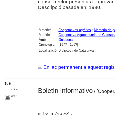
consell rector presenta a l'aprova
Descripció basada en: 1980.
Matèries:
Cooperatives agràries
;
Memòria de ge
Matèries:
Cooperativa Agropecuaria de Guisson
Àmbit:
Guissona
Cronologia:
[197? - 199?]
Localització:
Biblioteca de Catalunya
Enllaç permanent a aquest regis
5 / 6
Boletín Informativo
select
/ [Cooper
print
Núm. 1 (19??) -