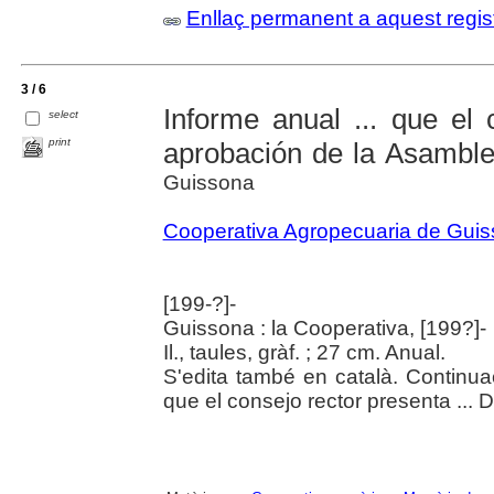
Enllaç permanent a aquest regis
3 / 6
Informe anual ... que el 
select
print
aprobación de la Asambl
Guissona
Cooperativa Agropecuaria de Gui
[199-?]-
Guissona : la Cooperativa, [199?]-
Il., taules, gràf. ; 27 cm. Anual.
S'edita també en català. Continuac
que el consejo rector presenta ...