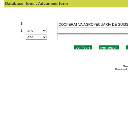
Database
fons : Advanced form
Search:
1
2
3
Sea
Powered