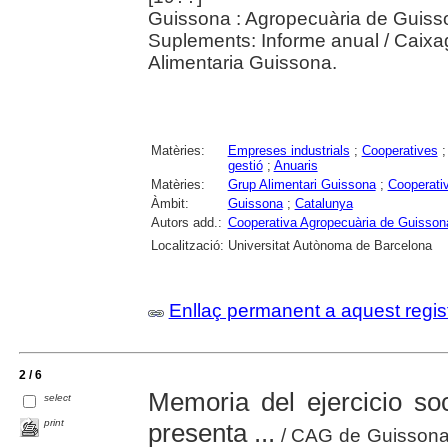
Guissona : Agropecuària de Guisso
Suplements: Informe anual / Caixa
Alimentaria Guissona.
Matèries:
Empreses industrials
;
Cooperatives
gestió
;
Anuaris
Matèries:
Grup Alimentari Guissona
;
Cooperati
Àmbit:
Guissona
;
Catalunya
Autors add.:
Cooperativa Agropecuària de Guisson
Localització:
Universitat Autònoma de Barcelona
Enllaç permanent a aquest regis
2 / 6
Memoria del ejercicio soc
select
print
presenta ...
/ CAG de Guissona,