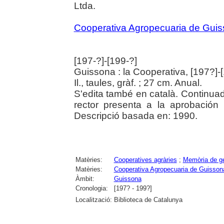
Ltda.
Cooperativa Agropecuaria de Gui
[197-?]-[199-?]
Guissona : la Cooperativa, [197?]-
Il., taules, gràf. ; 27 cm. Anual.
S'edita també en català. Continuad
rector presenta a la aprobació
Descripció basada en: 1990.
Matèries:
Cooperatives agràries
;
Memòria de ge
Matèries:
Cooperativa Agropecuaria de Guisson
Àmbit:
Guissona
Cronologia:
[197? - 199?]
Localització:
Biblioteca de Catalunya