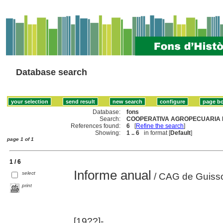
Database search
Database:
fons
Search:
COOPERATIVA AGROPECUARIA D
References found:
6
[
Refine the search
]
Showing:
1 .. 6
in format [
Default
]
page 1 of 1
1 / 6
Informe anual
select
/ CAG de Guiss
print
[19??]-