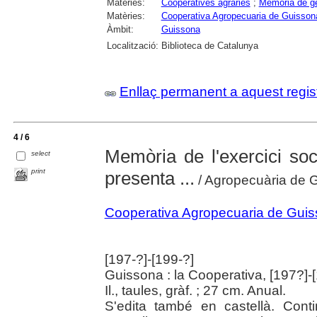
Matèries:
Cooperatives agràries
;
Memòria de ge
Matèries:
Cooperativa Agropecuaria de Guisson
Àmbit:
Guissona
Localització:
Biblioteca de Catalunya
Enllaç permanent a aquest regis
4 / 6
Memòria de l'exercici soci
select
print
presenta ...
/ Agropecuària de 
Cooperativa Agropecuaria de Gui
[197-?]-[199-?]
Guissona : la Cooperativa, [197?]-
Il., taules, gràf. ; 27 cm. Anual.
S'edita també en castellà. Cont