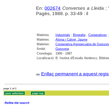
En:
002674
Converses a Lleida
; 
Pagès, 1988. p. 33-49 : il
Matèries:
Industrials
;
Biografia
;
Cooperatives
Matèries:
Alsina i Calvet, Jaume
Matèries:
Cooperativa Agropecuària de Guisson
Àmbit:
Guissona
Cronologia:
1906 - 1987
Localització:
B. Institut d'Estudis Ilerdencs; Biblio
Enllaç permanent a aquest regis
page 1 of 1
Refine the search