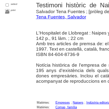
Testimoni històric de N
select
print
Salvador Tena Fuentes ; [pròleg d
Tena Fuentes, Salvador
L'Hospitalet de Llobregat : Naipes
142 p., 91 làm. ; 22 cm
Amb tres articles de premsa de: el T
1997. Text en castellà, català, fran
ISBN 84-604-8736-9
Notícia històrica de l'empresa de
195 anys d'existència dels qual
dones empresàries. Inclou el catà
acompanyat de reproduccions en co
Matèries:
Empreses
;
Naipers
;
Indústria editori
Matèries:
Comas, família