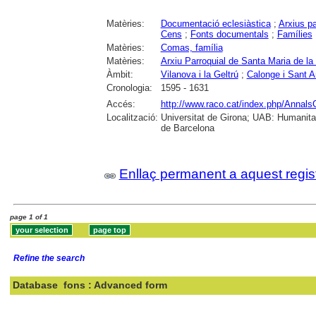
Matèries:
Documentació eclesiàstica
;
Arxius pa
Cens
;
Fonts documentals
;
Famílies
Matèries:
Comas, família
Matèries:
Arxiu Parroquial de Santa Maria de la 
Àmbit:
Vilanova i la Geltrú
;
Calonge i Sant A
Cronologia:
1595 - 1631
Accés:
http://www.raco.cat/index.php/AnnalsG
Localització:
Universitat de Girona; UAB: Humanita
de Barcelona
Enllaç permanent a aquest regis
page 1 of 1
Refine the search
Database
fons : Advanced form