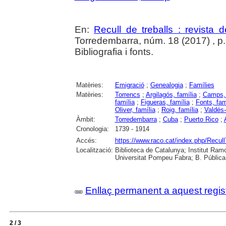
En:
Recull de treballs : revista 
Torredembarra, núm. 18 (2017) , p. 3
Bibliografia i fonts.
Matèries:
Emigració
;
Genealogia
;
Famílies
Matèries:
Torrencs
;
Argilagós, família
;
Camps, 
família
;
Figueras, família
;
Fonts, fam
Oliver, família
;
Roig, família
;
Valdés-
Àmbit:
Torredembarra
;
Cuba
;
Puerto Rico
;
Cronologia:
1739 - 1914
Accés:
https://www.raco.cat/index.php/Recull
Localització:
Biblioteca de Catalunya; Institut Ramon
Universitat Pompeu Fabra; B. Pública
Enllaç permanent a aquest regis
2 / 3