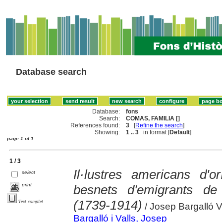
Database search
Database:
fons
Search:
COMAS, FAMILIA []
References found:
3
[
Refine the search
]
Showing:
1 .. 3
in format [
Default
]
page 1 of 1
1 / 3
Il·lustres americans d'or
select
print
besnets d'emigrants d
(1739-1914)
Text complet
/ Josep Bargalló V
Bargalló i Valls, Josep