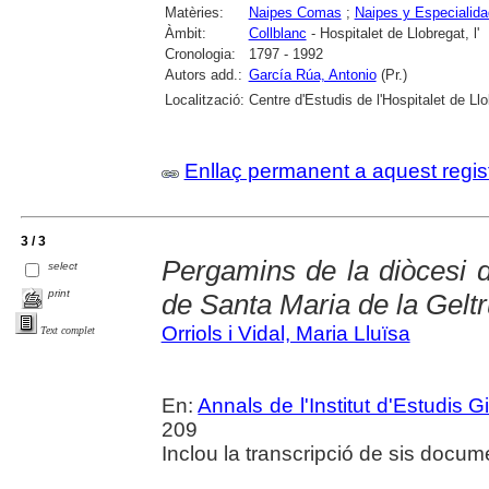
Matèries:
Naipes Comas
;
Naipes y Especialida
Àmbit:
Collblanc
- Hospitalet de Llobregat, l'
Cronologia:
1797 - 1992
Autors add.:
García Rúa, Antonio
(Pr.)
Localització:
Centre d'Estudis de l'Hospitalet de Llo
Enllaç permanent a aquest regis
3 / 3
Pergamins de la diòcesi d
select
print
de Santa Maria de la Gelt
Orriols i Vidal, Maria Lluïsa
Text complet
En:
Annals de l'Institut d'Estudis G
209
Inclou la transcripció de sis docum