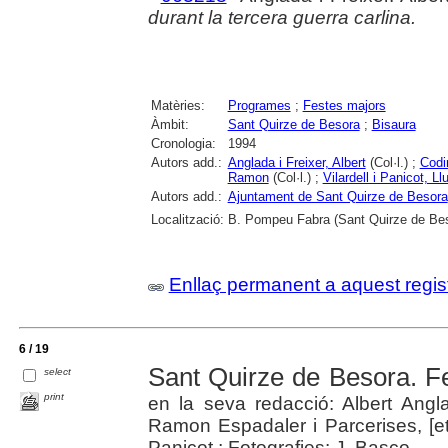
durant la tercera guerra carlina.
Matèries:
Programes
;
Festes majors
Àmbit:
Sant Quirze de Besora
;
Bisaura
Cronologia:
1994
Autors add.:
Anglada i Freixer, Albert
(Col·l.) ;
Codi
Ramon
(Col·l.) ;
Vilardell i Panicot, Ll
Autors add.:
Ajuntament de Sant Quirze de Besora
Localització:
B. Pompeu Fabra (Sant Quirze de Be
Enllaç permanent a aquest regis
6 / 19
Sant Quirze de Besora. F
select
print
en la seva redacció: Albert Angl
Ramon Espadaler i Parcerises, [et a
Panicot ; Fotografies: J. Basco