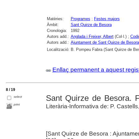
Matèries:
Programes
;
Festes majors
Àmbit:
Sant Quirze de Besora
Cronologia:
1992
Autors add.:
Anglada i Freixer, Albert
(Col·l.) ;
Codi
Autors add.:
Ajuntament de Sant Quirze de Besora
Localització:
B. Pompeu Fabra (Sant Quirze de Be
Enllaç permanent a aquest regis
8 / 19
Sant Quirze de Besora. 
select
print
Literària-Informativa de: P. Castells
[Sant Quirze de Besora : Ajuntame