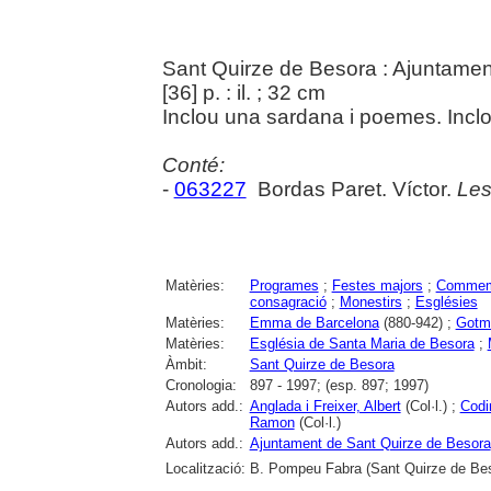
Sant Quirze de Besora : Ajuntamen
[36] p. : il. ; 32 cm
Inclou una sardana i poemes. Inclou
Conté:
-
063227
Bordas Paret. Víctor.
Les
Matèries:
Programes
;
Festes majors
;
Commemor
consagració
;
Monestirs
;
Esglésies
Matèries:
Emma de Barcelona
(880-942) ;
Gotma
Matèries:
Església de Santa Maria de Besora
;
Àmbit:
Sant Quirze de Besora
Cronologia:
897 - 1997; (esp. 897; 1997)
Autors add.:
Anglada i Freixer, Albert
(Col·l.) ;
Codi
Ramon
(Col·l.)
Autors add.:
Ajuntament de Sant Quirze de Besora
Localització:
B. Pompeu Fabra (Sant Quirze de Be