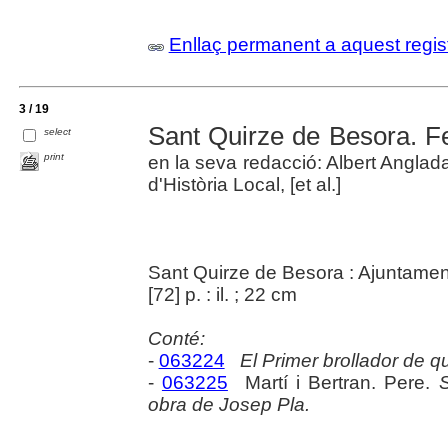
Enllaç permanent a aquest regis
3 / 19
Sant Quirze de Besora. F
select
print
en la seva redacció: Albert Anglad
d'Història Local, [et al.]
Sant Quirze de Besora : Ajuntamen
[72] p. : il. ; 22 cm
Conté:
-
063224
El Primer brollador de qu
-
063225
Martí i Bertran. Pere.
S
obra de Josep Pla.