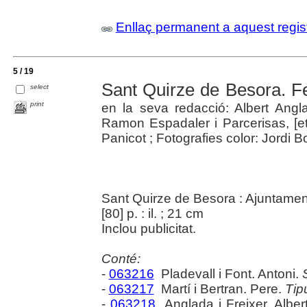
Enllaç permanent a aquest regis
5 / 19
Sant Quirze de Besora. F
select
print
en la seva redacció: Albert Angl
Ramon Espadaler i Parcerisas, [et a
Panicot ; Fotografies color: Jordi B
Sant Quirze de Besora : Ajuntamen
[80] p. : il. ; 21 cm
Inclou publicitat.
Conté:
-
063216
Pladevall i Font. Antoni.
-
063217
Martí i Bertran. Pere.
Tip
-
063218
Anglada i Freixer. Alber