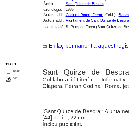
Àmbit:
Sant Quirze de Besora
Cronologia:
1985
Autors add.:
Codina i Roma, Ferran
(Col·l.) ;
Bonast
Autors add.:
Ajuntament de Sant Quirze de Besora
Localització:
B. Pompeu Fabra (Sant Quirze de Be
Enllaç permanent a aquest regis
11 / 19
Sant Quirze de Besor
select
print
Col·laboració Literària - Informativa
Clapera, Ferran Codina i Roma, [et 
[Sant Quirze de Besora : Ajuntame
[44] p. : il. ; 22 cm
Inclou publicitat.