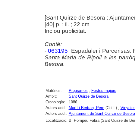
[Sant Quirze de Besora : Ajuntame
[40] p. : il. ; 22 cm
Inclou publicitat.
Conté:
-
063195
Espadaler i Parcerisas.
Santa Maria de Ripoll a les parrò
Besora.
Matèries:
Programes
;
Festes majors
Àmbit:
Sant Quirze de Besora
Cronologia:
1986
Autors add.:
Martí i Bertran, Pere
(Col·l.) ;
Vinyoles
Autors add.:
Ajuntament de Sant Quirze de Besora
Localització:
B. Pompeu Fabra (Sant Quirze de Be