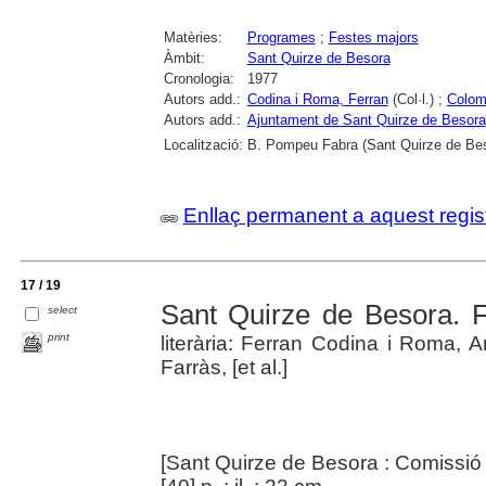
Matèries:
Programes
;
Festes majors
Àmbit:
Sant Quirze de Besora
Cronologia:
1977
Autors add.:
Codina i Roma, Ferran
(Col·l.) ;
Colom
Autors add.:
Ajuntament de Sant Quirze de Besora
Localització:
B. Pompeu Fabra (Sant Quirze de Be
Enllaç permanent a aquest regis
17 / 19
Sant Quirze de Besora. 
select
print
literària: Ferran Codina i Roma, 
Farràs, [et al.]
[Sant Quirze de Besora : Comissió 