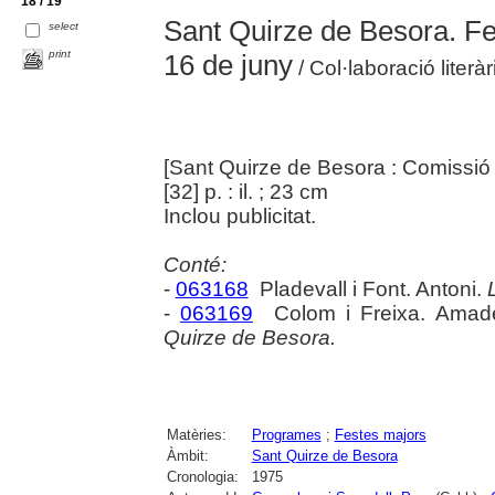
18 / 19
Sant Quirze de Besora. Fes
select
print
16 de juny
/ Col·laboració literàr
[Sant Quirze de Besora : Comissió 
[32] p. : il. ; 23 cm
Inclou publicitat.
Conté:
-
063168
Pladevall i Font. Antoni.
-
063169
Colom i Freixa. Ama
Quirze de Besora.
Matèries:
Programes
;
Festes majors
Àmbit:
Sant Quirze de Besora
Cronologia:
1975