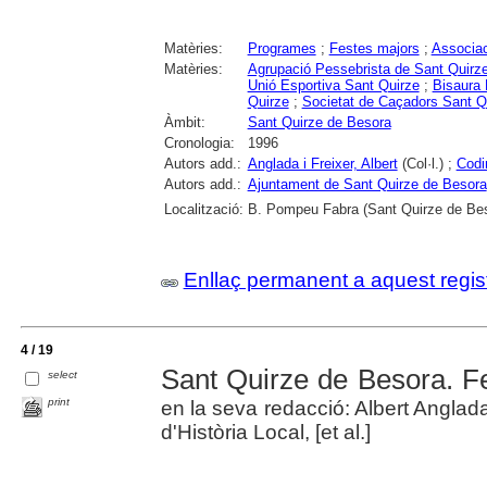
Matèries:
Programes
;
Festes majors
;
Associac
Matèries:
Agrupació Pessebrista de Sant Quirz
Unió Esportiva Sant Quirze
;
Bisaura 
Quirze
;
Societat de Caçadors Sant Q
Àmbit:
Sant Quirze de Besora
Cronologia:
1996
Autors add.:
Anglada i Freixer, Albert
(Col·l.) ;
Codi
Autors add.:
Ajuntament de Sant Quirze de Besora
Localització:
B. Pompeu Fabra (Sant Quirze de Be
Enllaç permanent a aquest regis
4 / 19
Sant Quirze de Besora. F
select
print
en la seva redacció: Albert Anglad
d'Història Local, [et al.]