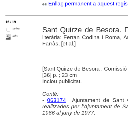
Enllaç permanent a aquest regis
16 / 19
Sant Quirze de Besora. 
select
print
literària: Ferran Codina i Roma, 
Farràs, [et al.]
[Sant Quirze de Besora : Comissió 
[36] p. ; 23 cm
Inclou publicitat.
Conté:
-
063174
Ajuntament de Sant 
realitzades per l'Ajuntament de 
1966 al juny de 1977.