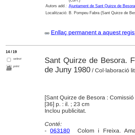
(Col·l.)
Autors add.:
Ajuntament de Sant Quirze de Besora
Localització:
B. Pompeu Fabra (Sant Quirze de Be
Enllaç permanent a aquest regis
14 / 19
Sant Quirze de Besora. Fe
select
print
de Juny 1980
/ Col·laboració li
[Sant Quirze de Besora : Comissió 
[36] p. : il. ; 23 cm
Inclou publicitat.
Conté:
-
063180
Colom i Freixa. Am