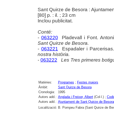
Sant Quirze de Besora : Ajuntamen
[80] p. : il. ; 23 cm
Inclou publicitat.
Conté:
-
063220
Pladevall i Font. Anton
Sant Quirze de Besora.
-
063221
Espadaler i Parcerisa
nostra història.
-
063222
Les Tres primeres botigu
Matèries:
Programes
;
Festes majors
Àmbit:
Sant Quirze de Besora
Cronologia:
1995
Autors add.:
Anglada i Freixer, Albert
(Col·l.) ;
Codi
Autors add.:
Ajuntament de Sant Quirze de Besora
Localització:
B. Pompeu Fabra (Sant Quirze de Be