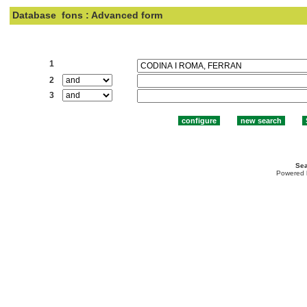
Database
fons : Advanced form
Search:
1
2
3
Sea
Powered