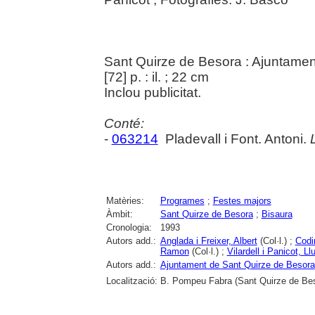
Sant Quirze de Besora : Ajuntamen
[72] p. : il. ; 22 cm
Inclou publicitat.
Conté:
-
063214
Pladevall i Font. Antoni.
Matèries:
Programes
;
Festes majors
Àmbit:
Sant Quirze de Besora
;
Bisaura
Cronologia:
1993
Autors add.:
Anglada i Freixer, Albert
(Col·l.) ;
Codi
Ramon
(Col·l.) ;
Vilardell i Panicot, Ll
Autors add.:
Ajuntament de Sant Quirze de Besora
Localització:
B. Pompeu Fabra (Sant Quirze de Be