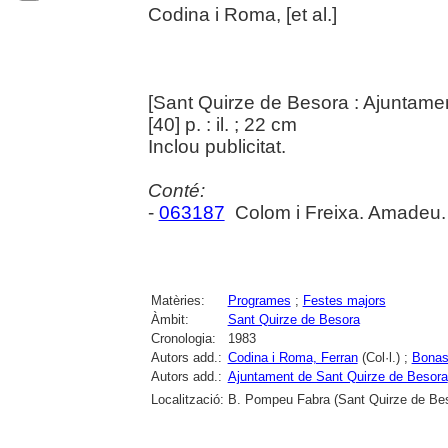
Codina i Roma, [et al.]
[Sant Quirze de Besora : Ajuntame
[40] p. : il. ; 22 cm
Inclou publicitat.
Conté:
-
063187
Colom i Freixa. Amadeu
Matèries:
Programes
;
Festes majors
Àmbit:
Sant Quirze de Besora
Cronologia:
1983
Autors add.:
Codina i Roma, Ferran
(Col·l.) ;
Bonast
Autors add.:
Ajuntament de Sant Quirze de Besora
Localització:
B. Pompeu Fabra (Sant Quirze de Be