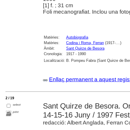
[1] f. ; 31 cm
Foli mecanografiat. Inclou una fot
Matèries:
Autobiografia
Matèries:
Codina i Roma, Ferran
(1917-....)
Àmbit:
Sant Quirze de Besora
Cronologia:
1917 - 1990
Localització:
B. Pompeu Fabra (Sant Quirze de Be
Enllaç permanent a aquest regis
2 / 19
Sant Quirze de Besora. On
select
print
14-15-16 Juny / 1997 Fes
redacció: Albert Anglada, Ferran C