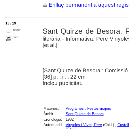
Enllaç permanent a aquest regis
13 / 19
Sant Quirze de Besora. 
select
print
literària - Informativa: Pere Vinyol
[et al.]
[Sant Quirze de Besora : Comissió
[36] p. : il. ; 22 cm
Inclou publicitat.
Matèries:
Programes
;
Festes majors
Àmbit:
Sant Quirze de Besora
Cronologia:
1982
Autors add.:
Vinyoles i Vivet, Pere
(Col·l.) ;
Castel