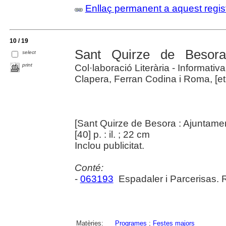
Enllaç permanent a aquest regis
10 / 19
Sant Quirze de Besor
select
print
Col·laboració Literària - Informativa
Clapera, Ferran Codina i Roma, [et 
[Sant Quirze de Besora : Ajuntame
[40] p. : il. ; 22 cm
Inclou publicitat.
Conté:
-
063193
Espadaler i Parcerisas.
Matèries:
Programes
;
Festes majors