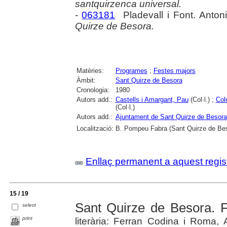
santquirzenca universal.
-
063181
Pladevall i Font. Anton
Quirze de Besora.
Matèries:
Programes
;
Festes majors
Àmbit:
Sant Quirze de Besora
Cronologia:
1980
Autors add.:
Castells i Amargant, Pau
(Col·l.) ;
Col
(Col·l.)
Autors add.:
Ajuntament de Sant Quirze de Besora
Localització:
B. Pompeu Fabra (Sant Quirze de Be
Enllaç permanent a aquest regis
15 / 19
Sant Quirze de Besora. 
select
print
literària: Ferran Codina i Roma,