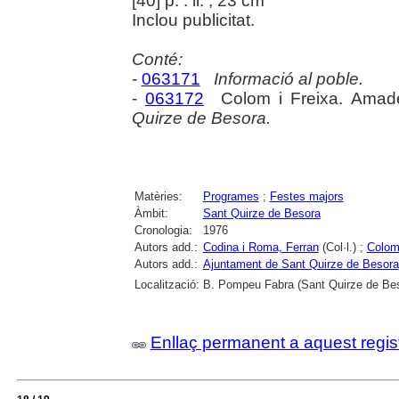
[40] p. : il. ; 23 cm
Inclou publicitat.
Conté:
-
063171
Informació al poble.
-
063172
Colom i Freixa. Ama
Quirze de Besora.
Matèries:
Programes
;
Festes majors
Àmbit:
Sant Quirze de Besora
Cronologia:
1976
Autors add.:
Codina i Roma, Ferran
(Col·l.) ;
Colom
Autors add.:
Ajuntament de Sant Quirze de Besora
Localització:
B. Pompeu Fabra (Sant Quirze de Be
Enllaç permanent a aquest regis