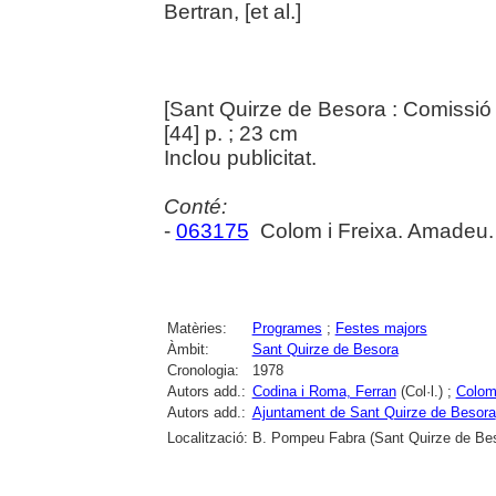
Bertran, [et al.]
[Sant Quirze de Besora : Comissió 
[44] p. ; 23 cm
Inclou publicitat.
Conté:
-
063175
Colom i Freixa. Amadeu
Matèries:
Programes
;
Festes majors
Àmbit:
Sant Quirze de Besora
Cronologia:
1978
Autors add.:
Codina i Roma, Ferran
(Col·l.) ;
Colom
Autors add.:
Ajuntament de Sant Quirze de Besora
Localització:
B. Pompeu Fabra (Sant Quirze de Be