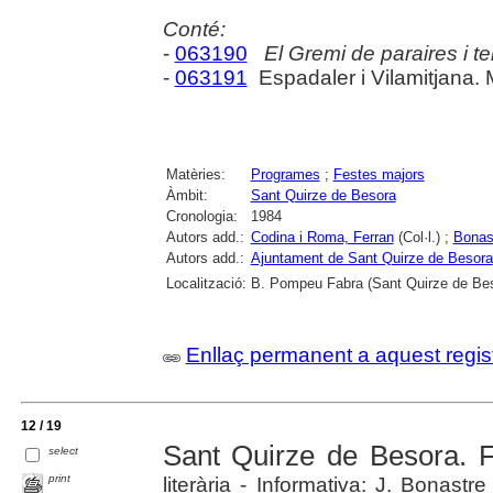
Conté:
-
063190
El Gremi de paraires i t
-
063191
Espadaler i Vilamitjana. 
Matèries:
Programes
;
Festes majors
Àmbit:
Sant Quirze de Besora
Cronologia:
1984
Autors add.:
Codina i Roma, Ferran
(Col·l.) ;
Bonast
Autors add.:
Ajuntament de Sant Quirze de Besora
Localització:
B. Pompeu Fabra (Sant Quirze de Be
Enllaç permanent a aquest regis
12 / 19
Sant Quirze de Besora. 
select
print
literària - Informativa: J. Bonastr