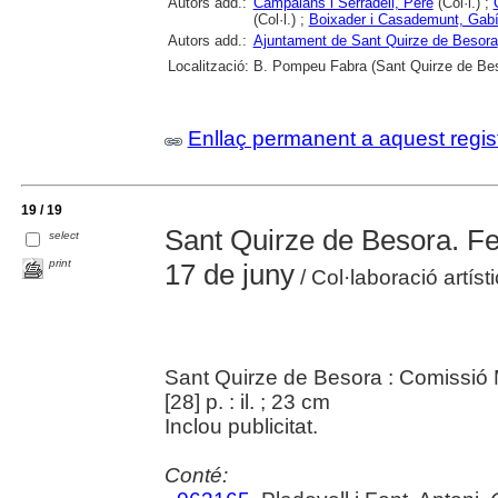
Autors add.:
Campalans i Serradell, Pere
(Col·l.) ;
(Col·l.) ;
Boixader i Casademunt, Gab
Autors add.:
Ajuntament de Sant Quirze de Besora
Localització:
B. Pompeu Fabra (Sant Quirze de Be
Enllaç permanent a aquest regis
19 / 19
Sant Quirze de Besora. Fes
select
print
17 de juny
/ Col·laboració artíst
Sant Quirze de Besora : Comissió 
[28] p. : il. ; 23 cm
Inclou publicitat.
Conté: