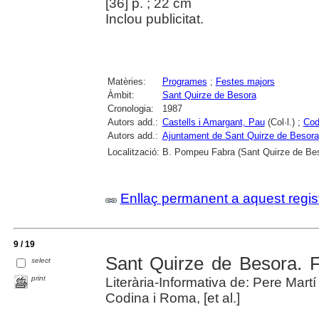
[36] p. ; 22 cm
Inclou publicitat.
Matèries:
Programes
;
Festes majors
Àmbit:
Sant Quirze de Besora
Cronologia:
1987
Autors add.:
Castells i Amargant, Pau
(Col·l.) ;
Cod
Autors add.:
Ajuntament de Sant Quirze de Besora
Localització:
B. Pompeu Fabra (Sant Quirze de Be
Enllaç permanent a aquest regis
9 / 19
Sant Quirze de Besora. 
select
print
Literària-Informativa de: Pere Martí
Codina i Roma, [et al.]