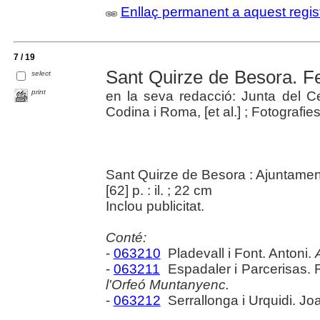
Enllaç permanent a aquest regis
7 / 19
Sant Quirze de Besora. F
select
print
en la seva redacció: Junta del Ce
Codina i Roma, [et al.] ; Fotografie
Sant Quirze de Besora : Ajuntamen
[62] p. : il. ; 22 cm
Inclou publicitat.
Conté:
-
063210
Pladevall i Font. Antoni.
-
063211
Espadaler i Parcerisas.
l'Orfeó Muntanyenc.
-
063212
Serrallonga i Urquidi. Jo