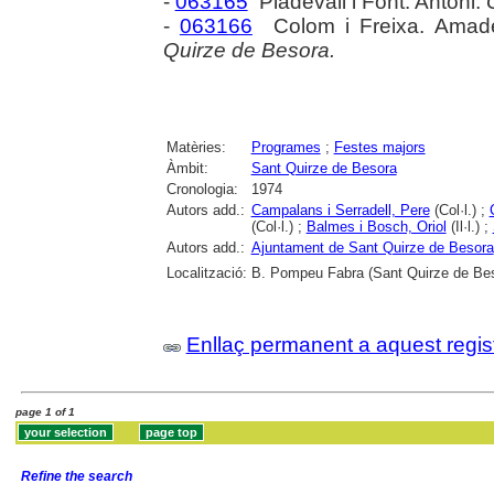
-
063165
Pladevall i Font. Antoni.
-
063166
Colom i Freixa. Ama
Quirze de Besora.
Matèries:
Programes
;
Festes majors
Àmbit:
Sant Quirze de Besora
Cronologia:
1974
Autors add.:
Campalans i Serradell, Pere
(Col·l.) ;
(Col·l.) ;
Balmes i Bosch, Oriol
(Il·l.) ;
Autors add.:
Ajuntament de Sant Quirze de Besora
Localització:
B. Pompeu Fabra (Sant Quirze de Be
Enllaç permanent a aquest regis
page 1 of 1
Refine the search