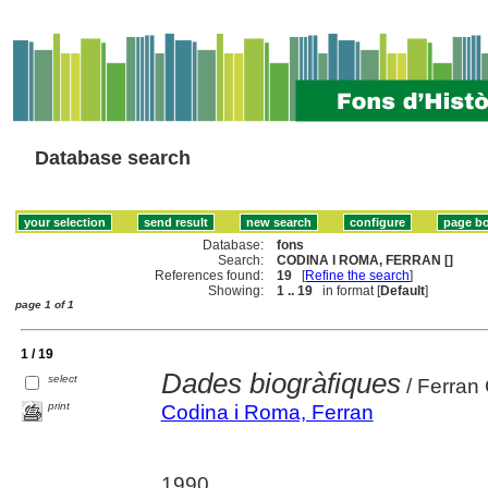
Database search
Database:
fons
Search:
CODINA I ROMA, FERRAN []
References found:
19
[
Refine the search
]
Showing:
1 .. 19
in format [
Default
]
page 1 of 1
1 / 19
Dades biogràfiques
select
/ Ferran
print
Codina i Roma, Ferran
1990